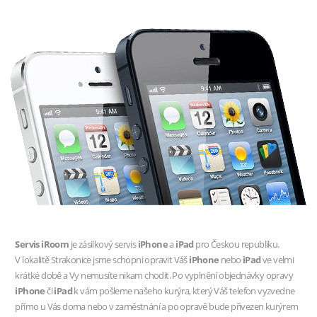
Servis iRoom
je zásilkový servis
iPhone
a
iPad
pro Českou republiku.
V lokalitě Strakonice jsme schopni opravit Váš
iPhone
nebo
iPad
ve velmi
krátké době a Vy nemusíte nikam chodit. Po vyplnění objednávky opravy
iPhone
či
iPad
k vám pošleme našeho kurýra, který Váš telefon vyzvedne
přímo u Vás doma nebo v zaměstnání a po opravě bude přivezen kurýrem