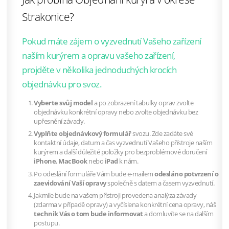
Strakonice?
Pokud máte zájem o vyzvednutí Vašeho zařízení
naším kurýrem a opravu vašeho zařízení,
projděte v několika jednoduchých krocích
objednávku pro svoz.
Vyberte svůj model
a po zobrazení tabulky oprav zvolte
objednávku konkrétní opravy nebo zvolte objednávku bez
upřesnění závady.
Vyplňte objednávkový formulář
svozu. Zde zadáte své
kontaktní údaje, datum a čas vyzvednutí Vašeho přístroje naším
kurýrem a další důležité položky pro bezproblémové doručení
iPhone
,
MacBook
nebo
iPad
k nám.
Po odeslání formuláře Vám bude e-mailem
odesláno potvrzení o
zaevidování Vaší opravy
společně s datem a časem vyzvednutí.
Jakmile bude na vašem přístroji provedena analýza závady
(zdarma v případě opravy) a vyčíslena konkrétní cena opravy, náš
technik Vás o tom bude informovat
a domluvíte se na dalším
postupu.