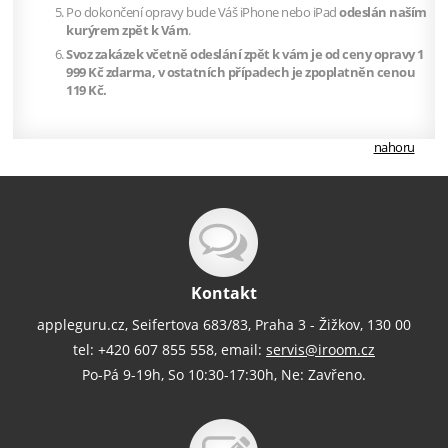
Po dokončení opravy bude Váš iPhone nebo iPad
odeslán naším
kurýrem zpět k Vám
.
Svoz zakázek včetně odeslání zpět k vám je od ceny opravy 1
999 Kč zdarma, v ostatních případech je zpoplatněn cenou
119 Kč.
nahoru
Kontakt
appleguru.cz, Seifertova 683/83, Praha 3 - Žižkov, 130 00
tel: +420 607 855 558, email:
servis@iroom.cz
Po-Pá 9-19h, So 10:30-17:30h, Ne: Zavřeno.