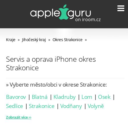
Kraje
»
Jihočeský kraj
»
Okres Strakonice
»
Servis a oprava iPhone okres
Strakonice
» Vyberte město/obci v okrese Strakonice:
Bavorov
|
Blatná
|
Kladruby
|
Lom
|
Osek
|
Sedlice
|
Strakonice
|
Vodňany
|
Volyně
Zobrazit více ››