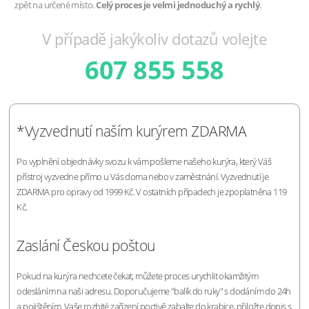
zpět na určené místo.
Celý proces je velmi jednoduchý a rychlý
.
V případě jakýkoliv dotazů volejte
607 855 558
*Vyzvednutí naším kurýrem ZDARMA
Po vyplnění objednávky svozu k vám pošleme našeho kurýra, který Váš
přístroj vyzvedne přímo u Vás doma nebo v zaměstnání. Vyzvednutí je
ZDARMA pro opravy od 1999 Kč. V ostatních případech je zpoplatněna 119
Kč.
Zaslání Českou poštou
Pokud na kurýra nechcete čekat, můžete proces urychlit okamžitým
odesláním na naši adresu. Doporučujeme "balík do ruky" s dodáním do 24h
a pojištěním. Vaše rozbité zařízení poctivě zabalte do krabice, přiložte dopis s