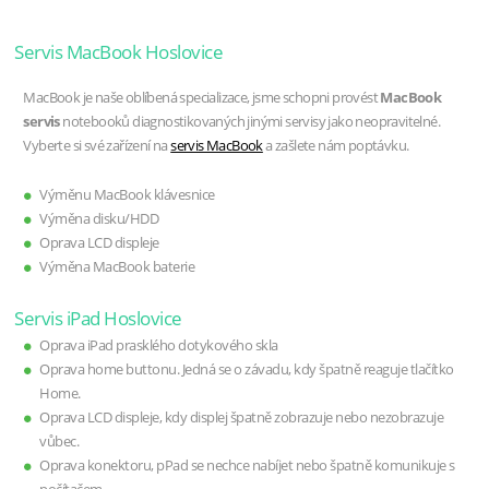
Servis MacBook Hoslovice
MacBook je naše oblíbená specializace, jsme schopni provést
MacBook
servis
notebooků diagnostikovaných jinými servisy jako neopravitelné.
Vyberte si své zařízení na
servis MacBook
a zašlete nám poptávku.
Výměnu MacBook klávesnice
Výměna disku/HDD
Oprava LCD displeje
Výměna MacBook baterie
Servis iPad Hoslovice
Oprava iPad prasklého dotykového skla
Oprava home buttonu. Jedná se o závadu, kdy špatně reaguje tlačítko
Home.
Oprava LCD displeje, kdy displej špatně zobrazuje nebo nezobrazuje
vůbec.
Oprava konektoru, pPad se nechce nabíjet nebo špatně komunikuje s