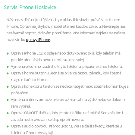
Servis iPhone Hoslovice
Náš servis dělá nejčastější zásahy v oblasti Hoslovice právě s telefonem
iPhone. Opravíme jakýkoliv model a téměř každou závadu. Neváhejte nás
nezávazně poptat, rádi vám pomůžeme. Více informací nejdete na našem
rozcestníku
opravy iPhone
.
Oprava iPhone LCD displeje nebo dotykového skla, kdy telefon má
prasklé přední sklo nebo nezobrazuje displej.
Výměna předního i zadního krytu telefonu, případně rámu telefonu.
Oprava home buttonu. Jedná se o velice častou závadu, kdy špatně
reaguje tlačítko Home.
Oprava konektoru, telefon se nechce nabíjet nebo špatně komunikuje s
počítačem.
Výměna baterie, protože telefon už má slabou výdrž nebo se dokonce
sám vypíná.
Oprava ON/OFF tlačítka, kdy je toto tlačítko nefunkční. Souvisí s tím i
závada neztmavování se displeje při hovoru.
Oprava audio obvodu, reproduktoru, WIFI a další závady, které se u
telefonu iPhone vyskytují