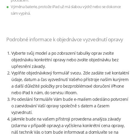
počítačem.
Výměna baterie, protože iPad už má slabou výdrž nebo se dokonce
sám vypíná.
Podrobné informace k objednávce vyzvednutí opravy
Vyberte svůj model a po zobrazení tabulky oprav zvolte
objednávku konkrétní opravy nebo zvolte objednávku bez
upřesnění závady.
Vyplňte objednávkový formulář svozu. Zde zadáte své kontaktní
údaje, datum a čas vyzvednutí Vašeho přístroje naším kurýrem
a další důležité položky pro bezproblémové doručení iPhone
nebo iPad k nám, do servisu iRoom.
Po odeslání formuláře Vám bude e-mailem odesláno potvrzení
o zaevidování Vaší opravy společně s datem a časem
vyzvednutí.
Jakmile bude na vašem přístroji provedena analýza závady
(zdarma v případě opravy) a vyčíslena konkrétní cena opravy,
náš technik Vás o tom bude informovat a domluvíte se na