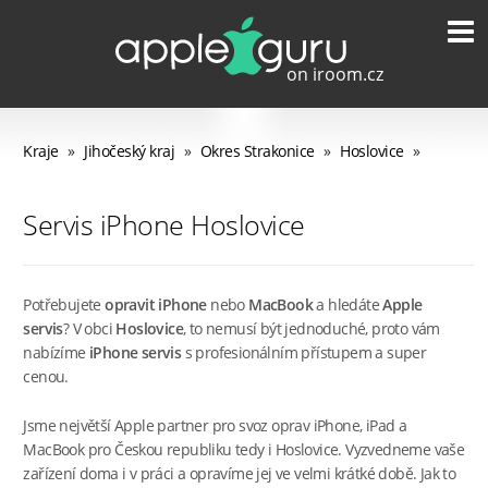
Kraje
»
Jihočeský kraj
»
Okres Strakonice
»
Hoslovice
»
Servis iPhone Hoslovice
Potřebujete
opravit iPhone
nebo
MacBook
a hledáte
Apple
servis
? V obci
Hoslovice
, to nemusí být jednoduché, proto vám
nabízíme
iPhone servis
s profesionálním přístupem a super
cenou.
Jsme největší Apple partner pro svoz oprav iPhone, iPad a
MacBook pro Českou republiku tedy i Hoslovice. Vyzvedneme vaše
zařízení doma i v práci a opravíme jej ve velmi krátké době. Jak to