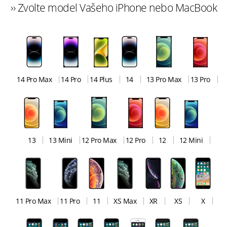
›› Zvolte model Vašeho iPhone nebo MacBook
14 Pro Max
14 Pro
14 Plus
14
13 Pro Max
13 Pro
13
13 Mini
12 Pro Max
12 Pro
12
12 Mini
11 Pro Max
11 Pro
11
XS Max
XR
XS
X