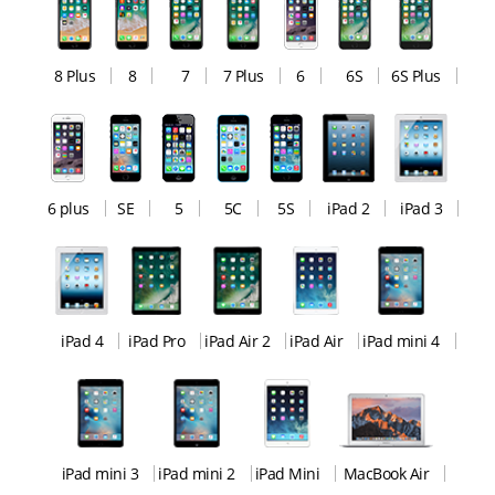
8 Plus
8
7
7 Plus
6
6S
6S Plus
6 plus
SE
5
5C
5S
iPad 2
iPad 3
iPad 4
iPad Pro
iPad Air 2
iPad Air
iPad mini 4
iPad mini 3
iPad mini 2
iPad Mini
MacBook Air