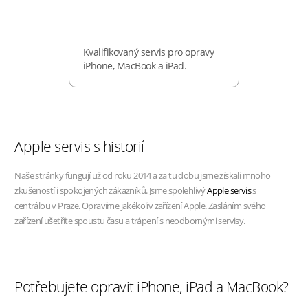
Kvalifikovaný servis pro opravy
iPhone, MacBook a iPad.
Apple servis s historií
Naše stránky fungují už od roku 2014 a za tu dobu jsme získali mnoho
zkušeností i spokojených zákazníků. Jsme spolehlivý
Apple servis
s
centrálou v Praze. Opravíme jakékoliv zařízení Apple. Zasláním svého
zařízení ušetříte spoustu času a trápení s neodbornými servisy.
Potřebujete opravit iPhone, iPad a MacBook?