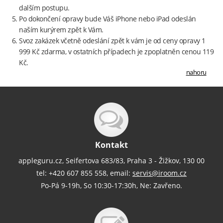
dalším postupu.
Po dokončení opravy bude Váš iPhone nebo iPad odeslán
naším kurýrem zpět k Vám.
Svoz zakázek včetně odeslání zpět k vám je od ceny opravy 1
999 Kč zdarma, v ostatních případech je zpoplatněn cenou 119
Kč.
nahoru
Kontakt
appleguru.cz, Seifertova 683/83, Praha 3 - Žižkov, 130 00
tel: +420 607 855 558, email:
servis@iroom.cz
Po-Pá 9-19h, So 10:30-17:30h, Ne: Zavřeno.