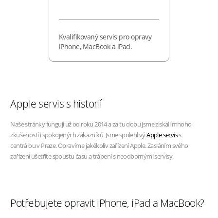
Kvalifikovaný servis pro opravy
iPhone, MacBook a iPad.
Apple servis s historií
Naše stránky fungují už od roku 2014 a za tu dobu jsme získali mnoho
zkušeností i spokojených zákazníků. Jsme spolehlivý
Apple servis
s
centrálou v Praze. Opravíme jakékoliv zařízení Apple. Zasláním svého
zařízení ušetříte spoustu času a trápení s neodbornými servisy.
Potřebujete opravit iPhone, iPad a MacBook?