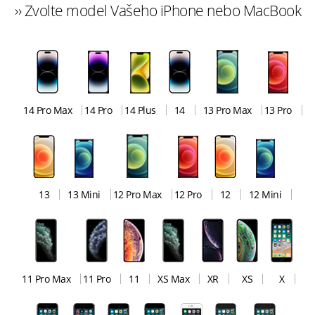
›› Zvolte model Vašeho iPhone nebo MacBook
14 Pro Max
14 Pro
14 Plus
14
13 Pro Max
13 Pro
13
13 Mini
12 Pro Max
12 Pro
12
12 Mini
11 Pro Max
11 Pro
11
XS Max
XR
XS
X