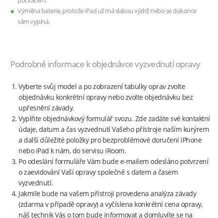
počítačem.
Výměna baterie, protože iPad už má slabou výdrž nebo se dokonce
sám vypíná.
Podrobné informace k objednávce vyzvednutí opravy
Vyberte svůj model a po zobrazení tabulky oprav zvolte
objednávku konkrétní opravy nebo zvolte objednávku bez
upřesnění závady.
Vyplňte objednávkový formulář svozu. Zde zadáte své kontaktní
údaje, datum a čas vyzvednutí Vašeho přístroje naším kurýrem
a další důležité položky pro bezproblémové doručení iPhone
nebo iPad k nám, do servisu iRoom.
Po odeslání formuláře Vám bude e-mailem odesláno potvrzení
o zaevidování Vaší opravy společně s datem a časem
vyzvednutí.
Jakmile bude na vašem přístroji provedena analýza závady
(zdarma v případě opravy) a vyčíslena konkrétní cena opravy,
náš technik Vás o tom bude informovat a domluvíte se na