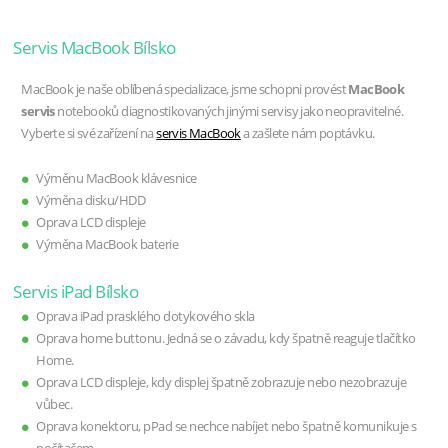
Servis MacBook Bílsko
MacBook je naše oblíbená specializace, jsme schopni provést
MacBook
servis
notebooků diagnostikovaných jinými servisy jako neopravitelné.
Vyberte si své zařízení na
servis MacBook
a zašlete nám poptávku.
Výměnu MacBook klávesnice
Výměna disku/HDD
Oprava LCD displeje
Výměna MacBook baterie
Servis iPad Bílsko
Oprava iPad prasklého dotykového skla
Oprava home buttonu. Jedná se o závadu, kdy špatně reaguje tlačítko
Home.
Oprava LCD displeje, kdy displej špatně zobrazuje nebo nezobrazuje
vůbec.
Oprava konektoru, pPad se nechce nabíjet nebo špatně komunikuje s