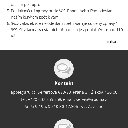
dalším postupu.
Po dokončení opravy bude Váš iPhone nebo iPad odeslán
naším kurýrem zpět k Vám.
Svoz zakázek včetně odeslání zpět k vám je od ceny opravy 1
999 Kč zdarma, v ostatních případech je zpoplatněn cenou 119
Kč.
nahoru
Kontakt
appleguru.cz, Seifertova 683/83, Praha 3 - Žižkov, 130 00
tel: +420 607 855 558, email:
servis@iroom.cz
Po-Pá 9-19h, So 10:30-17:30h, Ne: Zavřeno.