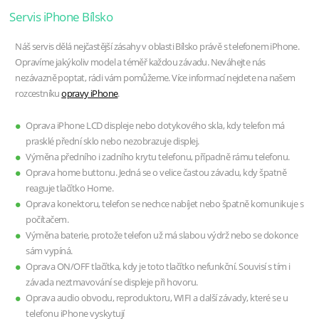
Servis iPhone Bílsko
Náš servis dělá nejčastější zásahy v oblasti Bílsko právě s telefonem iPhone.
Opravíme jakýkoliv model a téměř každou závadu. Neváhejte nás
nezávazně poptat, rádi vám pomůžeme. Více informací nejdete na našem
rozcestníku
opravy iPhone
.
Oprava iPhone LCD displeje nebo dotykového skla, kdy telefon má
prasklé přední sklo nebo nezobrazuje displej.
Výměna předního i zadního krytu telefonu, případně rámu telefonu.
Oprava home buttonu. Jedná se o velice častou závadu, kdy špatně
reaguje tlačítko Home.
Oprava konektoru, telefon se nechce nabíjet nebo špatně komunikuje s
počítačem.
Výměna baterie, protože telefon už má slabou výdrž nebo se dokonce
sám vypíná.
Oprava ON/OFF tlačítka, kdy je toto tlačítko nefunkční. Souvisí s tím i
závada neztmavování se displeje při hovoru.
Oprava audio obvodu, reproduktoru, WIFI a další závady, které se u
telefonu iPhone vyskytují