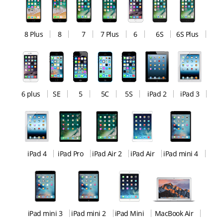
8 Plus
8
7
7 Plus
6
6S
6S Plus
6 plus
SE
5
5C
5S
iPad 2
iPad 3
iPad 4
iPad Pro
iPad Air 2
iPad Air
iPad mini 4
iPad mini 3
iPad mini 2
iPad Mini
MacBook Air