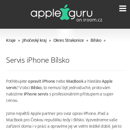
Kraje
»
Jihočeský kraj
»
Okres Strakonice
»
Bílsko
»
Servis iPhone Bílsko
Potřebujete
opravit iPhone
nebo
MacBook
a hledáte
Apple
servis
? V obci
Bílsko
, to nemusí být jednoduché, proto vám
nabízíme
iPhone servis
s profesionálním přístupem a super
cenou.
Jsme největší Apple partner pro svoz oprav iPhone, iPad a
MacBook pro Českou republiku tedy i Bílsko. Vyzvedneme vaše
zařízení doma i v práci a opravíme jej ve velmi krátké době. Jak to