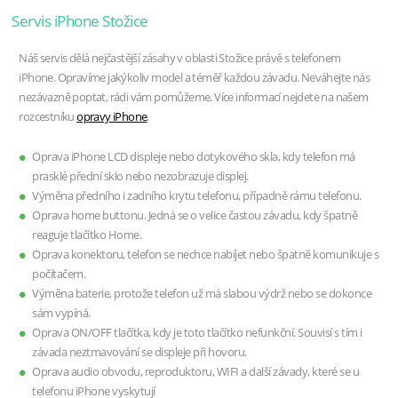
Servis iPhone Stožice
Náš servis dělá nejčastější zásahy v oblasti Stožice právě s telefonem
iPhone. Opravíme jakýkoliv model a téměř každou závadu. Neváhejte nás
nezávazně poptat, rádi vám pomůžeme. Více informací nejdete na našem
rozcestníku
opravy iPhone
.
Oprava iPhone LCD displeje nebo dotykového skla, kdy telefon má
prasklé přední sklo nebo nezobrazuje displej.
Výměna předního i zadního krytu telefonu, případně rámu telefonu.
Oprava home buttonu. Jedná se o velice častou závadu, kdy špatně
reaguje tlačítko Home.
Oprava konektoru, telefon se nechce nabíjet nebo špatně komunikuje s
počítačem.
Výměna baterie, protože telefon už má slabou výdrž nebo se dokonce
sám vypíná.
Oprava ON/OFF tlačítka, kdy je toto tlačítko nefunkční. Souvisí s tím i
závada neztmavování se displeje při hovoru.
Oprava audio obvodu, reproduktoru, WIFI a další závady, které se u
telefonu iPhone vyskytují