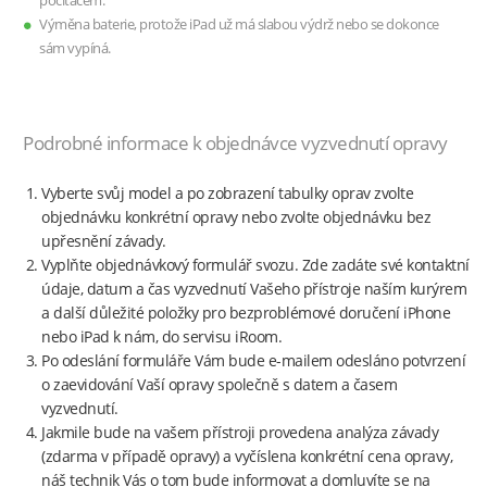
počítačem.
Výměna baterie, protože iPad už má slabou výdrž nebo se dokonce
sám vypíná.
Podrobné informace k objednávce vyzvednutí opravy
Vyberte svůj model a po zobrazení tabulky oprav zvolte
objednávku konkrétní opravy nebo zvolte objednávku bez
upřesnění závady.
Vyplňte objednávkový formulář svozu. Zde zadáte své kontaktní
údaje, datum a čas vyzvednutí Vašeho přístroje naším kurýrem
a další důležité položky pro bezproblémové doručení iPhone
nebo iPad k nám, do servisu iRoom.
Po odeslání formuláře Vám bude e-mailem odesláno potvrzení
o zaevidování Vaší opravy společně s datem a časem
vyzvednutí.
Jakmile bude na vašem přístroji provedena analýza závady
(zdarma v případě opravy) a vyčíslena konkrétní cena opravy,
náš technik Vás o tom bude informovat a domluvíte se na