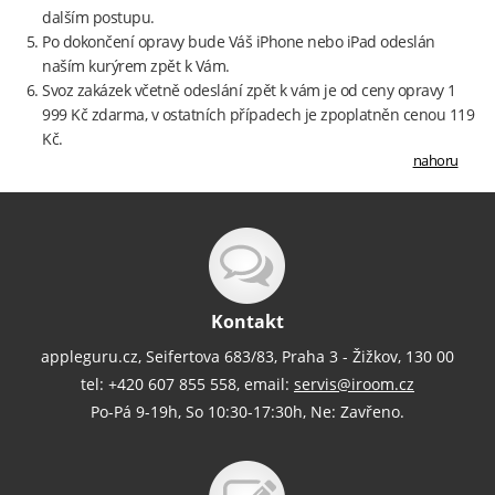
dalším postupu.
Po dokončení opravy bude Váš iPhone nebo iPad odeslán
naším kurýrem zpět k Vám.
Svoz zakázek včetně odeslání zpět k vám je od ceny opravy 1
999 Kč zdarma, v ostatních případech je zpoplatněn cenou 119
Kč.
nahoru
Kontakt
appleguru.cz, Seifertova 683/83, Praha 3 - Žižkov, 130 00
tel: +420 607 855 558, email:
servis@iroom.cz
Po-Pá 9-19h, So 10:30-17:30h, Ne: Zavřeno.