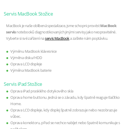
Servis MacBook Stožice
MacBook je naše oblíbená specializace, jsme schopni provést
MacBook
servis
notebooků diagnostikovaných jinými servisy jako neopravitelné.
Vyberte si své zařízení na
servis MacBook
a zašlete nám poptávku.
Výměnu MacBook klávesnice
Výměna disku/HDD
Oprava LCD displeje
Výměna MacBook baterie
Servis iPad Stožice
Oprava iPad prasklého dotykového skla
Oprava home buttonu. Jedná se o závadu, kdy špatně reaguje tlačítko
Home.
Oprava LCD displeje, kdy displej špatně zobrazuje nebo nezobrazuje
vůbec.
Oprava konektoru, pPad se nechce nabíjet nebo špatně komunikuje s