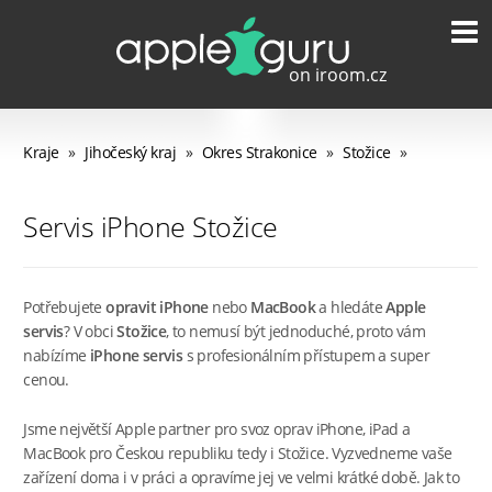
Kraje
»
Jihočeský kraj
»
Okres Strakonice
»
Stožice
»
Servis iPhone Stožice
Potřebujete
opravit iPhone
nebo
MacBook
a hledáte
Apple
servis
? V obci
Stožice
, to nemusí být jednoduché, proto vám
nabízíme
iPhone servis
s profesionálním přístupem a super
cenou.
Jsme největší Apple partner pro svoz oprav iPhone, iPad a
MacBook pro Českou republiku tedy i Stožice. Vyzvedneme vaše
zařízení doma i v práci a opravíme jej ve velmi krátké době. Jak to