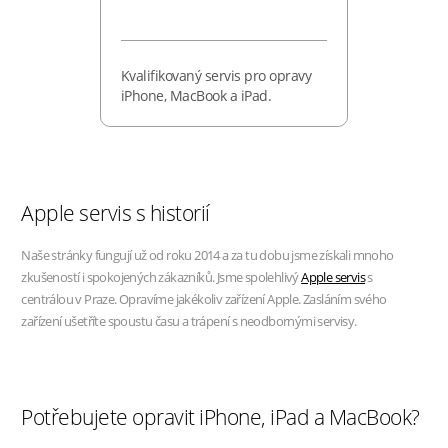
Kvalifikovaný servis pro opravy
iPhone, MacBook a iPad.
Apple servis s historií
Naše stránky fungují už od roku 2014 a za tu dobu jsme získali mnoho
zkušeností i spokojených zákazníků. Jsme spolehlivý
Apple servis
s
centrálou v Praze. Opravíme jakékoliv zařízení Apple. Zasláním svého
zařízení ušetříte spoustu času a trápení s neodbornými servisy.
Potřebujete opravit iPhone, iPad a MacBook?