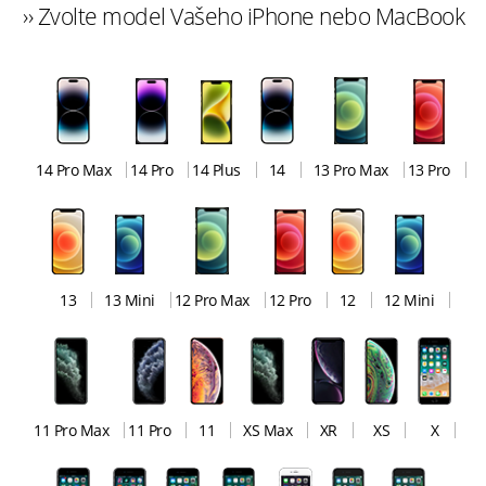
›› Zvolte model Vašeho iPhone nebo MacBook
14 Pro Max
14 Pro
14 Plus
14
13 Pro Max
13 Pro
13
13 Mini
12 Pro Max
12 Pro
12
12 Mini
11 Pro Max
11 Pro
11
XS Max
XR
XS
X