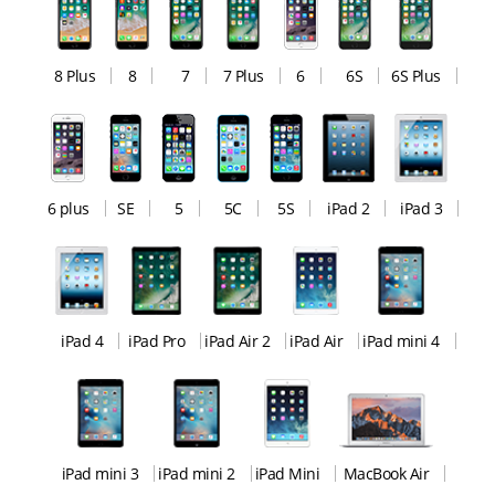
8 Plus
8
7
7 Plus
6
6S
6S Plus
6 plus
SE
5
5C
5S
iPad 2
iPad 3
iPad 4
iPad Pro
iPad Air 2
iPad Air
iPad mini 4
iPad mini 3
iPad mini 2
iPad Mini
MacBook Air