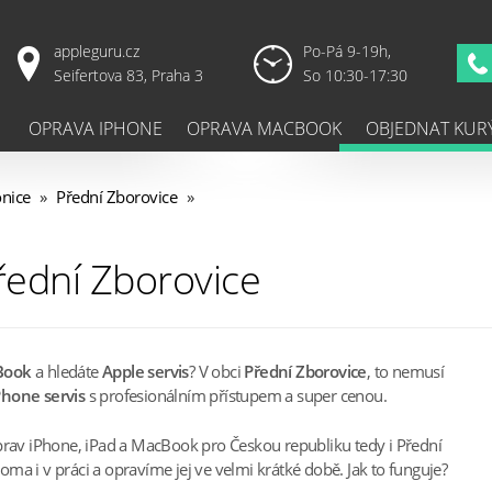
appleguru.cz
Po-Pá 9-19h,
Seifertova 83, Praha 3
So 10:30-17:30
OPRAVA IPHONE
OPRAVA MACBOOK
OBJEDNAT KUR
onice
»
Přední Zborovice
»
řední Zborovice
Book
a hledáte
Apple servis
? V obci
Přední Zborovice
, to nemusí
Phone servis
s profesionálním přístupem a super cenou.
prav iPhone, iPad a MacBook pro Českou republiku tedy i Přední
ma i v práci a opravíme jej ve velmi krátké době. Jak to funguje?