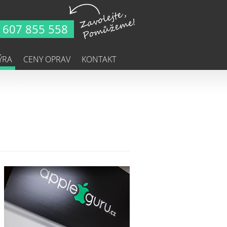
607 855 558
ÝRA
CENY OPRAV
KONTAKT