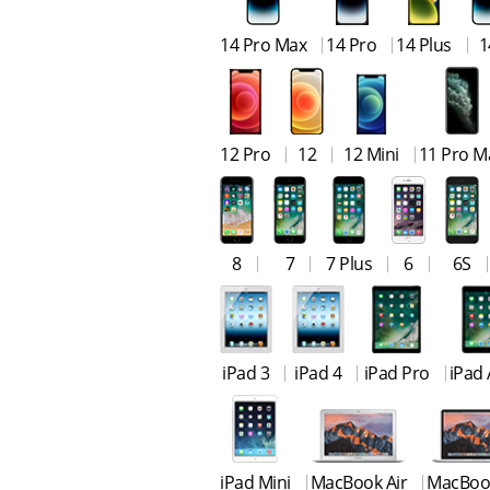
14 Pro Max
14 Pro
14 Plus
1
12 Pro
12
12 Mini
11 Pro M
8
7
7 Plus
6
6S
iPad 3
iPad 4
iPad Pro
iPad 
iPad Mini
MacBook Air
MacBoo