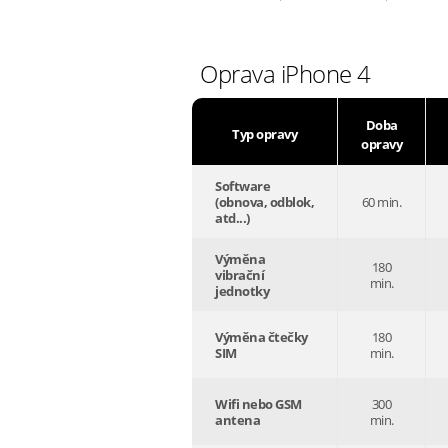
Oprava iPhone 4
Doba
Typ opravy
opravy
Software
(obnova, odblok,
60 min.
atd...)
Výměna
180
vibrační
min.
jednotky
Výměna čtečky
180
SIM
min.
Wifi nebo GSM
300
antena
min.