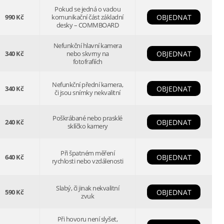
Pokud se jedná o vadou
990 Kč
komunikační část základní
OBJEDNAT
desky – COMMBOARD
Nefunkční hlavní kamera
340 Kč
nebo skvrny na
OBJEDNAT
fotofrafiích
Nefunkční přední kamera,
340 Kč
OBJEDNAT
či jsou snímky nekvalitní
Poškrábané nebo prasklé
240 Kč
OBJEDNAT
sklíčko kamery
Při špatném měření
640 Kč
OBJEDNAT
rychlosti nebo vzdálenosti
Slabý, či jinak nekvalitní
590 Kč
OBJEDNAT
zvuk
Při hovoru není slyšet,