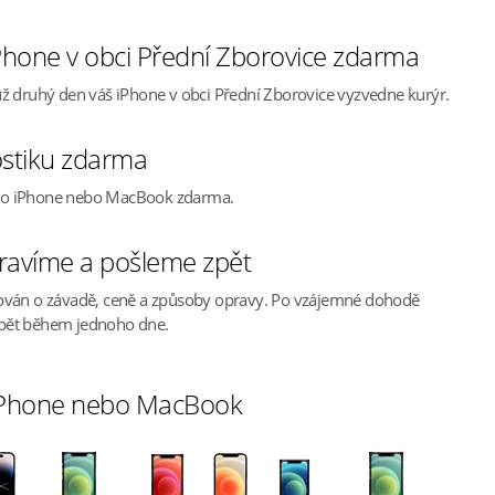
hone v obci Přední Zborovice zdarma
ž druhý den váš iPhone v obci Přední Zborovice vyzvedne kurýr.
stiku zdarma
ho iPhone nebo MacBook zdarma.
ravíme a pošleme zpět
ován o závadě, ceně a způsoby opravy. Po vzájemné dohodě
pět během jednoho dne.
 iPhone nebo MacBook