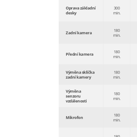
Oprava základní
300
desky
min.
180
Zadní kamera
min.
180
Přední kamera
min.
Výměna sklíčka
180
zadní kamery
min.
Výměna
180
senzoru
min.
vzdálenosti
180
Mikrofon
min.
180