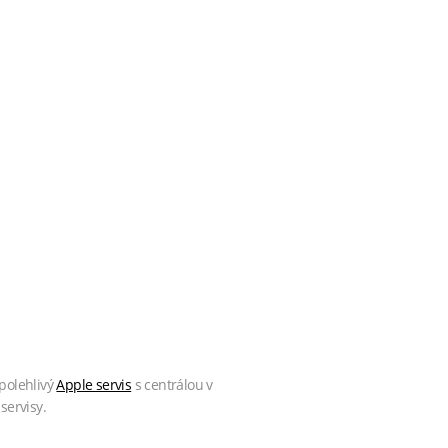
polehlivý
Apple servis
s centrálou v
servisy.