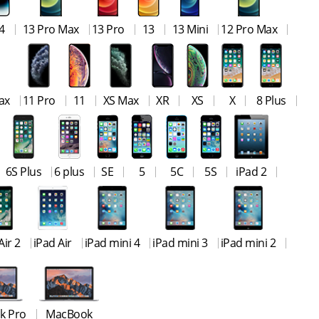
4
13 Pro Max
13 Pro
13
13 Mini
12 Pro Max
ax
11 Pro
11
XS Max
XR
XS
X
8 Plus
6S Plus
6 plus
SE
5
5C
5S
iPad 2
Air 2
iPad Air
iPad mini 4
iPad mini 3
iPad mini 2
k Pro
MacBook