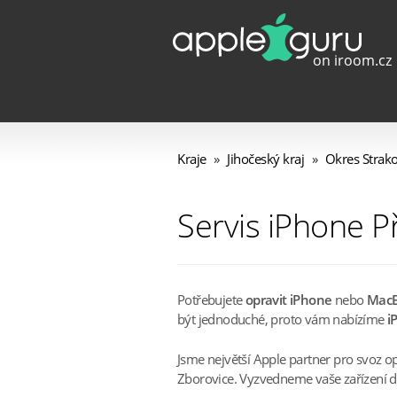
Kraje
»
Jihočeský kraj
»
Okres Strak
Servis iPhone P
Potřebujete
opravit iPhone
nebo
Mac
být jednoduché, proto vám nabízíme
i
Jsme největší Apple partner pro svoz o
Zborovice. Vyzvedneme vaše zařízení do