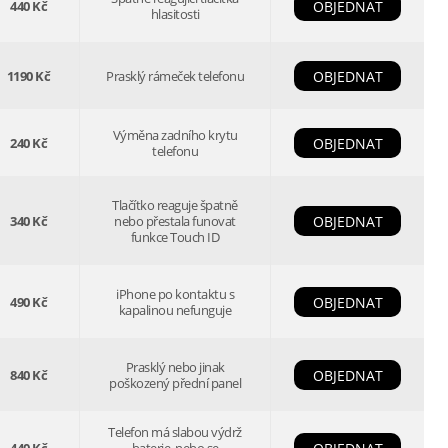
440 Kč
OBJEDNAT
hlasitosti
1190 Kč
Prasklý rámeček telefonu
OBJEDNAT
Výměna zadního krytu
240 Kč
OBJEDNAT
telefonu
Tlačítko reaguje špatně
340 Kč
nebo přestala funovat
OBJEDNAT
funkce Touch ID
iPhone po kontaktu s
490 Kč
OBJEDNAT
kapalinou nefunguje
Prasklý nebo jinak
840 Kč
OBJEDNAT
poškozený přední panel
Telefon má slabou výdrž