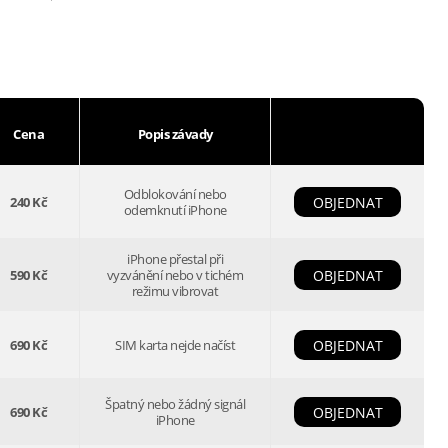
Cena
Popis závady
Odblokování nebo
240 Kč
OBJEDNAT
odemknutí iPhone
iPhone přestal při
590 Kč
vyzvánění nebo v tichém
OBJEDNAT
režimu vibrovat
690 Kč
SIM karta nejde načíst
OBJEDNAT
Špatný nebo žádný signál
690 Kč
OBJEDNAT
iPhone