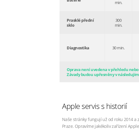
Baterie
min.
Prasklé přední
300
sklo
min.
Diagnostika
30 min.
Oprava není uvedena v přehledu nebo s
Závady budou upřesněny v následujím
Apple servis s historií
Naše stránky fungují už od roku 2014 a 
Praze. Opravíme jakékoliv zařízení Apple