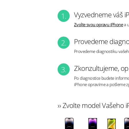
Vyzvedneme váš iP
1.
Zvolte svou opravu iPhone
a u
Provedeme diagno
2.
Provedeme diagnostiku vaše
Zkonzultujeme, op
3.
Po diagnostice budete inform
iPhone opravíme a pošleme z
›› Zvolte model Vašeho