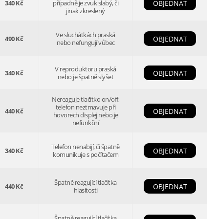
340 Kč
případně je zvuk slabý, či
OBJEDNAT
jinak zkreslený
Ve sluchátkách praská
490 Kč
OBJEDNAT
nebo nefungují vůbec
V reproduktoru praská
340 Kč
OBJEDNAT
nebo je špatně slyšet
Nereaguje tlačítko on/off,
telefon neztmavuje při
440 Kč
OBJEDNAT
hovorech displej nebo je
nefunkční
Telefon nenabijí, či špatně
340 Kč
OBJEDNAT
komunikuje s počítačem
Špatně reagující tlačítka
440 Kč
OBJEDNAT
hlasitosti
Špatně reagující tlačítka