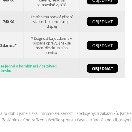
440 Kč
baterie, nebo se
OBJEDNAT
samovolně vypíná
Telefon má prasklé přední
740 Kč
sklo, nebo nezobrazuje
OBJEDNAT
displej
* Diagnostika je zdarma v
případě opravy, jinak se
Zdarma*
OBJEDNAT
hradí dle aktuálního
ceníku
e jedná o kombinaci více závad.
OBJEDNAT
 kroku.
za tu dobu jsme získali mnoho zkušeností i spokojených zákazníků. Jsme s
. Zasláním svého zařízení ušetříte spoustu času a trápení s neodbornými 