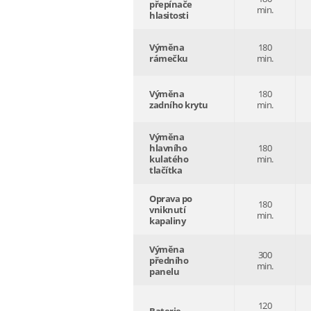
přepínače
min.
hlasitosti
Výměna
180
rámečku
min.
Výměna
180
zadního krytu
min.
Výměna
hlavního
180
kulatého
min.
tlačítka
Oprava po
180
vniknutí
min.
kapaliny
Výměna
300
předního
min.
panelu
120