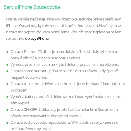
Servis iPhone Sousedovice
Náš servis dělá nejčastější zásahy v oblasti Sousedovice právě s telefonem
iPhone. Opravíme jakýkoliv model a téměř každou závadu. Neváhejte nás
nezávazně poptat, rádi vám pomůžeme. Více informací nejdete na našem
rozcestníku
opravy iPhone
.
Oprava iPhone LCD displeje nebo dotykového skla, kdy telefon má
prasklé přední sklo nebo nezobrazuje displej.
Výměna předního i zadního krytu telefonu, případně rámu telefonu.
Oprava home buttonu. Jedná se o velice častou závadu, kdy špatně
reaguje tlačítko Home.
Oprava konektoru, telefon se nechce nabíjet nebo špatně komunikuje s
počítačem.
Výměna baterie, protože telefon už má slabou výdrž nebo se dokonce
sám vypíná.
Oprava ON/OFF tlačítka, kdy je toto tlačítko nefunkční. Souvisí s tím i
závada neztmavování se displeje při hovoru.
Oprava audio obvodu, reproduktoru, WIFI a další závady, které se u
telefonu iPhone vyskytují