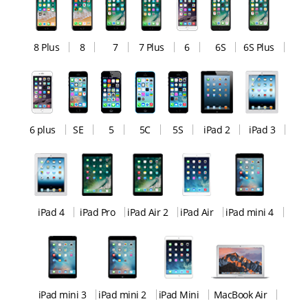
8 Plus
8
7
7 Plus
6
6S
6S Plus
6 plus
SE
5
5C
5S
iPad 2
iPad 3
iPad 4
iPad Pro
iPad Air 2
iPad Air
iPad mini 4
iPad mini 3
iPad mini 2
iPad Mini
MacBook Air