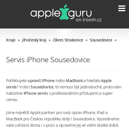
Kraje
»
Jihočeský kraj
»
Okres Strakonice
»
Sousedovice
»
Servis iPhone Sousedovice
Potřebujete
opravit iPhone
nebo
MacBook
a hledáte
Apple
servis
? V obci
Sousedovice
, to nemusí být jednoduché, proto vám
nabízíme
iPhone servis
s profesionálním přístupem a super
cenou.
Jsme největší Apple partner pro svoz oprav iPhone, iPad a
MacBook pro Českou republiku tedy i Sousedovice. Vyzvedneme
vaše zařízení doma i v práci a opravíme jej ve velmi krátké době.