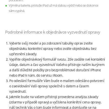
počítačem.
Výměna baterie, protože iPad už má slabou výdrž nebo se dokonce
sám vypíná.
Podrobné informace k objednávce vyzvednutí opravy
Vyberte svůj model a po zobrazení tabulky oprav zvolte
objednávku konkrétní opravy nebo zvolte objednávku bez
upřesnění závady.
Vyplňte objednávkový formulář svozu. Zde zadáte své kontaktní
údaje, datum a čas vyzvednutí Vašeho přístroje naším kurýrem
a další důležité položky pro bezproblémové doručení iPhone
nebo iPad k nám, do servisu iRoom.
Po odeslání formuláře Vám bude e-mailem odesláno potvrzení
o zaevidování Vaší opravy společně s datem a časem
vyzvednutí.
Jakmile bude na vašem přístroji provedena analýza závady
(zdarma v případě opravy) a vyčíslena konkrétní cena opravy,
náš technik Vás o tom bude informovat a domluvíte se na