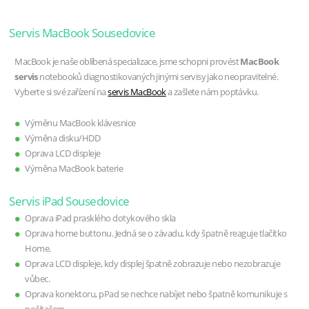
Servis MacBook Sousedovice
MacBook je naše oblíbená specializace, jsme schopni provést
MacBook
servis
notebooků diagnostikovaných jinými servisy jako neopravitelné.
Vyberte si své zařízení na
servis MacBook
a zašlete nám poptávku.
Výměnu MacBook klávesnice
Výměna disku/HDD
Oprava LCD displeje
Výměna MacBook baterie
Servis iPad Sousedovice
Oprava iPad prasklého dotykového skla
Oprava home buttonu. Jedná se o závadu, kdy špatně reaguje tlačítko
Home.
Oprava LCD displeje, kdy displej špatně zobrazuje nebo nezobrazuje
vůbec.
Oprava konektoru, pPad se nechce nabíjet nebo špatně komunikuje s