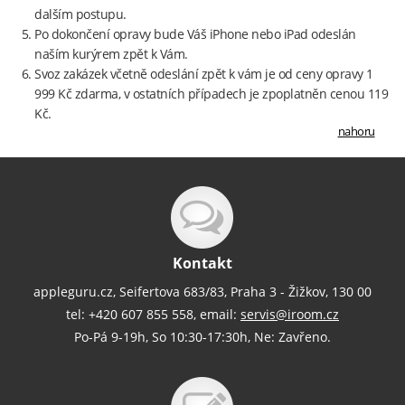
dalším postupu.
Po dokončení opravy bude Váš iPhone nebo iPad odeslán
naším kurýrem zpět k Vám.
Svoz zakázek včetně odeslání zpět k vám je od ceny opravy 1
999 Kč zdarma, v ostatních případech je zpoplatněn cenou 119
Kč.
nahoru
Kontakt
appleguru.cz, Seifertova 683/83, Praha 3 - Žižkov, 130 00
tel: +420 607 855 558, email:
servis@iroom.cz
Po-Pá 9-19h, So 10:30-17:30h, Ne: Zavřeno.