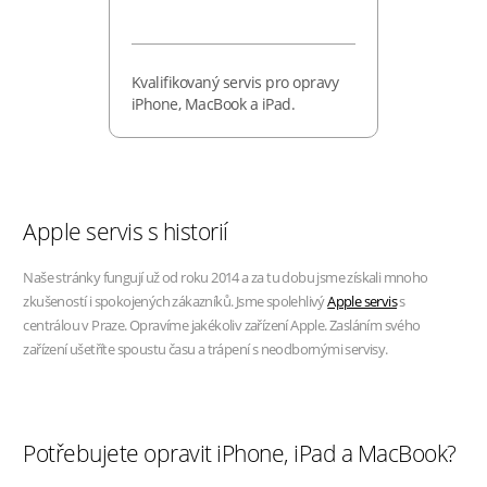
Kvalifikovaný servis pro opravy
iPhone, MacBook a iPad.
Apple servis s historií
Naše stránky fungují už od roku 2014 a za tu dobu jsme získali mnoho
zkušeností i spokojených zákazníků. Jsme spolehlivý
Apple servis
s
centrálou v Praze. Opravíme jakékoliv zařízení Apple. Zasláním svého
zařízení ušetříte spoustu času a trápení s neodbornými servisy.
Potřebujete opravit iPhone, iPad a MacBook?