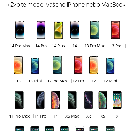
›› Zvolte model Vašeho iPhone nebo MacBook
14 Pro Max
14 Pro
14 Plus
14
13 Pro Max
13 Pro
13
13 Mini
12 Pro Max
12 Pro
12
12 Mini
11 Pro Max
11 Pro
11
XS Max
XR
XS
X