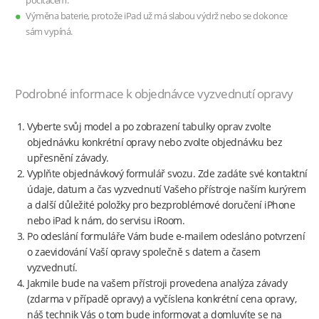
počítačem.
Výměna baterie, protože iPad už má slabou výdrž nebo se dokonce
sám vypíná.
Podrobné informace k objednávce vyzvednutí opravy
Vyberte svůj model a po zobrazení tabulky oprav zvolte
objednávku konkrétní opravy nebo zvolte objednávku bez
upřesnění závady.
Vyplňte objednávkový formulář svozu. Zde zadáte své kontaktní
údaje, datum a čas vyzvednutí Vašeho přístroje naším kurýrem
a další důležité položky pro bezproblémové doručení iPhone
nebo iPad k nám, do servisu iRoom.
Po odeslání formuláře Vám bude e-mailem odesláno potvrzení
o zaevidování Vaší opravy společně s datem a časem
vyzvednutí.
Jakmile bude na vašem přístroji provedena analýza závady
(zdarma v případě opravy) a vyčíslena konkrétní cena opravy,
náš technik Vás o tom bude informovat a domluvíte se na