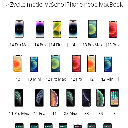
›› Zvolte model Vašeho iPhone nebo MacBook
14 Pro Max
14 Pro
14 Plus
14
13 Pro Max
13 Pro
13
13 Mini
12 Pro Max
12 Pro
12
12 Mini
11 Pro Max
11 Pro
11
XS Max
XR
XS
X