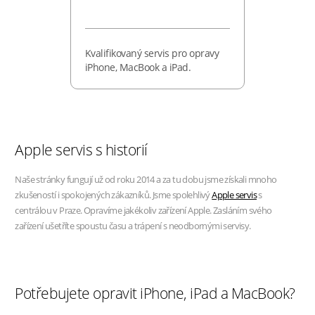
Kvalifikovaný servis pro opravy
iPhone, MacBook a iPad.
Apple servis s historií
Naše stránky fungují už od roku 2014 a za tu dobu jsme získali mnoho
zkušeností i spokojených zákazníků. Jsme spolehlivý
Apple servis
s
centrálou v Praze. Opravíme jakékoliv zařízení Apple. Zasláním svého
zařízení ušetříte spoustu času a trápení s neodbornými servisy.
Potřebujete opravit iPhone, iPad a MacBook?