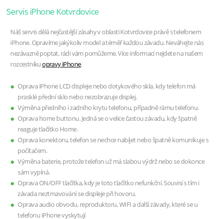
Servis iPhone Kotvrdovice
Náš servis dělá nejčastější zásahy v oblasti Kotvrdovice právě s telefonem
iPhone. Opravíme jakýkoliv model a téměř každou závadu. Neváhejte nás
nezávazně poptat, rádi vám pomůžeme. Více informací nejdete na našem
rozcestníku
opravy iPhone
.
Oprava iPhone LCD displeje nebo dotykového skla, kdy telefon má
prasklé přední sklo nebo nezobrazuje displej.
Výměna předního i zadního krytu telefonu, případně rámu telefonu.
Oprava home buttonu. Jedná se o velice častou závadu, kdy špatně
reaguje tlačítko Home.
Oprava konektoru, telefon se nechce nabíjet nebo špatně komunikuje s
počítačem.
Výměna baterie, protože telefon už má slabou výdrž nebo se dokonce
sám vypíná.
Oprava ON/OFF tlačítka, kdy je toto tlačítko nefunkční. Souvisí s tím i
závada neztmavování se displeje při hovoru.
Oprava audio obvodu, reproduktoru, WIFI a další závady, které se u
telefonu iPhone vyskytují