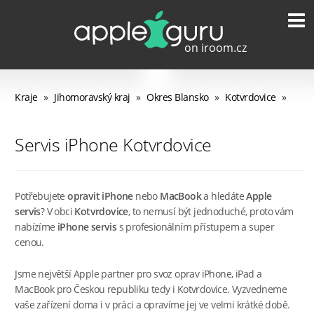
Kraje
»
Jihomoravský kraj
»
Okres Blansko
»
Kotvrdovice
»
Servis iPhone Kotvrdovice
Potřebujete
opravit iPhone
nebo
MacBook
a hledáte
Apple
servis
? V obci
Kotvrdovice
, to nemusí být jednoduché, proto vám
nabízíme
iPhone servis
s profesionálním přístupem a super
cenou.
Jsme největší Apple partner pro svoz oprav iPhone, iPad a
MacBook pro Českou republiku tedy i Kotvrdovice. Vyzvedneme
vaše zařízení doma i v práci a opravíme jej ve velmi krátké době.