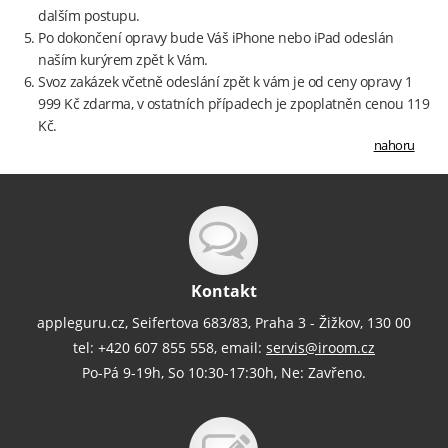
dalším postupu.
Po dokončení opravy bude Váš iPhone nebo iPad odeslán
naším kurýrem zpět k Vám.
Svoz zakázek včetně odeslání zpět k vám je od ceny opravy 1
999 Kč zdarma, v ostatních případech je zpoplatněn cenou 119
Kč.
nahoru
Kontakt
appleguru.cz, Seifertova 683/83, Praha 3 - Žižkov, 130 00
tel: +420 607 855 558, email:
servis@iroom.cz
Po-Pá 9-19h, So 10:30-17:30h, Ne: Zavřeno.