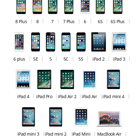
8 Plus
8
7
7 Plus
6
6S
6S Plus
6 plus
SE
5
5C
5S
iPad 2
iPad 3
iPad 4
iPad Pro
iPad Air 2
iPad Air
iPad mini 4
iPad mini 3
iPad mini 2
iPad Mini
MacBook Air