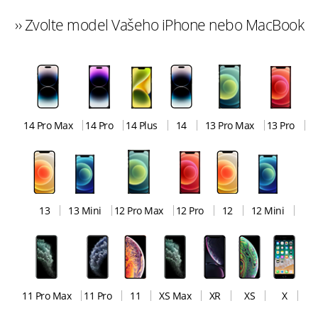
›› Zvolte model Vašeho iPhone nebo MacBook
14 Pro Max
14 Pro
14 Plus
14
13 Pro Max
13 Pro
13
13 Mini
12 Pro Max
12 Pro
12
12 Mini
11 Pro Max
11 Pro
11
XS Max
XR
XS
X