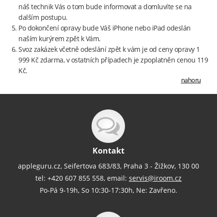
náš technik Vás o tom bude informovat a domluvíte se na
dalším postupu.
Po dokončení opravy bude Váš iPhone nebo iPad odeslán
naším kurýrem zpět k Vám.
Svoz zakázek včetně odeslání zpět k vám je od ceny opravy 1
999 Kč zdarma, v ostatních případech je zpoplatněn cenou 119
Kč.
nahoru
Kontakt
appleguru.cz, Seifertova 683/83, Praha 3 - Žižkov, 130 00
tel: +420 607 855 558, email:
servis@iroom.cz
Po-Pá 9-19h, So 10:30-17:30h, Ne: Zavřeno.