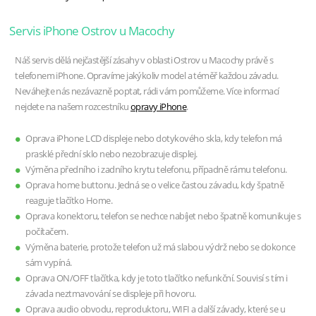
Servis iPhone Ostrov u Macochy
Náš servis dělá nejčastější zásahy v oblasti Ostrov u Macochy právě s
telefonem iPhone. Opravíme jakýkoliv model a téměř každou závadu.
Neváhejte nás nezávazně poptat, rádi vám pomůžeme. Více informací
nejdete na našem rozcestníku
opravy iPhone
.
Oprava iPhone LCD displeje nebo dotykového skla, kdy telefon má
prasklé přední sklo nebo nezobrazuje displej.
Výměna předního i zadního krytu telefonu, případně rámu telefonu.
Oprava home buttonu. Jedná se o velice častou závadu, kdy špatně
reaguje tlačítko Home.
Oprava konektoru, telefon se nechce nabíjet nebo špatně komunikuje s
počítačem.
Výměna baterie, protože telefon už má slabou výdrž nebo se dokonce
sám vypíná.
Oprava ON/OFF tlačítka, kdy je toto tlačítko nefunkční. Souvisí s tím i
závada neztmavování se displeje při hovoru.
Oprava audio obvodu, reproduktoru, WIFI a další závady, které se u