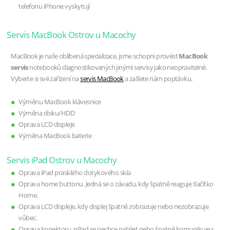
telefonu iPhone vyskytují
Servis MacBook Ostrov u Macochy
MacBook je naše oblíbená specializace, jsme schopni provést
MacBook
servis
notebooků diagnostikovaných jinými servisy jako neopravitelné.
Vyberte si své zařízení na
servis MacBook
a zašlete nám poptávku.
Výměnu MacBook klávesnice
Výměna disku/HDD
Oprava LCD displeje
Výměna MacBook baterie
Servis iPad Ostrov u Macochy
Oprava iPad prasklého dotykového skla
Oprava home buttonu. Jedná se o závadu, kdy špatně reaguje tlačítko
Home.
Oprava LCD displeje, kdy displej špatně zobrazuje nebo nezobrazuje
vůbec.
Oprava konektoru, pPad se nechce nabíjet nebo špatně komunikuje s