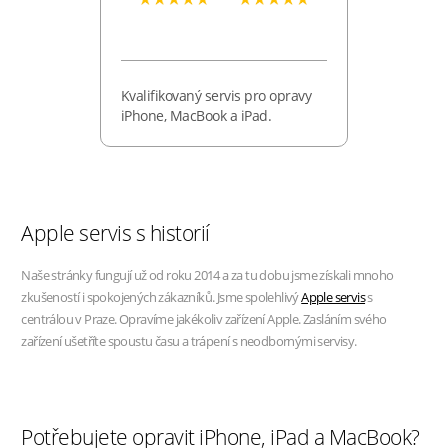
Kvalifikovaný servis pro opravy
iPhone, MacBook a iPad.
Apple servis s historií
Naše stránky fungují už od roku 2014 a za tu dobu jsme získali mnoho
zkušeností i spokojených zákazníků. Jsme spolehlivý
Apple servis
s
centrálou v Praze. Opravíme jakékoliv zařízení Apple. Zasláním svého
zařízení ušetříte spoustu času a trápení s neodbornými servisy.
Potřebujete opravit iPhone, iPad a MacBook?