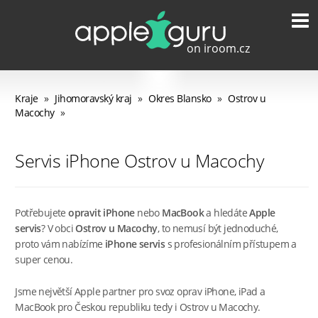
Kraje
»
Jihomoravský kraj
»
Okres Blansko
»
Ostrov u
Macochy
»
Servis iPhone Ostrov u Macochy
Potřebujete
opravit iPhone
nebo
MacBook
a hledáte
Apple
servis
? V obci
Ostrov u Macochy
, to nemusí být jednoduché,
proto vám nabízíme
iPhone servis
s profesionálním přístupem a
super cenou.
Jsme největší Apple partner pro svoz oprav iPhone, iPad a
MacBook pro Českou republiku tedy i Ostrov u Macochy.