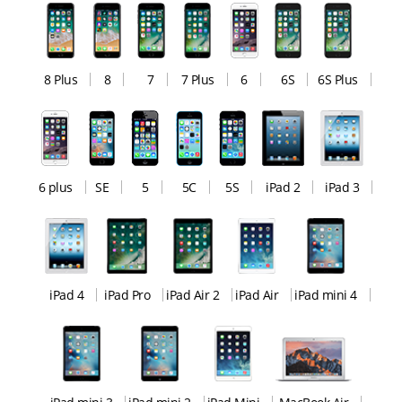
8 Plus
8
7
7 Plus
6
6S
6S Plus
6 plus
SE
5
5C
5S
iPad 2
iPad 3
iPad 4
iPad Pro
iPad Air 2
iPad Air
iPad mini 4