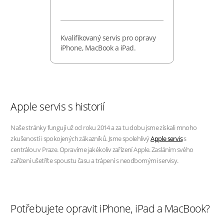
Kvalifikovaný servis pro opravy
iPhone, MacBook a iPad.
Apple servis s historií
Naše stránky fungují už od roku 2014 a za tu dobu jsme získali mnoho
zkušeností i spokojených zákazníků. Jsme spolehlivý
Apple servis
s
centrálou v Praze. Opravíme jakékoliv zařízení Apple. Zasláním svého
zařízení ušetříte spoustu času a trápení s neodbornými servisy.
Potřebujete opravit iPhone, iPad a MacBook?