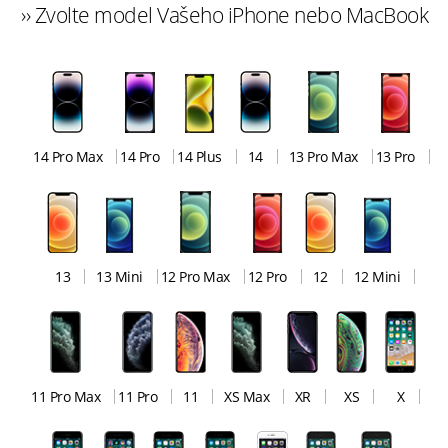
›› Zvolte model Vašeho iPhone nebo MacBook
14 Pro Max
14 Pro
14 Plus
14
13 Pro Max
13 Pro
13
13 Mini
12 Pro Max
12 Pro
12
12 Mini
11 Pro Max
11 Pro
11
XS Max
XR
XS
X