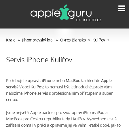
Kraje
»
Jihomoravský kraj
»
Okres Blansko
»
Kulířov
»
Servis iPhone Kulířov
Potřebujete
opravit iPhone
nebo
MacBook
a hledáte
Apple
servis
? V obci
Kulířov
, to nemusí být jednoduché, proto vám
nabízíme
iPhone servis
s profesionálním přístupem a super
cenou.
Jsme největší Apple partner pro svoz oprav iPhone, iPad a
MacBook pro Českou republiku tedy i Kulířov. Vyzvedneme vaše
zařízení doma i v práci a opravíme jej ve velmi krátké době. Jak to