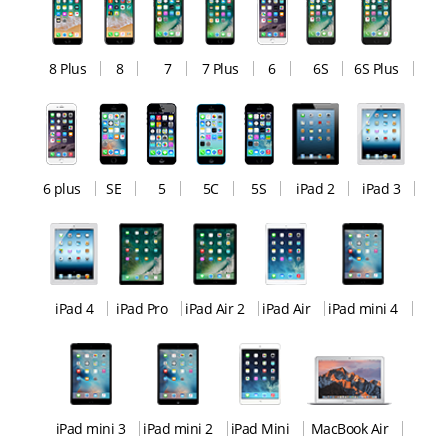
8 Plus
8
7
7 Plus
6
6S
6S Plus
6 plus
SE
5
5C
5S
iPad 2
iPad 3
iPad 4
iPad Pro
iPad Air 2
iPad Air
iPad mini 4
iPad mini 3
iPad mini 2
iPad Mini
MacBook Air