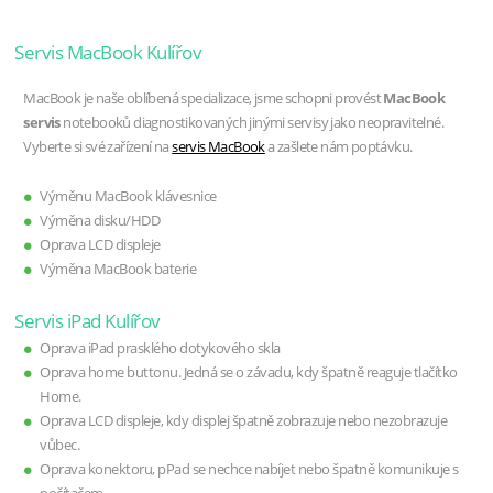
Servis MacBook Kulířov
MacBook je naše oblíbená specializace, jsme schopni provést
MacBook
servis
notebooků diagnostikovaných jinými servisy jako neopravitelné.
Vyberte si své zařízení na
servis MacBook
a zašlete nám poptávku.
Výměnu MacBook klávesnice
Výměna disku/HDD
Oprava LCD displeje
Výměna MacBook baterie
Servis iPad Kulířov
Oprava iPad prasklého dotykového skla
Oprava home buttonu. Jedná se o závadu, kdy špatně reaguje tlačítko
Home.
Oprava LCD displeje, kdy displej špatně zobrazuje nebo nezobrazuje
vůbec.
Oprava konektoru, pPad se nechce nabíjet nebo špatně komunikuje s