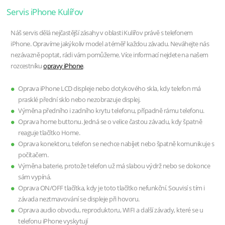
Servis iPhone Kulířov
Náš servis dělá nejčastější zásahy v oblasti Kulířov právě s telefonem
iPhone. Opravíme jakýkoliv model a téměř každou závadu. Neváhejte nás
nezávazně poptat, rádi vám pomůžeme. Více informací nejdete na našem
rozcestníku
opravy iPhone
.
Oprava iPhone LCD displeje nebo dotykového skla, kdy telefon má
prasklé přední sklo nebo nezobrazuje displej.
Výměna předního i zadního krytu telefonu, případně rámu telefonu.
Oprava home buttonu. Jedná se o velice častou závadu, kdy špatně
reaguje tlačítko Home.
Oprava konektoru, telefon se nechce nabíjet nebo špatně komunikuje s
počítačem.
Výměna baterie, protože telefon už má slabou výdrž nebo se dokonce
sám vypíná.
Oprava ON/OFF tlačítka, kdy je toto tlačítko nefunkční. Souvisí s tím i
závada neztmavování se displeje při hovoru.
Oprava audio obvodu, reproduktoru, WIFI a další závady, které se u
telefonu iPhone vyskytují