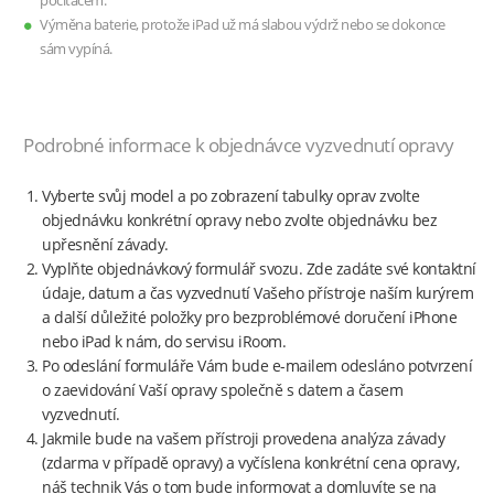
počítačem.
Výměna baterie, protože iPad už má slabou výdrž nebo se dokonce
sám vypíná.
Podrobné informace k objednávce vyzvednutí opravy
Vyberte svůj model a po zobrazení tabulky oprav zvolte
objednávku konkrétní opravy nebo zvolte objednávku bez
upřesnění závady.
Vyplňte objednávkový formulář svozu. Zde zadáte své kontaktní
údaje, datum a čas vyzvednutí Vašeho přístroje naším kurýrem
a další důležité položky pro bezproblémové doručení iPhone
nebo iPad k nám, do servisu iRoom.
Po odeslání formuláře Vám bude e-mailem odesláno potvrzení
o zaevidování Vaší opravy společně s datem a časem
vyzvednutí.
Jakmile bude na vašem přístroji provedena analýza závady
(zdarma v případě opravy) a vyčíslena konkrétní cena opravy,
náš technik Vás o tom bude informovat a domluvíte se na