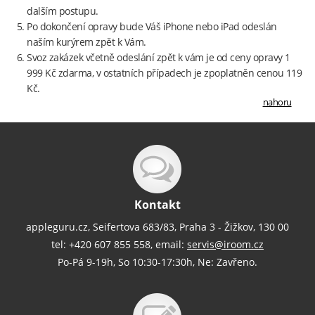
dalším postupu.
Po dokončení opravy bude Váš iPhone nebo iPad odeslán
naším kurýrem zpět k Vám.
Svoz zakázek včetně odeslání zpět k vám je od ceny opravy 1
999 Kč zdarma, v ostatních případech je zpoplatněn cenou 119
Kč.
nahoru
Kontakt
appleguru.cz, Seifertova 683/83, Praha 3 - Žižkov, 130 00
tel: +420 607 855 558, email:
servis@iroom.cz
Po-Pá 9-19h, So 10:30-17:30h, Ne: Zavřeno.