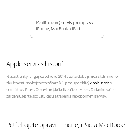
Kvalifikovaný servis pro opravy
iPhone, MacBook a iPad.
Apple servis s historií
Naše stránky fungují už od roku 2014 a za tu dobu jsme získali mnoho
zkušeností i spokojených zákazníků. Jsme spolehlivý
Apple servis
s
centrálou v Praze. Opravíme jakékoliv zařízení Apple. Zasláním svého
zařízení ušetříte spoustu času a trápení s neodbornými servisy.
Potřebujete opravit iPhone, iPad a MacBook?