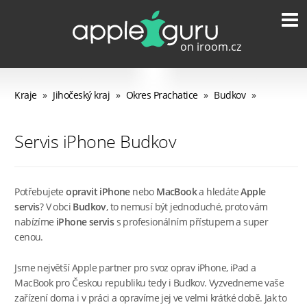
Kraje
»
Jihočeský kraj
»
Okres Prachatice
»
Budkov
»
Servis iPhone Budkov
Potřebujete
opravit iPhone
nebo
MacBook
a hledáte
Apple
servis
? V obci
Budkov
, to nemusí být jednoduché, proto vám
nabízíme
iPhone servis
s profesionálním přístupem a super
cenou.
Jsme největší Apple partner pro svoz oprav iPhone, iPad a
MacBook pro Českou republiku tedy i Budkov. Vyzvedneme vaše
zařízení doma i v práci a opravíme jej ve velmi krátké době. Jak to