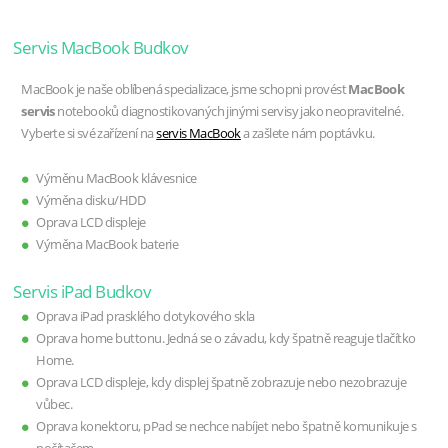
Servis MacBook Budkov
MacBook je naše oblíbená specializace, jsme schopni provést
MacBook
servis
notebooků diagnostikovaných jinými servisy jako neopravitelné.
Vyberte si své zařízení na
servis MacBook
a zašlete nám poptávku.
Výměnu MacBook klávesnice
Výměna disku/HDD
Oprava LCD displeje
Výměna MacBook baterie
Servis iPad Budkov
Oprava iPad prasklého dotykového skla
Oprava home buttonu. Jedná se o závadu, kdy špatně reaguje tlačítko
Home.
Oprava LCD displeje, kdy displej špatně zobrazuje nebo nezobrazuje
vůbec.
Oprava konektoru, pPad se nechce nabíjet nebo špatně komunikuje s