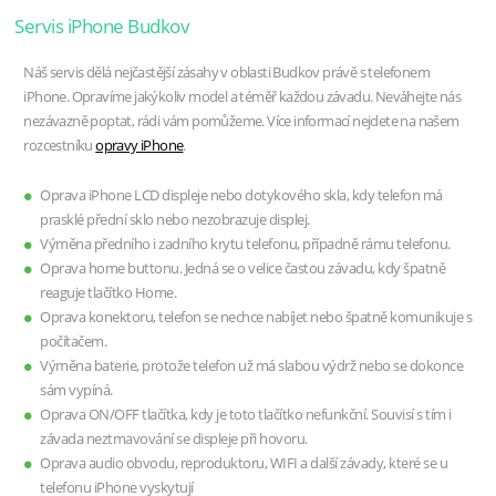
Servis iPhone Budkov
Náš servis dělá nejčastější zásahy v oblasti Budkov právě s telefonem
iPhone. Opravíme jakýkoliv model a téměř každou závadu. Neváhejte nás
nezávazně poptat, rádi vám pomůžeme. Více informací nejdete na našem
rozcestníku
opravy iPhone
.
Oprava iPhone LCD displeje nebo dotykového skla, kdy telefon má
prasklé přední sklo nebo nezobrazuje displej.
Výměna předního i zadního krytu telefonu, případně rámu telefonu.
Oprava home buttonu. Jedná se o velice častou závadu, kdy špatně
reaguje tlačítko Home.
Oprava konektoru, telefon se nechce nabíjet nebo špatně komunikuje s
počítačem.
Výměna baterie, protože telefon už má slabou výdrž nebo se dokonce
sám vypíná.
Oprava ON/OFF tlačítka, kdy je toto tlačítko nefunkční. Souvisí s tím i
závada neztmavování se displeje při hovoru.
Oprava audio obvodu, reproduktoru, WIFI a další závady, které se u
telefonu iPhone vyskytují