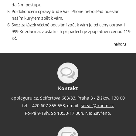
dalším postupu.
Po dokončení opravy bude Váš iPhone nebo iPad odeslán
naším kurýrem zpět k Vám.
Svoz zakázek včetně odeslání zpět k vám je od ceny opravy 1
999 Kč zdarma, v ostatních případech je zpoplatněn cenou 119
Kč.
nahoru
Kontakt
appleguru.cz, Seifertova 683/83, Praha 3 - Žižkov, 130 00
tel: +420 607 855 558, email:
servis@iroom.cz
Po-Pá 9-19h, So 10:30-17:30h, Ne: Zavřeno.