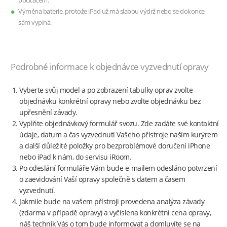
počítačem.
Výměna baterie, protože iPad už má slabou výdrž nebo se dokonce
sám vypíná.
Podrobné informace k objednávce vyzvednutí opravy
Vyberte svůj model a po zobrazení tabulky oprav zvolte
objednávku konkrétní opravy nebo zvolte objednávku bez
upřesnění závady.
Vyplňte objednávkový formulář svozu. Zde zadáte své kontaktní
údaje, datum a čas vyzvednutí Vašeho přístroje naším kurýrem
a další důležité položky pro bezproblémové doručení iPhone
nebo iPad k nám, do servisu iRoom.
Po odeslání formuláře Vám bude e-mailem odesláno potvrzení
o zaevidování Vaší opravy společně s datem a časem
vyzvednutí.
Jakmile bude na vašem přístroji provedena analýza závady
(zdarma v případě opravy) a vyčíslena konkrétní cena opravy,
náš technik Vás o tom bude informovat a domluvíte se na