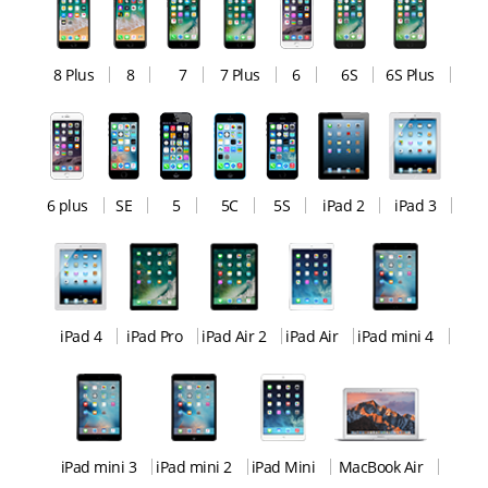
8 Plus
8
7
7 Plus
6
6S
6S Plus
6 plus
SE
5
5C
5S
iPad 2
iPad 3
iPad 4
iPad Pro
iPad Air 2
iPad Air
iPad mini 4
iPad mini 3
iPad mini 2
iPad Mini
MacBook Air