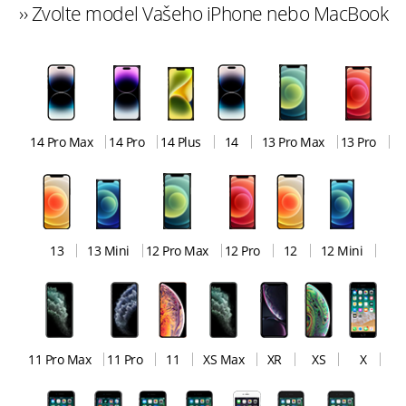
›› Zvolte model Vašeho iPhone nebo MacBook
14 Pro Max
14 Pro
14 Plus
14
13 Pro Max
13 Pro
13
13 Mini
12 Pro Max
12 Pro
12
12 Mini
11 Pro Max
11 Pro
11
XS Max
XR
XS
X