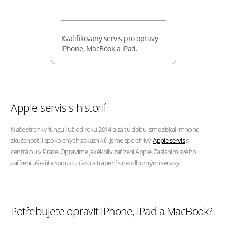
Kvalifikovaný servis pro opravy
iPhone, MacBook a iPad.
Apple servis s historií
Naše stránky fungují už od roku 2014 a za tu dobu jsme získali mnoho
zkušeností i spokojených zákazníků. Jsme spolehlivý
Apple servis
s
centrálou v Praze. Opravíme jakékoliv zařízení Apple. Zasláním svého
zařízení ušetříte spoustu času a trápení s neodbornými servisy.
Potřebujete opravit iPhone, iPad a MacBook?