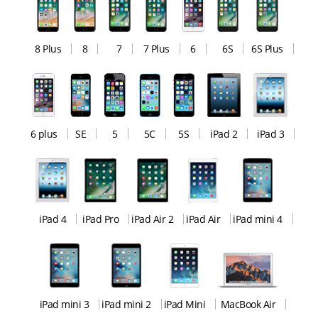
8 Plus
8
7
7 Plus
6
6S
6S Plus
6 plus
SE
5
5C
5S
iPad 2
iPad 3
iPad 4
iPad Pro
iPad Air 2
iPad Air
iPad mini 4
iPad mini 3
iPad mini 2
iPad Mini
MacBook Air