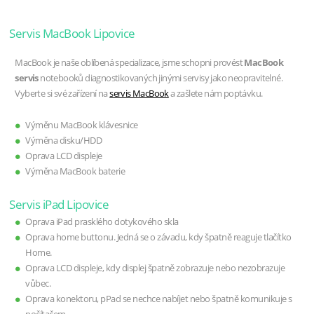
Servis MacBook Lipovice
MacBook je naše oblíbená specializace, jsme schopni provést
MacBook
servis
notebooků diagnostikovaných jinými servisy jako neopravitelné.
Vyberte si své zařízení na
servis MacBook
a zašlete nám poptávku.
Výměnu MacBook klávesnice
Výměna disku/HDD
Oprava LCD displeje
Výměna MacBook baterie
Servis iPad Lipovice
Oprava iPad prasklého dotykového skla
Oprava home buttonu. Jedná se o závadu, kdy špatně reaguje tlačítko
Home.
Oprava LCD displeje, kdy displej špatně zobrazuje nebo nezobrazuje
vůbec.
Oprava konektoru, pPad se nechce nabíjet nebo špatně komunikuje s