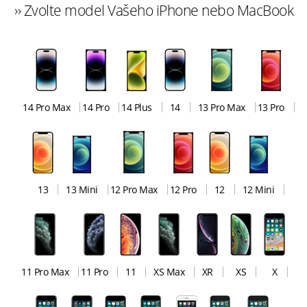
›› Zvolte model Vašeho iPhone nebo MacBook
14 Pro Max
14 Pro
14 Plus
14
13 Pro Max
13 Pro
13
13 Mini
12 Pro Max
12 Pro
12
12 Mini
11 Pro Max
11 Pro
11
XS Max
XR
XS
X