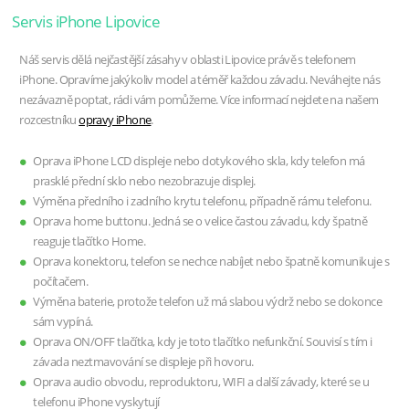
Servis iPhone Lipovice
Náš servis dělá nejčastější zásahy v oblasti Lipovice právě s telefonem
iPhone. Opravíme jakýkoliv model a téměř každou závadu. Neváhejte nás
nezávazně poptat, rádi vám pomůžeme. Více informací nejdete na našem
rozcestníku
opravy iPhone
.
Oprava iPhone LCD displeje nebo dotykového skla, kdy telefon má
prasklé přední sklo nebo nezobrazuje displej.
Výměna předního i zadního krytu telefonu, případně rámu telefonu.
Oprava home buttonu. Jedná se o velice častou závadu, kdy špatně
reaguje tlačítko Home.
Oprava konektoru, telefon se nechce nabíjet nebo špatně komunikuje s
počítačem.
Výměna baterie, protože telefon už má slabou výdrž nebo se dokonce
sám vypíná.
Oprava ON/OFF tlačítka, kdy je toto tlačítko nefunkční. Souvisí s tím i
závada neztmavování se displeje při hovoru.
Oprava audio obvodu, reproduktoru, WIFI a další závady, které se u
telefonu iPhone vyskytují