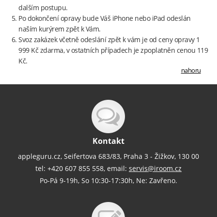
dalším postupu.
Po dokončení opravy bude Váš iPhone nebo iPad odeslán
naším kurýrem zpět k Vám.
Svoz zakázek včetně odeslání zpět k vám je od ceny opravy 1
999 Kč zdarma, v ostatních případech je zpoplatněn cenou 119
Kč.
nahoru
Kontakt
appleguru.cz, Seifertova 683/83, Praha 3 - Žižkov, 130 00
tel: +420 607 855 558, email:
servis@iroom.cz
Po-Pá 9-19h, So 10:30-17:30h, Ne: Zavřeno.