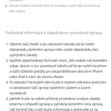
počítačem.
Výměna baterie, protože iPad už má slabou výdrž nebo se dokonce
sám vypíná.
Podrobné informace k objednávce vyzvednutí opravy
Vyberte svůj model a po zobrazení tabulky oprav zvolte
objednávku konkrétní opravy nebo zvolte objednávku bez
upřesnění závady.
Vyplňte objednávkový formulář svozu. Zde zadáte své kontaktní
údaje, datum a čas vyzvednutí Vašeho přístroje naším kurýrem
a další důležité položky pro bezproblémové doručení iPhone
nebo iPad k nám, do servisu iRoom.
Po odeslání formuláře Vám bude e-mailem odesláno potvrzení
o zaevidování Vaší opravy společně s datem a časem
vyzvednutí.
Jakmile bude na vašem přístroji provedena analýza závady
(zdarma v případě opravy) a vyčíslena konkrétní cena opravy,
náš technik Vás o tom bude informovat a domluvíte se na