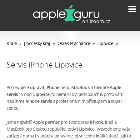
Kraje
»
Jihočeský kraj
»
Okres Prachatice
»
Lipovice
»
Servis iPhone Lipovice
Potřebujete
opravit iPhone
nebo
MacBook
a hledáte
Apple
servis
? V obci
Lipovice
, to nemusí být jednoduché, proto vám
nabízíme
iPhone servis
s profesionálním přístupem a super
cenou.
Jsme největší Apple partner pro svoz oprav iPhone, iPad a
MacBook pro Českou republiku tedy i Lipovice. Vyzvedneme vaše
zařízení doma i v práci a opravíme jej ve velmi krátké době. Jak to