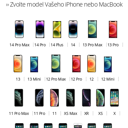
›› Zvolte model Vašeho iPhone nebo MacBook
14 Pro Max
14 Pro
14 Plus
14
13 Pro Max
13 Pro
13
13 Mini
12 Pro Max
12 Pro
12
12 Mini
11 Pro Max
11 Pro
11
XS Max
XR
XS
X