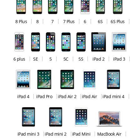
8 Plus
8
7
7 Plus
6
6S
6S Plus
6 plus
SE
5
5C
5S
iPad 2
iPad 3
iPad 4
iPad Pro
iPad Air 2
iPad Air
iPad mini 4
iPad mini 3
iPad mini 2
iPad Mini
MacBook Air