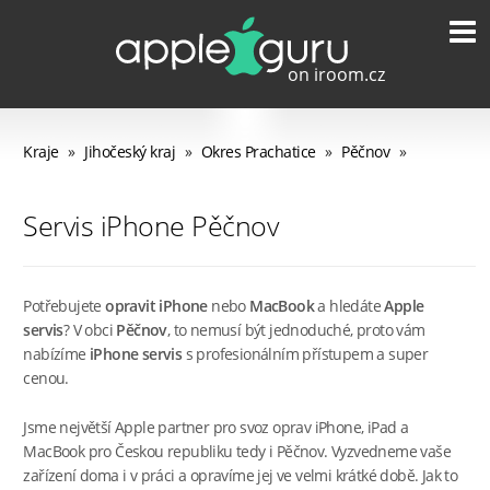
Kraje
»
Jihočeský kraj
»
Okres Prachatice
»
Pěčnov
»
Servis iPhone Pěčnov
Potřebujete
opravit iPhone
nebo
MacBook
a hledáte
Apple
servis
? V obci
Pěčnov
, to nemusí být jednoduché, proto vám
nabízíme
iPhone servis
s profesionálním přístupem a super
cenou.
Jsme největší Apple partner pro svoz oprav iPhone, iPad a
MacBook pro Českou republiku tedy i Pěčnov. Vyzvedneme vaše
zařízení doma i v práci a opravíme jej ve velmi krátké době. Jak to