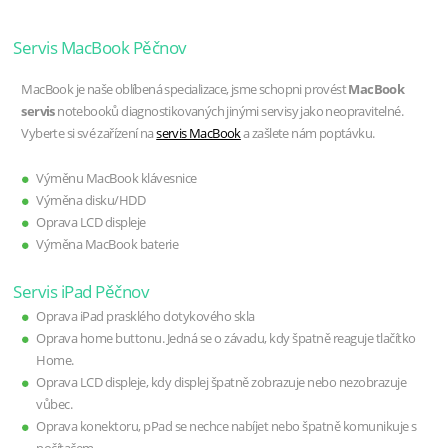
Servis MacBook Pěčnov
MacBook je naše oblíbená specializace, jsme schopni provést
MacBook
servis
notebooků diagnostikovaných jinými servisy jako neopravitelné.
Vyberte si své zařízení na
servis MacBook
a zašlete nám poptávku.
Výměnu MacBook klávesnice
Výměna disku/HDD
Oprava LCD displeje
Výměna MacBook baterie
Servis iPad Pěčnov
Oprava iPad prasklého dotykového skla
Oprava home buttonu. Jedná se o závadu, kdy špatně reaguje tlačítko
Home.
Oprava LCD displeje, kdy displej špatně zobrazuje nebo nezobrazuje
vůbec.
Oprava konektoru, pPad se nechce nabíjet nebo špatně komunikuje s