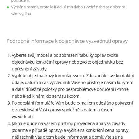
počítačem.
Výměna baterie, protože iPad už má slabou výdrž nebo se dokonce
sám vypíná.
Podrobné informace k objednávce vyzvednutí opravy
Vyberte svůj model a po zobrazení tabulky oprav zvolte
objednávku konkrétní opravy nebo zvolte objednávku bez
upřesnění závady.
Vyplňte objednávkový formulář svozu. Zde zadáte své kontaktní
údaje, datum a čas vyzvednutí Vašeho přístroje naším kurýrem
a další důležité položky pro bezproblémové doručení iPhone
nebo iPad k nám, do servisu iRoom.
Po odeslání formuláře Vám bude e-mailem odesláno potvrzení
o zaevidování Vaší opravy společně s datem a časem
vyzvednutí.
Jakmile bude na vašem přístroji provedena analýza závady
(zdarma v případě opravy) a vyčíslena konkrétní cena opravy,
náš technik Vás o tom bude informovat a domluvíte se na