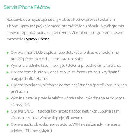
Servis iPhone Pěčnov
Náš servis dělá nejčastější zásahy v oblasti Pěčnov právě s telefonem
iPhone. Opravíme jakýkoliv model a téměř každou závadu. Neváhejte nás
nezávazně poptat, rádi vám pomůžeme. Více informací nejdete na našem
rozcestníku
opravy iPhone
.
Oprava iPhone LCD displeje nebo dotykového skla, kdy telefon má
prasklé přední sklo nebo nezobrazuje displej.
Výměna předního i zadního krytu telefonu, případně rámu telefonu.
Oprava home buttonu. Jedná se o velice častou závadu, kdy špatně
reaguje tlačítko Home.
Oprava konektoru, telefon se nechce nabíjet nebo špatně komunikuje s
počítačem.
Výměna baterie, protože telefon už má slabou výdrž nebo se dokonce
sám vypíná.
Oprava ON/OFF tlačítka, kdy je toto tlačítko nefunkční. Souvisí s tím i
závada neztmavování se displeje při hovoru.
Oprava audio obvodu, reproduktoru, WIFI a další závady, které se u
telefonu iPhone vyskytují