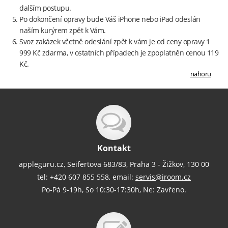
dalším postupu.
Po dokončení opravy bude Váš iPhone nebo iPad odeslán
naším kurýrem zpět k Vám.
Svoz zakázek včetně odeslání zpět k vám je od ceny opravy 1
999 Kč zdarma, v ostatních případech je zpoplatněn cenou 119
Kč.
nahoru
Kontakt
appleguru.cz, Seifertova 683/83, Praha 3 - Žižkov, 130 00
tel: +420 607 855 558, email:
servis@iroom.cz
Po-Pá 9-19h, So 10:30-17:30h, Ne: Zavřeno.