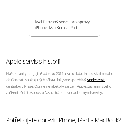
Kvalifikovaný servis pro opravy
iPhone, MacBook a iPad.
Apple servis s historií
Naše stránky fungují už od roku 2014 a za tu dobu jsme získali mnoho
zkušeností i spokojených zákazníků. Jsme spolehlivý
Apple servis
s
centrálou v Praze. Opravíme jakékoliv zařízení Apple. Zasláním svého
zařízení ušetříte spoustu času a trápení s neodbornými servisy.
Potřebujete opravit iPhone, iPad a MacBook?