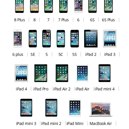
8 Plus
8
7
7 Plus
6
6S
6S Plus
6 plus
SE
5
5C
5S
iPad 2
iPad 3
iPad 4
iPad Pro
iPad Air 2
iPad Air
iPad mini 4
iPad mini 3
iPad mini 2
iPad Mini
MacBook Air