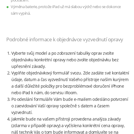
počítačem.
Výměna baterie, protože iPad už má slabou výdrž nebo se dokonce
sám vypíná.
Podrobné informace k objednávce vyzvednutí opravy
Vyberte svůj model a po zobrazení tabulky oprav zvolte
objednávku konkrétní opravy nebo zvolte objednávku bez
upřesnění závady.
Vyplňte objednávkový formulář svozu. Zde zadáte své kontaktní
údaje, datum a čas vyzvednutí Vašeho přístroje naším kurýrem
a další důležité položky pro bezproblémové doručení iPhone
nebo iPad k nám, do servisu iRoom.
Po odeslání formuláře Vám bude e-mailem odesláno potvrzení
o zaevidování Vaší opravy společně s datem a časem
vyzvednutí.
Jakmile bude na vašem přístroji provedena analýza závady
(zdarma v případě opravy) a vyčíslena konkrétní cena opravy,
náš technik Vás o tom bude informovat a domluvíte se na