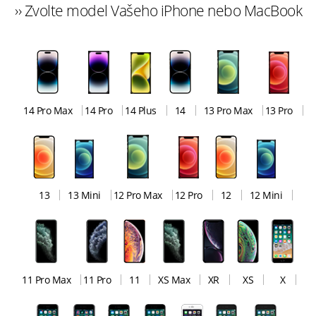
›› Zvolte model Vašeho iPhone nebo MacBook
14 Pro Max
14 Pro
14 Plus
14
13 Pro Max
13 Pro
13
13 Mini
12 Pro Max
12 Pro
12
12 Mini
11 Pro Max
11 Pro
11
XS Max
XR
XS
X