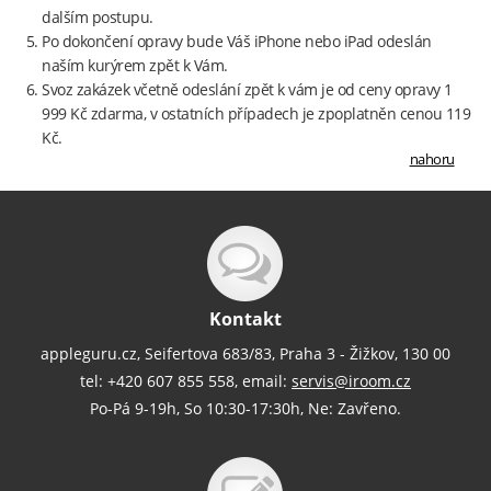
dalším postupu.
Po dokončení opravy bude Váš iPhone nebo iPad odeslán
naším kurýrem zpět k Vám.
Svoz zakázek včetně odeslání zpět k vám je od ceny opravy 1
999 Kč zdarma, v ostatních případech je zpoplatněn cenou 119
Kč.
nahoru
Kontakt
appleguru.cz, Seifertova 683/83, Praha 3 - Žižkov, 130 00
tel: +420 607 855 558, email:
servis@iroom.cz
Po-Pá 9-19h, So 10:30-17:30h, Ne: Zavřeno.