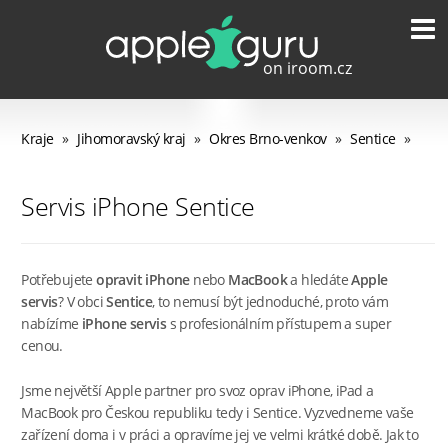
Kraje
»
Jihomoravský kraj
»
Okres Brno-venkov
»
Sentice
»
Servis iPhone Sentice
Potřebujete
opravit iPhone
nebo
MacBook
a hledáte
Apple
servis
? V obci
Sentice
, to nemusí být jednoduché, proto vám
nabízíme
iPhone servis
s profesionálním přístupem a super
cenou.
Jsme největší Apple partner pro svoz oprav iPhone, iPad a
MacBook pro Českou republiku tedy i Sentice. Vyzvedneme vaše
zařízení doma i v práci a opravíme jej ve velmi krátké době. Jak to