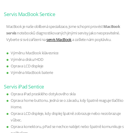
Servis MacBook Sentice
MacBook je naše oblíbená specializace, jsme schopni provést
MacBook
servis
notebooků diagnostikovaných jinými servisy jako neopravitelné.
Vyberte si své zařízení na
servis MacBook
a zašlete nám poptávku.
Výměnu MacBook klávesnice
Výměna disku/HDD
Oprava LCD displeje
Výměna MacBook baterie
Servis iPad Sentice
Oprava iPad prasklého dotykového skla
Oprava home buttonu. Jedná se o závadu, kdy špatně reaguje tlačítko
Home.
Oprava LCD displeje, kdy displej špatně zobrazuje nebo nezobrazuje
vůbec.
Oprava konektoru, pPad se nechce nabíjet nebo špatně komunikuje s