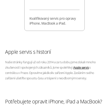
Kvalifikovaný servis pro opravy
iPhone, MacBook a iPad.
Apple servis s historií
Naše stránky fungují už od roku 2014 a za tu dobu jsme získali mnoho
zkušeností i spokojených zákazníků. Jsme spolehlivý
Apple servis
s
centrálou v Praze. Opravíme jakékoliv zařízení Apple. Zasláním svého
zařízení ušetříte spoustu času a trápení s neodbornými servisy.
Potřebujete opravit iPhone, iPad a MacBook?