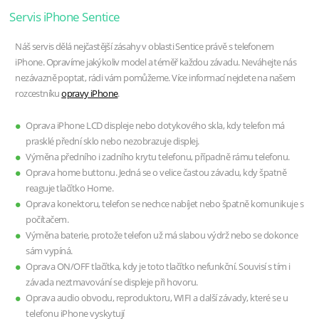
Servis iPhone Sentice
Náš servis dělá nejčastější zásahy v oblasti Sentice právě s telefonem
iPhone. Opravíme jakýkoliv model a téměř každou závadu. Neváhejte nás
nezávazně poptat, rádi vám pomůžeme. Více informací nejdete na našem
rozcestníku
opravy iPhone
.
Oprava iPhone LCD displeje nebo dotykového skla, kdy telefon má
prasklé přední sklo nebo nezobrazuje displej.
Výměna předního i zadního krytu telefonu, případně rámu telefonu.
Oprava home buttonu. Jedná se o velice častou závadu, kdy špatně
reaguje tlačítko Home.
Oprava konektoru, telefon se nechce nabíjet nebo špatně komunikuje s
počítačem.
Výměna baterie, protože telefon už má slabou výdrž nebo se dokonce
sám vypíná.
Oprava ON/OFF tlačítka, kdy je toto tlačítko nefunkční. Souvisí s tím i
závada neztmavování se displeje při hovoru.
Oprava audio obvodu, reproduktoru, WIFI a další závady, které se u
telefonu iPhone vyskytují