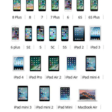
8 Plus
8
7
7 Plus
6
6S
6S Plus
6 plus
SE
5
5C
5S
iPad 2
iPad 3
iPad 4
iPad Pro
iPad Air 2
iPad Air
iPad mini 4
iPad mini 3
iPad mini 2
iPad Mini
MacBook Air