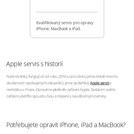
Kvalifikovaný servis pro opravy
iPhone, MacBook a iPad.
Apple servis s historií
Naše stránky fungují už od roku 2014 a za tu dobu jsme získali mnoho
zkušeností i spokojených zákazníků. Jsme spolehlivý
Apple servis
s
centrálou v Praze. Opravíme jakékoliv zařízení Apple. Zasláním svého
zařízení ušetříte spoustu času a trápení s neodbornými servisy.
Potřebujete opravit iPhone, iPad a MacBook?