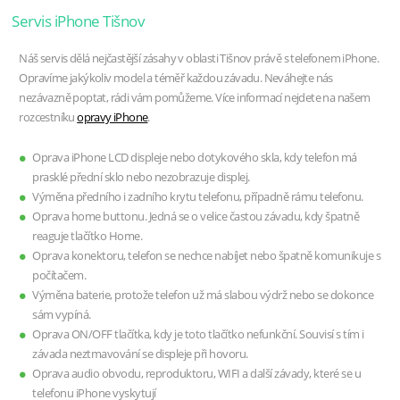
Servis iPhone Tišnov
Náš servis dělá nejčastější zásahy v oblasti Tišnov právě s telefonem iPhone.
Opravíme jakýkoliv model a téměř každou závadu. Neváhejte nás
nezávazně poptat, rádi vám pomůžeme. Více informací nejdete na našem
rozcestníku
opravy iPhone
.
Oprava iPhone LCD displeje nebo dotykového skla, kdy telefon má
prasklé přední sklo nebo nezobrazuje displej.
Výměna předního i zadního krytu telefonu, případně rámu telefonu.
Oprava home buttonu. Jedná se o velice častou závadu, kdy špatně
reaguje tlačítko Home.
Oprava konektoru, telefon se nechce nabíjet nebo špatně komunikuje s
počítačem.
Výměna baterie, protože telefon už má slabou výdrž nebo se dokonce
sám vypíná.
Oprava ON/OFF tlačítka, kdy je toto tlačítko nefunkční. Souvisí s tím i
závada neztmavování se displeje při hovoru.
Oprava audio obvodu, reproduktoru, WIFI a další závady, které se u
telefonu iPhone vyskytují