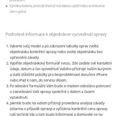
počítačem.
Výměna baterie, protože iPad už má slabou výdrž nebo se dokonce
sám vypíná.
Podrobné informace k objednávce vyzvednutí opravy
Vyberte svůj model a po zobrazení tabulky oprav zvolte
objednávku konkrétní opravy nebo zvolte objednávku bez
upřesnění závady.
Vyplňte objednávkový formulář svozu. Zde zadáte své kontaktní
údaje, datum a čas vyzvednutí Vašeho přístroje naším kurýrem
a další důležité položky pro bezproblémové doručení iPhone
nebo iPad k nám, do servisu iRoom.
Po odeslání formuláře Vám bude e-mailem odesláno potvrzení
o zaevidování Vaší opravy společně s datem a časem
vyzvednutí.
Jakmile bude na vašem přístroji provedena analýza závady
(zdarma v případě opravy) a vyčíslena konkrétní cena opravy,
náš technik Vás o tom bude informovat a domluvíte se na