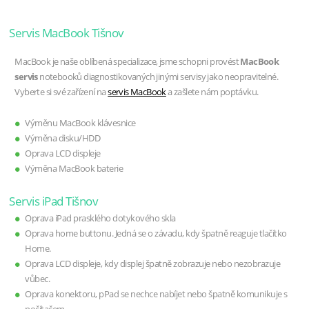
Servis MacBook Tišnov
MacBook je naše oblíbená specializace, jsme schopni provést
MacBook
servis
notebooků diagnostikovaných jinými servisy jako neopravitelné.
Vyberte si své zařízení na
servis MacBook
a zašlete nám poptávku.
Výměnu MacBook klávesnice
Výměna disku/HDD
Oprava LCD displeje
Výměna MacBook baterie
Servis iPad Tišnov
Oprava iPad prasklého dotykového skla
Oprava home buttonu. Jedná se o závadu, kdy špatně reaguje tlačítko
Home.
Oprava LCD displeje, kdy displej špatně zobrazuje nebo nezobrazuje
vůbec.
Oprava konektoru, pPad se nechce nabíjet nebo špatně komunikuje s