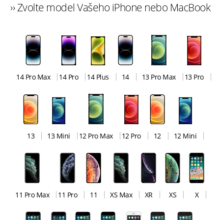
›› Zvolte model Vašeho iPhone nebo MacBook
14 Pro Max
14 Pro
14 Plus
14
13 Pro Max
13 Pro
13
13 Mini
12 Pro Max
12 Pro
12
12 Mini
11 Pro Max
11 Pro
11
XS Max
XR
XS
X