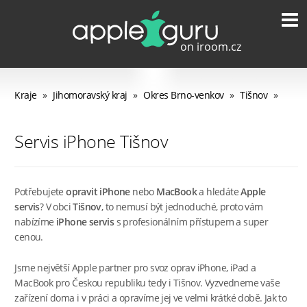
Kraje
»
Jihomoravský kraj
»
Okres Brno-venkov
»
Tišnov
»
Servis iPhone Tišnov
Potřebujete
opravit iPhone
nebo
MacBook
a hledáte
Apple
servis
? V obci
Tišnov
, to nemusí být jednoduché, proto vám
nabízíme
iPhone servis
s profesionálním přístupem a super
cenou.
Jsme největší Apple partner pro svoz oprav iPhone, iPad a
MacBook pro Českou republiku tedy i Tišnov. Vyzvedneme vaše
zařízení doma i v práci a opravíme jej ve velmi krátké době. Jak to