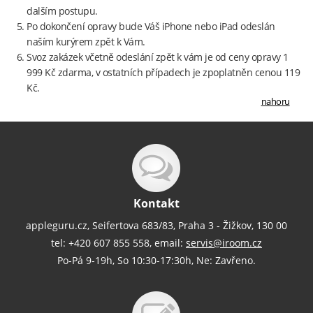
dalším postupu.
Po dokončení opravy bude Váš iPhone nebo iPad odeslán
naším kurýrem zpět k Vám.
Svoz zakázek včetně odeslání zpět k vám je od ceny opravy 1
999 Kč zdarma, v ostatních případech je zpoplatněn cenou 119
Kč.
nahoru
Kontakt
appleguru.cz, Seifertova 683/83, Praha 3 - Žižkov, 130 00
tel: +420 607 855 558, email:
servis@iroom.cz
Po-Pá 9-19h, So 10:30-17:30h, Ne: Zavřeno.