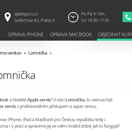
appleguru.cz
Po-Pá 9-19h,
Seifertova 83, Praha 3
So 10:30-17:30
OPRAVA IPHONE
OPRAVA MACBOOK
OBJEDNAT KUR
rno-venkov
»
Lomnička
»
Lomnička
Book
a hledáte
Apple servis
? V obci
Lomnička
, to nemusí být
e servis
s profesionálním přístupem a super cenou.
prav iPhone, iPad a MacBook pro Českou republiku tedy i
a i v práci a opravíme jej ve velmi krátké době. Jak to funguje?