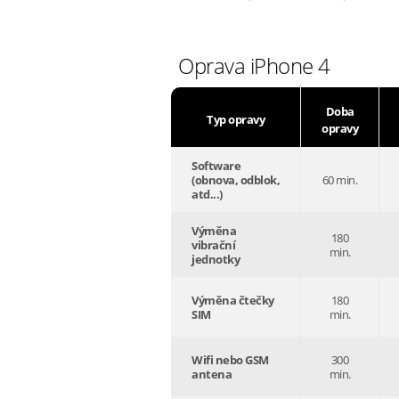
Oprava iPhone 4
Doba
Typ opravy
opravy
Software
(obnova, odblok,
60 min.
atd...)
Výměna
180
vibrační
min.
jednotky
Výměna čtečky
180
SIM
min.
Wifi nebo GSM
300
antena
min.