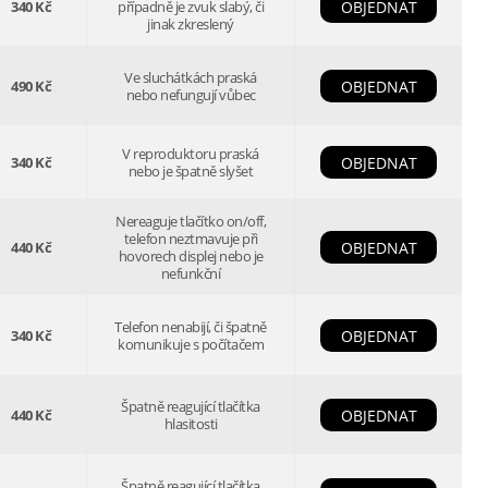
340 Kč
případně je zvuk slabý, či
OBJEDNAT
jinak zkreslený
Ve sluchátkách praská
490 Kč
OBJEDNAT
nebo nefungují vůbec
V reproduktoru praská
340 Kč
OBJEDNAT
nebo je špatně slyšet
Nereaguje tlačítko on/off,
telefon neztmavuje při
440 Kč
OBJEDNAT
hovorech displej nebo je
nefunkční
Telefon nenabijí, či špatně
340 Kč
OBJEDNAT
komunikuje s počítačem
Špatně reagující tlačítka
440 Kč
OBJEDNAT
hlasitosti
Špatně reagující tlačítka