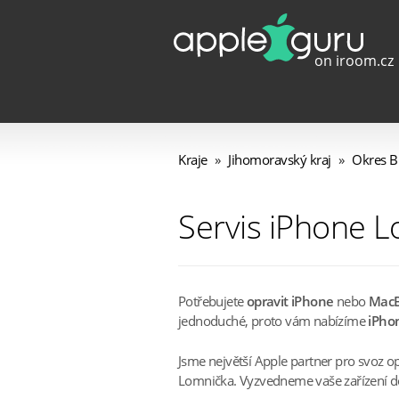
Kraje
»
Jihomoravský kraj
»
Okres B
Servis iPhone 
Potřebujete
opravit iPhone
nebo
Mac
jednoduché, proto vám nabízíme
iPhon
Jsme největší Apple partner pro svoz o
Lomnička. Vyzvedneme vaše zařízení dom