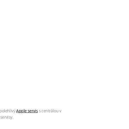
polehlivý
Apple servis
s centrálou v
servisy.