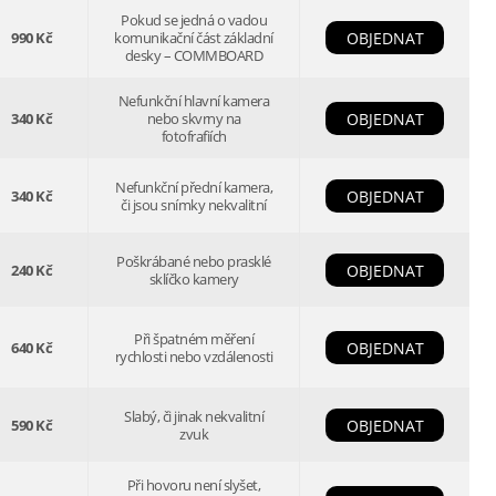
Pokud se jedná o vadou
990 Kč
komunikační část základní
OBJEDNAT
desky – COMMBOARD
Nefunkční hlavní kamera
340 Kč
nebo skvrny na
OBJEDNAT
fotofrafiích
Nefunkční přední kamera,
340 Kč
OBJEDNAT
či jsou snímky nekvalitní
Poškrábané nebo prasklé
240 Kč
OBJEDNAT
sklíčko kamery
Při špatném měření
640 Kč
OBJEDNAT
rychlosti nebo vzdálenosti
Slabý, či jinak nekvalitní
590 Kč
OBJEDNAT
zvuk
Při hovoru není slyšet,