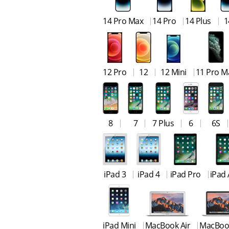
14 Pro Max
14 Pro
14 Plus
1
12 Pro
12
12 Mini
11 Pro M
8
7
7 Plus
6
6S
iPad 3
iPad 4
iPad Pro
iPad 
iPad Mini
MacBook Air
MacBoo