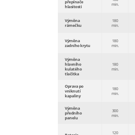
přepínače
min.
hlasitosti
Výměna
180
rámečku
min.
Výměna
180
zadního krytu
min.
Výměna
hlavního
180
kulatého
min.
tlačítka
Oprava po
180
vniknutí
min.
kapaliny
Výměna
300
předního
min.
panelu
120