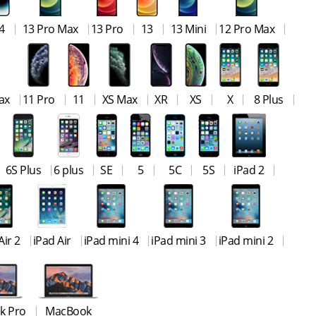
4
13 Pro Max
13 Pro
13
13 Mini
12 Pro Max
ax
11 Pro
11
XS Max
XR
XS
X
8 Plus
6S Plus
6 plus
SE
5
5C
5S
iPad 2
Air 2
iPad Air
iPad mini 4
iPad mini 3
iPad mini 2
k Pro
MacBook