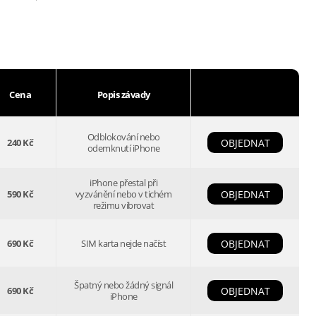
Cena
Popis závady
Odblokování nebo
240 Kč
OBJEDNAT
odemknutí iPhone
iPhone přestal při
590 Kč
vyzvánění nebo v tichém
OBJEDNAT
režimu vibrovat
690 Kč
SIM karta nejde načíst
OBJEDNAT
Špatný nebo žádný signál
690 Kč
OBJEDNAT
iPhone