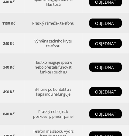
440 Kč
OBJEDNAT
hlasitosti
1190 Kč
Prasklý rámeček telefonu
OBJEDNAT
Výměna zadního krytu
240 Kč
OBJEDNAT
telefonu
Tlačítko reaguje špatně
340 Kč
nebo přestala funovat
OBJEDNAT
funkce Touch ID
iPhone po kontaktu s
490 Kč
OBJEDNAT
kapalinou nefunguje
Prasklý nebo jinak
840 Kč
OBJEDNAT
poškozený přední panel
Telefon má slabou výdrž