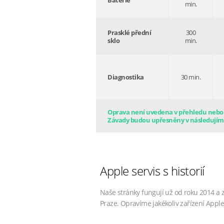
Baterie
min.
Prasklé přední
300
sklo
min.
Diagnostika
30 min.
Oprava není uvedena v přehledu nebo s
Závady budou upřesněny v následujím
Apple servis s historií
Naše stránky fungují už od roku 2014 a 
Praze. Opravíme jakékoliv zařízení Apple