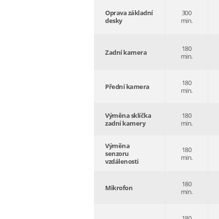
Oprava základní
300
desky
min.
180
Zadní kamera
min.
180
Přední kamera
min.
Výměna sklíčka
180
zadní kamery
min.
Výměna
180
senzoru
min.
vzdálenosti
180
Mikrofon
min.
180