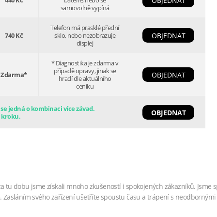
440 Kč
baterie, nebo se
OBJEDNAT
samovolně vypíná
Telefon má prasklé přední
740 Kč
sklo, nebo nezobrazuje
OBJEDNAT
displej
* Diagnostika je zdarma v
případě opravy, jinak se
Zdarma*
OBJEDNAT
hradí dle aktuálního
ceníku
e jedná o kombinaci více závad.
OBJEDNAT
 kroku.
za tu dobu jsme získali mnoho zkušeností i spokojených zákazníků. Jsme s
. Zasláním svého zařízení ušetříte spoustu času a trápení s neodbornými 