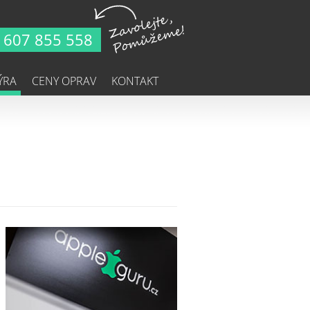
607 855 558
ÝRA
CENY OPRAV
KONTAKT