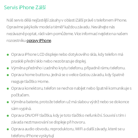
Servis iPhone Zálší
Náš servis dělá nejčastější zásahy v oblasti Zálší právě s telefonem iPhone.
Opravíme jakýkoliv model a téměř každou závadu. Neváhejte nás
nezávazně poptat, rádi vám pomůžeme. Více informací nejdete na našem
rozcestníku
opravy iPhone
.
Oprava iPhone LCD displeje nebo dotykového skla, kdy telefon má
prasklé přední sklo nebo nezobrazuje displej.
Výměna předního i zadního krytu telefonu, případně rámu telefonu.
Oprava home buttonu. Jedná se o velice častou závadu, kdy špatně
reaguje tlačítko Home.
Oprava konektoru, telefon se nechce nabíjet nebo špatně komunikuje s
počítačem.
Výměna baterie, protože telefon už má slabou výdrž nebo se dokonce
sám vypíná.
Oprava ON/OFF tlačítka, kdy je toto tlačítko nefunkční. Souvisí s tím i
závada neztmavování se displeje při hovoru.
Oprava audio obvodu, reproduktoru, WIFI a další závady, které se u
telefonu iPhone vyskytují