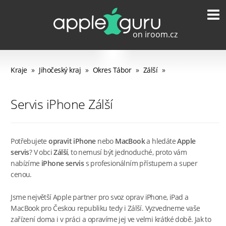
Kraje
»
Jihočeský kraj
»
Okres Tábor
»
Zálší
»
Servis iPhone Zálší
Potřebujete
opravit iPhone
nebo
MacBook
a hledáte
Apple
servis
? V obci
Zálší
, to nemusí být jednoduché, proto vám
nabízíme
iPhone servis
s profesionálním přístupem a super
cenou.
Jsme největší Apple partner pro svoz oprav iPhone, iPad a
MacBook pro Českou republiku tedy i Zálší. Vyzvedneme vaše
zařízení doma i v práci a opravíme jej ve velmi krátké době. Jak to