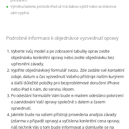
počítačem.
Výměna baterie, protože iPad už má slabou výdrž nebo se dokonce
sám vypíná.
Podrobné informace k objednávce vyzvednutí opravy
Vyberte svůj model a po zobrazení tabulky oprav zvolte
objednávku konkrétní opravy nebo zvolte objednávku bez
upřesnění závady.
Vyplňte objednávkový formulář svozu. Zde zadáte své kontaktní
údaje, datum a čas vyzvednutí Vašeho přístroje naším kurýrem
a další důležité položky pro bezproblémové doručení iPhone
nebo iPad k nám, do servisu iRoom.
Po odeslání formuláře Vám bude e-mailem odesláno potvrzení
o zaevidování Vaší opravy společně s datem a časem
vyzvednutí.
Jakmile bude na vašem přístroji provedena analýza závady
(zdarma v případě opravy) a vyčíslena konkrétní cena opravy,
náš technik Vás o tom bude informovat a domluvíte se na