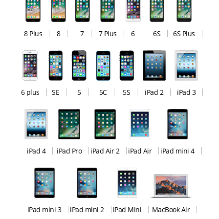
8 Plus
8
7
7 Plus
6
6S
6S Plus
6 plus
SE
5
5C
5S
iPad 2
iPad 3
iPad 4
iPad Pro
iPad Air 2
iPad Air
iPad mini 4
iPad mini 3
iPad mini 2
iPad Mini
MacBook Air