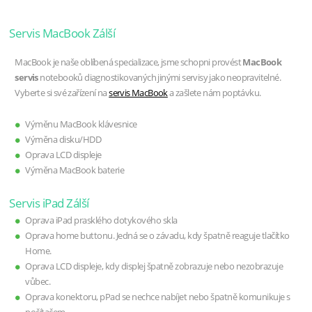
Servis MacBook Zálší
MacBook je naše oblíbená specializace, jsme schopni provést
MacBook
servis
notebooků diagnostikovaných jinými servisy jako neopravitelné.
Vyberte si své zařízení na
servis MacBook
a zašlete nám poptávku.
Výměnu MacBook klávesnice
Výměna disku/HDD
Oprava LCD displeje
Výměna MacBook baterie
Servis iPad Zálší
Oprava iPad prasklého dotykového skla
Oprava home buttonu. Jedná se o závadu, kdy špatně reaguje tlačítko
Home.
Oprava LCD displeje, kdy displej špatně zobrazuje nebo nezobrazuje
vůbec.
Oprava konektoru, pPad se nechce nabíjet nebo špatně komunikuje s