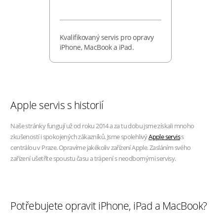
Kvalifikovaný servis pro opravy
iPhone, MacBook a iPad.
Apple servis s historií
Naše stránky fungují už od roku 2014 a za tu dobu jsme získali mnoho
zkušeností i spokojených zákazníků. Jsme spolehlivý
Apple servis
s
centrálou v Praze. Opravíme jakékoliv zařízení Apple. Zasláním svého
zařízení ušetříte spoustu času a trápení s neodbornými servisy.
Potřebujete opravit iPhone, iPad a MacBook?