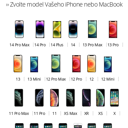
›› Zvolte model Vašeho iPhone nebo MacBook
14 Pro Max
14 Pro
14 Plus
14
13 Pro Max
13 Pro
13
13 Mini
12 Pro Max
12 Pro
12
12 Mini
11 Pro Max
11 Pro
11
XS Max
XR
XS
X