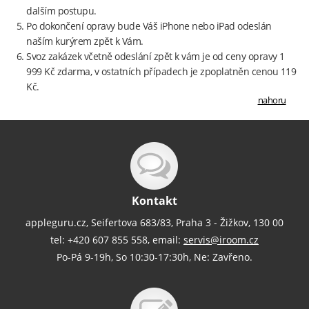
dalším postupu.
Po dokončení opravy bude Váš iPhone nebo iPad odeslán
naším kurýrem zpět k Vám.
Svoz zakázek včetně odeslání zpět k vám je od ceny opravy 1
999 Kč zdarma, v ostatních případech je zpoplatněn cenou 119
Kč.
nahoru
Kontakt
appleguru.cz, Seifertova 683/83, Praha 3 - Žižkov, 130 00
tel: +420 607 855 558, email:
servis@iroom.cz
Po-Pá 9-19h, So 10:30-17:30h, Ne: Zavřeno.