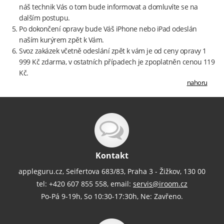
náš technik Vás o tom bude informovat a domluvíte se na
dalším postupu.
Po dokončení opravy bude Váš iPhone nebo iPad odeslán
naším kurýrem zpět k Vám.
Svoz zakázek včetně odeslání zpět k vám je od ceny opravy 1
999 Kč zdarma, v ostatních případech je zpoplatněn cenou 119
Kč.
nahoru
Kontakt
appleguru.cz, Seifertova 683/83, Praha 3 - Žižkov, 130 00
tel: +420 607 855 558, email:
servis@iroom.cz
Po-Pá 9-19h, So 10:30-17:30h, Ne: Zavřeno.