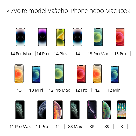
›› Zvolte model Vašeho iPhone nebo MacBook
14 Pro Max
14 Pro
14 Plus
14
13 Pro Max
13 Pro
13
13 Mini
12 Pro Max
12 Pro
12
12 Mini
11 Pro Max
11 Pro
11
XS Max
XR
XS
X