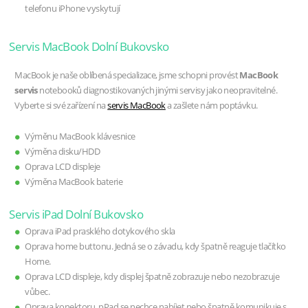
telefonu iPhone vyskytují
Servis MacBook Dolní Bukovsko
MacBook je naše oblíbená specializace, jsme schopni provést
MacBook
servis
notebooků diagnostikovaných jinými servisy jako neopravitelné.
Vyberte si své zařízení na
servis MacBook
a zašlete nám poptávku.
Výměnu MacBook klávesnice
Výměna disku/HDD
Oprava LCD displeje
Výměna MacBook baterie
Servis iPad Dolní Bukovsko
Oprava iPad prasklého dotykového skla
Oprava home buttonu. Jedná se o závadu, kdy špatně reaguje tlačítko
Home.
Oprava LCD displeje, kdy displej špatně zobrazuje nebo nezobrazuje
vůbec.
Oprava konektoru, pPad se nechce nabíjet nebo špatně komunikuje s