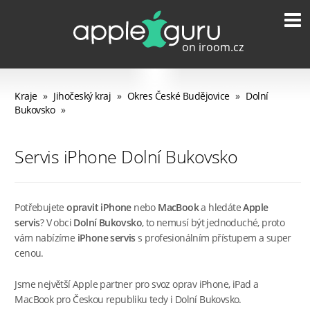
Kraje
»
Jihočeský kraj
»
Okres České Budějovice
»
Dolní
Bukovsko
»
Servis iPhone Dolní Bukovsko
Potřebujete
opravit iPhone
nebo
MacBook
a hledáte
Apple
servis
? V obci
Dolní Bukovsko
, to nemusí být jednoduché, proto
vám nabízíme
iPhone servis
s profesionálním přístupem a super
cenou.
Jsme největší Apple partner pro svoz oprav iPhone, iPad a
MacBook pro Českou republiku tedy i Dolní Bukovsko.