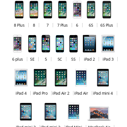
8 Plus
8
7
7 Plus
6
6S
6S Plus
6 plus
SE
5
5C
5S
iPad 2
iPad 3
iPad 4
iPad Pro
iPad Air 2
iPad Air
iPad mini 4