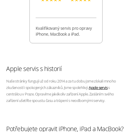
Kvalifikovaný servis pro opravy
iPhone, MacBook a iPad.
Apple servis s historií
Naše stránky fungují už od roku 2014 a za tu dobu jsme získali mnoho
zkušeností i spokojených zákazníků. Jsme spolehlivý
Apple servis
s
centrálou v Praze. Opravíme jakékoliv zařízení Apple. Zasláním svého
zařízení ušetříte spoustu času a trápení s neodbornými servisy.
Potřebujete opravit iPhone, iPad a MacBook?