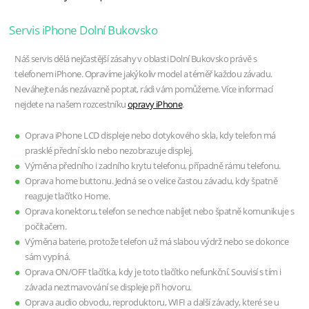
Servis iPhone Dolní Bukovsko
Náš servis dělá nejčastější zásahy v oblasti Dolní Bukovsko právě s
telefonem iPhone. Opravíme jakýkoliv model a téměř každou závadu.
Neváhejte nás nezávazně poptat, rádi vám pomůžeme. Více informací
nejdete na našem rozcestníku
opravy iPhone
.
Oprava iPhone LCD displeje nebo dotykového skla, kdy telefon má
prasklé přední sklo nebo nezobrazuje displej.
Výměna předního i zadního krytu telefonu, případně rámu telefonu.
Oprava home buttonu. Jedná se o velice častou závadu, kdy špatně
reaguje tlačítko Home.
Oprava konektoru, telefon se nechce nabíjet nebo špatně komunikuje s
počítačem.
Výměna baterie, protože telefon už má slabou výdrž nebo se dokonce
sám vypíná.
Oprava ON/OFF tlačítka, kdy je toto tlačítko nefunkční. Souvisí s tím i
závada neztmavování se displeje při hovoru.
Oprava audio obvodu, reproduktoru, WIFI a další závady, které se u