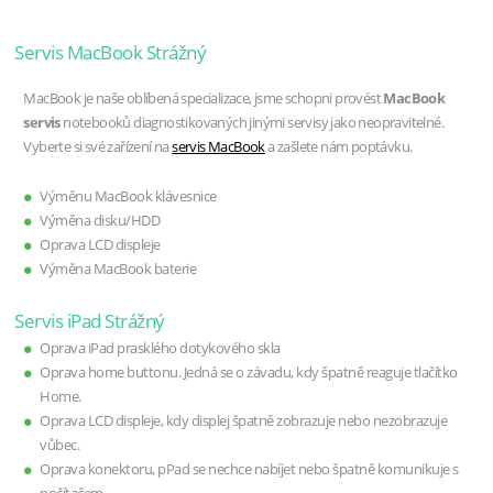
Servis MacBook Strážný
MacBook je naše oblíbená specializace, jsme schopni provést
MacBook
servis
notebooků diagnostikovaných jinými servisy jako neopravitelné.
Vyberte si své zařízení na
servis MacBook
a zašlete nám poptávku.
Výměnu MacBook klávesnice
Výměna disku/HDD
Oprava LCD displeje
Výměna MacBook baterie
Servis iPad Strážný
Oprava iPad prasklého dotykového skla
Oprava home buttonu. Jedná se o závadu, kdy špatně reaguje tlačítko
Home.
Oprava LCD displeje, kdy displej špatně zobrazuje nebo nezobrazuje
vůbec.
Oprava konektoru, pPad se nechce nabíjet nebo špatně komunikuje s