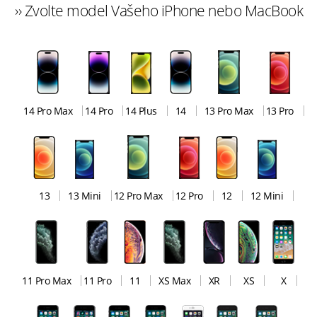
›› Zvolte model Vašeho iPhone nebo MacBook
14 Pro Max
14 Pro
14 Plus
14
13 Pro Max
13 Pro
13
13 Mini
12 Pro Max
12 Pro
12
12 Mini
11 Pro Max
11 Pro
11
XS Max
XR
XS
X