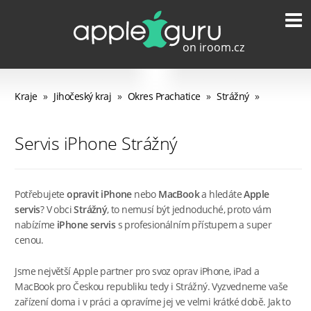
Kraje
»
Jihočeský kraj
»
Okres Prachatice
»
Strážný
»
Servis iPhone Strážný
Potřebujete
opravit iPhone
nebo
MacBook
a hledáte
Apple
servis
? V obci
Strážný
, to nemusí být jednoduché, proto vám
nabízíme
iPhone servis
s profesionálním přístupem a super
cenou.
Jsme největší Apple partner pro svoz oprav iPhone, iPad a
MacBook pro Českou republiku tedy i Strážný. Vyzvedneme vaše
zařízení doma i v práci a opravíme jej ve velmi krátké době. Jak to