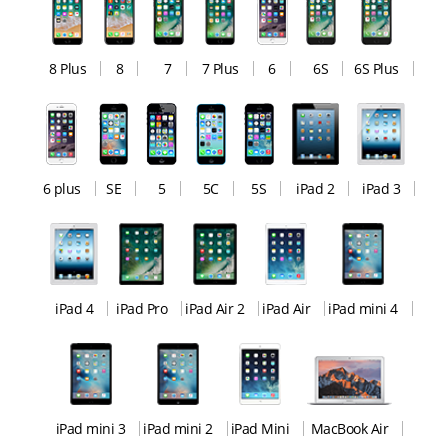
8 Plus
8
7
7 Plus
6
6S
6S Plus
6 plus
SE
5
5C
5S
iPad 2
iPad 3
iPad 4
iPad Pro
iPad Air 2
iPad Air
iPad mini 4
iPad mini 3
iPad mini 2
iPad Mini
MacBook Air