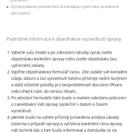
počítačem.
Výměna baterie, protože iPad už má slabou výdrž nebo se dokonce
sám vypíná.
Podrobné informace k objednávce vyzvednutí opravy
Vyberte svůj model a po zobrazení tabulky oprav zvolte
objednávku konkrétní opravy nebo zvolte objednávku bez
upřesnění závady.
Vyplňte objednávkový formulář svozu. Zde zadáte své kontaktní
údaje, datum a čas vyzvednutí Vašeho přístroje naším kurýrem
a další důležité položky pro bezproblémové doručení iPhone
nebo iPad k nám, do servisu iRoom.
Po odeslání formuláře Vám bude e-mailem odesláno potvrzení
o zaevidování Vaší opravy společně s datem a časem
vyzvednutí.
Jakmile bude na vašem přístroji provedena analýza závady
(zdarma v případě opravy) a vyčíslena konkrétní cena opravy,
náš technik Vás o tom bude informovat a domluvíte se na