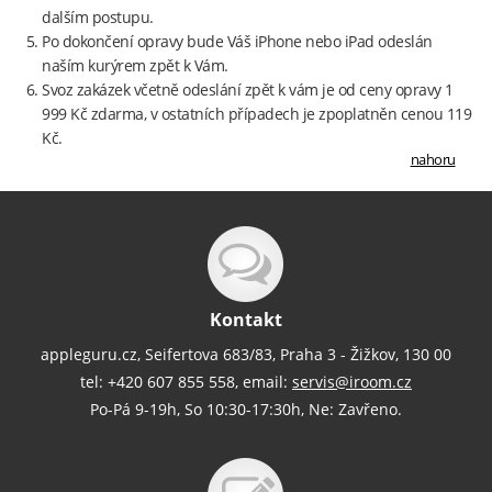
dalším postupu.
Po dokončení opravy bude Váš iPhone nebo iPad odeslán
naším kurýrem zpět k Vám.
Svoz zakázek včetně odeslání zpět k vám je od ceny opravy 1
999 Kč zdarma, v ostatních případech je zpoplatněn cenou 119
Kč.
nahoru
Kontakt
appleguru.cz, Seifertova 683/83, Praha 3 - Žižkov, 130 00
tel: +420 607 855 558, email:
servis@iroom.cz
Po-Pá 9-19h, So 10:30-17:30h, Ne: Zavřeno.