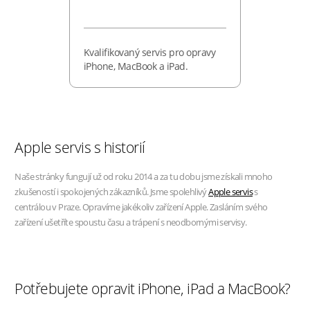
Kvalifikovaný servis pro opravy
iPhone, MacBook a iPad.
Apple servis s historií
Naše stránky fungují už od roku 2014 a za tu dobu jsme získali mnoho
zkušeností i spokojených zákazníků. Jsme spolehlivý
Apple servis
s
centrálou v Praze. Opravíme jakékoliv zařízení Apple. Zasláním svého
zařízení ušetříte spoustu času a trápení s neodbornými servisy.
Potřebujete opravit iPhone, iPad a MacBook?