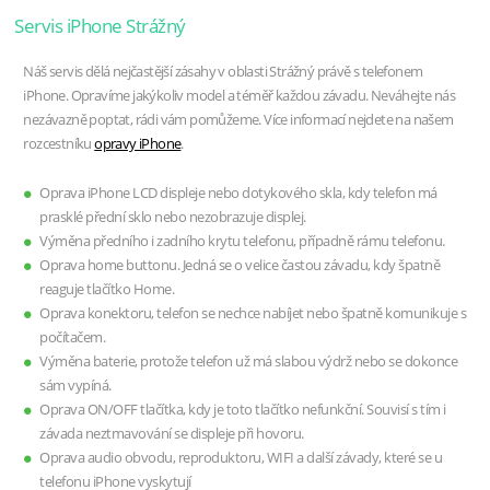
Servis iPhone Strážný
Náš servis dělá nejčastější zásahy v oblasti Strážný právě s telefonem
iPhone. Opravíme jakýkoliv model a téměř každou závadu. Neváhejte nás
nezávazně poptat, rádi vám pomůžeme. Více informací nejdete na našem
rozcestníku
opravy iPhone
.
Oprava iPhone LCD displeje nebo dotykového skla, kdy telefon má
prasklé přední sklo nebo nezobrazuje displej.
Výměna předního i zadního krytu telefonu, případně rámu telefonu.
Oprava home buttonu. Jedná se o velice častou závadu, kdy špatně
reaguje tlačítko Home.
Oprava konektoru, telefon se nechce nabíjet nebo špatně komunikuje s
počítačem.
Výměna baterie, protože telefon už má slabou výdrž nebo se dokonce
sám vypíná.
Oprava ON/OFF tlačítka, kdy je toto tlačítko nefunkční. Souvisí s tím i
závada neztmavování se displeje při hovoru.
Oprava audio obvodu, reproduktoru, WIFI a další závady, které se u
telefonu iPhone vyskytují