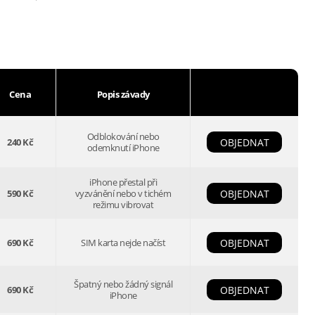
Cena
Popis závady
Odblokování nebo
240 Kč
OBJEDNAT
odemknutí iPhone
iPhone přestal při
590 Kč
vyzvánění nebo v tichém
OBJEDNAT
režimu vibrovat
690 Kč
SIM karta nejde načíst
OBJEDNAT
Špatný nebo žádný signál
690 Kč
OBJEDNAT
iPhone