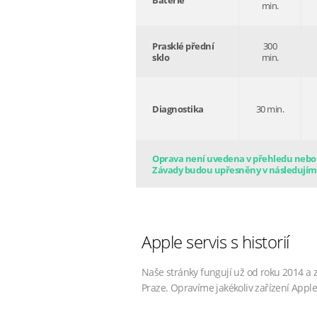
Baterie
min.
Prasklé přední
300
sklo
min.
Diagnostika
30 min.
Oprava není uvedena v přehledu nebo s
Závady budou upřesněny v následujím
Apple servis s historií
Naše stránky fungují už od roku 2014 a 
Praze. Opravíme jakékoliv zařízení Apple