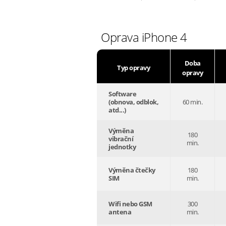
Oprava iPhone 4
Doba
Typ opravy
opravy
Software
(obnova, odblok,
60 min.
atd...)
Výměna
180
vibrační
min.
jednotky
Výměna čtečky
180
SIM
min.
Wifi nebo GSM
300
antena
min.