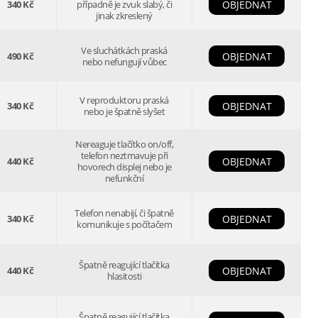
340 Kč
případně je zvuk slabý, či
OBJEDNAT
jinak zkreslený
Ve sluchátkách praská
490 Kč
OBJEDNAT
nebo nefungují vůbec
V reproduktoru praská
340 Kč
OBJEDNAT
nebo je špatně slyšet
Nereaguje tlačítko on/off,
telefon neztmavuje při
440 Kč
OBJEDNAT
hovorech displej nebo je
nefunkční
Telefon nenabijí, či špatně
340 Kč
OBJEDNAT
komunikuje s počítačem
Špatně reagující tlačítka
440 Kč
OBJEDNAT
hlasitosti
Špatně reagující tlačítka