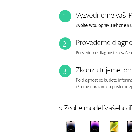
Vyzvedneme váš i
1.
Zvolte svou opravu iPhone
a u
Provedeme diagno
2.
Provedeme diagnostiku vaše
Zkonzultujeme, op
3.
Po diagnostice budete inform
iPhone opravíme a pošleme z
›› Zvolte model Vašeho