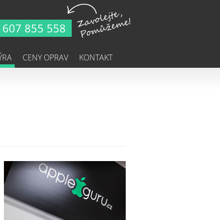
607 855 558
ÝRA
CENY OPRAV
KONTAKT