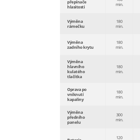
přepínače
min.
hlasitosti
Výměna
180
rámečku
min.
Výměna
180
zadního krytu
min.
Výměna
hlavního
180
kulatého
min.
tlačítka
Oprava po
180
vniknutí
min.
kapaliny
Výměna
300
předního
min.
panelu
120