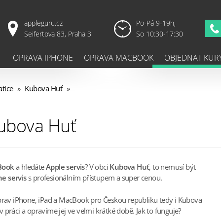
appleguru.cz
Po-Pá 9-19h,
Seifertova 83, Praha 3
So 10:30-17:30
OPRAVA IPHONE
OPRAVA MACBOOK
OBJEDNAT KUR
tice
»
Kubova Huť
»
Kubova Huť
Book
a hledáte
Apple servis
? V obci
Kubova Huť
, to nemusí být
e servis
s profesionálním přístupem a super cenou.
oprav iPhone, iPad a MacBook pro Českou republiku tedy i Kubova
práci a opravíme jej ve velmi krátké době. Jak to funguje?