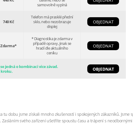
440 Kč
baterie, nebo se
OBJEDNAT
samovolně vypíná
Telefon má prasklé přední
740 Kč
sklo, nebo nezobrazuje
OBJEDNAT
displej
* Diagnostika je zdarma v
případě opravy, jinak se
Zdarma*
OBJEDNAT
hradí dle aktuálního
ceníku
e jedná o kombinaci více závad.
OBJEDNAT
 kroku.
za tu dobu jsme získali mnoho zkušeností i spokojených zákazníků. Jsme s
. Zasláním svého zařízení ušetříte spoustu času a trápení s neodbornými 