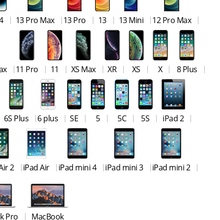
4
13 Pro Max
13 Pro
13
13 Mini
12 Pro Max
ax
11 Pro
11
XS Max
XR
XS
X
8 Plus
6S Plus
6 plus
SE
5
5C
5S
iPad 2
Air 2
iPad Air
iPad mini 4
iPad mini 3
iPad mini 2
k Pro
MacBook