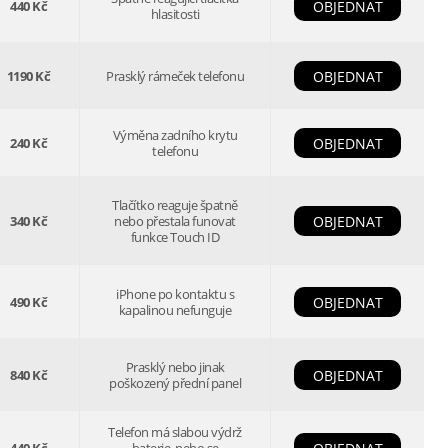
440 Kč
OBJEDNAT
hlasitosti
1190 Kč
Prasklý rámeček telefonu
OBJEDNAT
Výměna zadního krytu
240 Kč
OBJEDNAT
telefonu
Tlačítko reaguje špatně
340 Kč
nebo přestala funovat
OBJEDNAT
funkce Touch ID
iPhone po kontaktu s
490 Kč
OBJEDNAT
kapalinou nefunguje
Prasklý nebo jinak
840 Kč
OBJEDNAT
poškozený přední panel
Telefon má slabou výdrž