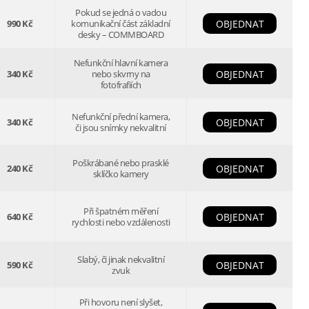
Pokud se jedná o vadou
990 Kč
komunikační část základní
OBJEDNAT
desky – COMMBOARD
Nefunkční hlavní kamera
340 Kč
nebo skvrny na
OBJEDNAT
fotofrafiích
Nefunkční přední kamera,
340 Kč
OBJEDNAT
či jsou snímky nekvalitní
Poškrábané nebo prasklé
240 Kč
OBJEDNAT
sklíčko kamery
Při špatném měření
640 Kč
OBJEDNAT
rychlosti nebo vzdálenosti
Slabý, či jinak nekvalitní
590 Kč
OBJEDNAT
zvuk
Při hovoru není slyšet,