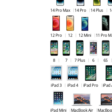
14 Pro Max
14 Pro
14 Plus
1
12 Pro
12
12 Mini
11 Pro M
8
7
7 Plus
6
6S
iPad 3
iPad 4
iPad Pro
iPad 
iPad Mini
MacBook Air
MacBoo