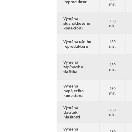
Reproduktor
min.
Výměna
180
sluchátkového
min.
konektoru
Výměna ušního
180
reproduktoru
min.
Výměna
180
zapínacího
min.
tlačítka
Výměna
180
napájecího
min.
konektoru
Výměna
180
tlačítek
min.
hlasitosti
Výměna
180