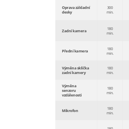
Oprava základní
300
desky
min.
180
Zadní kamera
min.
180
Přední kamera
min.
Výměna sklíčka
180
zadní kamery
min.
Výměna
180
senzoru
min.
vzdálenosti
180
Mikrofon
min.
180