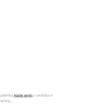
polehlivý
Apple servis
s centrálou v
servisy.