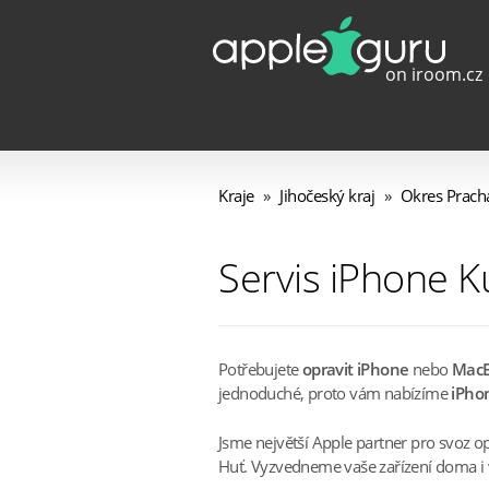
Kraje
»
Jihočeský kraj
»
Okres Pracha
Servis iPhone 
Potřebujete
opravit iPhone
nebo
Mac
jednoduché, proto vám nabízíme
iPhon
Jsme největší Apple partner pro svoz 
Huť. Vyzvedneme vaše zařízení doma i v 