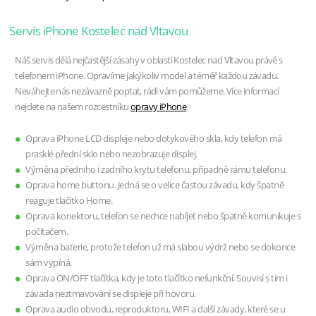
Servis iPhone Kostelec nad Vltavou
Náš servis dělá nejčastější zásahy v oblasti Kostelec nad Vltavou právě s
telefonem iPhone. Opravíme jakýkoliv model a téměř každou závadu.
Neváhejte nás nezávazně poptat, rádi vám pomůžeme. Více informací
nejdete na našem rozcestníku
opravy iPhone
.
Oprava iPhone LCD displeje nebo dotykového skla, kdy telefon má
prasklé přední sklo nebo nezobrazuje displej.
Výměna předního i zadního krytu telefonu, případně rámu telefonu.
Oprava home buttonu. Jedná se o velice častou závadu, kdy špatně
reaguje tlačítko Home.
Oprava konektoru, telefon se nechce nabíjet nebo špatně komunikuje s
počítačem.
Výměna baterie, protože telefon už má slabou výdrž nebo se dokonce
sám vypíná.
Oprava ON/OFF tlačítka, kdy je toto tlačítko nefunkční. Souvisí s tím i
závada neztmavování se displeje při hovoru.
Oprava audio obvodu, reproduktoru, WIFI a další závady, které se u