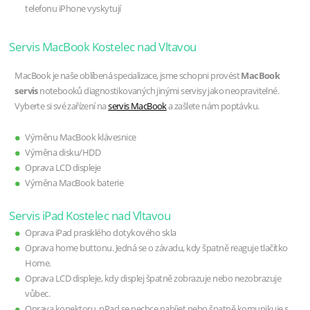
telefonu iPhone vyskytují
Servis MacBook Kostelec nad Vltavou
MacBook je naše oblíbená specializace, jsme schopni provést
MacBook
servis
notebooků diagnostikovaných jinými servisy jako neopravitelné.
Vyberte si své zařízení na
servis MacBook
a zašlete nám poptávku.
Výměnu MacBook klávesnice
Výměna disku/HDD
Oprava LCD displeje
Výměna MacBook baterie
Servis iPad Kostelec nad Vltavou
Oprava iPad prasklého dotykového skla
Oprava home buttonu. Jedná se o závadu, kdy špatně reaguje tlačítko
Home.
Oprava LCD displeje, kdy displej špatně zobrazuje nebo nezobrazuje
vůbec.
Oprava konektoru, pPad se nechce nabíjet nebo špatně komunikuje s