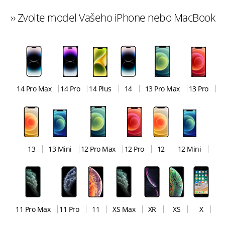
›› Zvolte model Vašeho iPhone nebo MacBook
14 Pro Max
14 Pro
14 Plus
14
13 Pro Max
13 Pro
13
13 Mini
12 Pro Max
12 Pro
12
12 Mini
11 Pro Max
11 Pro
11
XS Max
XR
XS
X