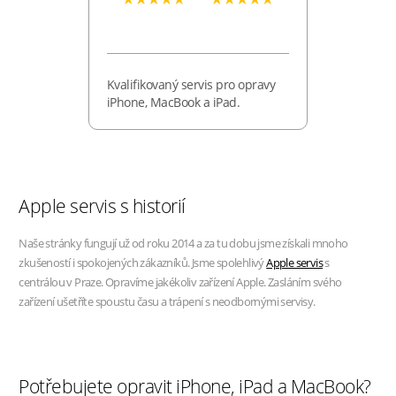
Kvalifikovaný servis pro opravy
iPhone, MacBook a iPad.
Apple servis s historií
Naše stránky fungují už od roku 2014 a za tu dobu jsme získali mnoho
zkušeností i spokojených zákazníků. Jsme spolehlivý
Apple servis
s
centrálou v Praze. Opravíme jakékoliv zařízení Apple. Zasláním svého
zařízení ušetříte spoustu času a trápení s neodbornými servisy.
Potřebujete opravit iPhone, iPad a MacBook?