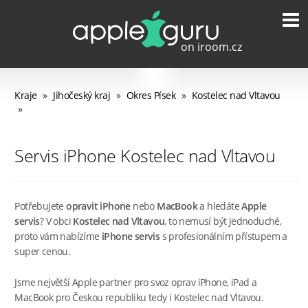
Kraje
»
Jihočeský kraj
»
Okres Písek
»
Kostelec nad Vltavou
»
Servis iPhone Kostelec nad Vltavou
Potřebujete
opravit iPhone
nebo
MacBook
a hledáte
Apple
servis
? V obci
Kostelec nad Vltavou
, to nemusí být jednoduché,
proto vám nabízíme
iPhone servis
s profesionálním přístupem a
super cenou.
Jsme největší Apple partner pro svoz oprav iPhone, iPad a
MacBook pro Českou republiku tedy i Kostelec nad Vltavou.