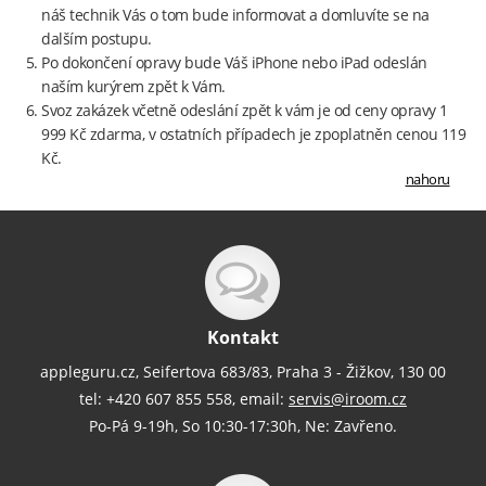
náš technik Vás o tom bude informovat a domluvíte se na
dalším postupu.
Po dokončení opravy bude Váš iPhone nebo iPad odeslán
naším kurýrem zpět k Vám.
Svoz zakázek včetně odeslání zpět k vám je od ceny opravy 1
999 Kč zdarma, v ostatních případech je zpoplatněn cenou 119
Kč.
nahoru
Kontakt
appleguru.cz, Seifertova 683/83, Praha 3 - Žižkov, 130 00
tel: +420 607 855 558, email:
servis@iroom.cz
Po-Pá 9-19h, So 10:30-17:30h, Ne: Zavřeno.