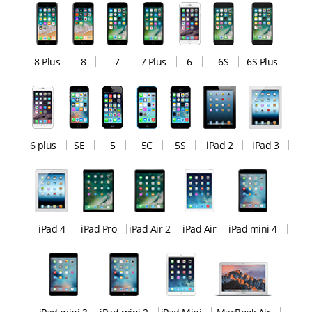
8 Plus
8
7
7 Plus
6
6S
6S Plus
6 plus
SE
5
5C
5S
iPad 2
iPad 3
iPad 4
iPad Pro
iPad Air 2
iPad Air
iPad mini 4