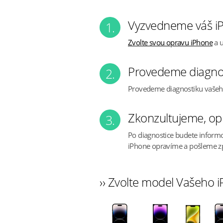
Vyzvedneme váš iP
1.
Zvolte svou opravu iPhone
a u
Provedeme diagno
2.
Provedeme diagnostiku vaše
Zkonzultujeme, op
3.
Po diagnostice budete inform
iPhone opravíme a pošleme z
›› Zvolte model Vašeho