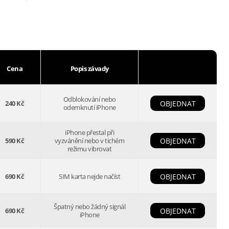
Cena
Popis závady
Odblokování nebo
240 Kč
OBJEDNAT
odemknutí iPhone
iPhone přestal při
590 Kč
vyzvánění nebo v tichém
OBJEDNAT
režimu vibrovat
690 Kč
SIM karta nejde načíst
OBJEDNAT
Špatný nebo žádný signál
690 Kč
OBJEDNAT
iPhone