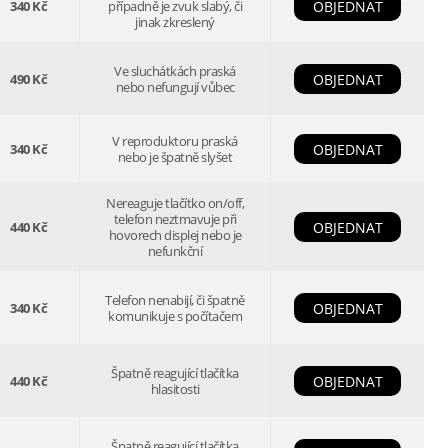
340 Kč
případně je zvuk slabý, či
OBJEDNAT
jinak zkreslený
Ve sluchátkách praská
490 Kč
OBJEDNAT
nebo nefungují vůbec
V reproduktoru praská
340 Kč
OBJEDNAT
nebo je špatně slyšet
Nereaguje tlačítko on/off,
telefon neztmavuje při
440 Kč
OBJEDNAT
hovorech displej nebo je
nefunkční
Telefon nenabijí, či špatně
340 Kč
OBJEDNAT
komunikuje s počítačem
Špatně reagující tlačítka
440 Kč
OBJEDNAT
hlasitosti
Špatně reagující tlačítka