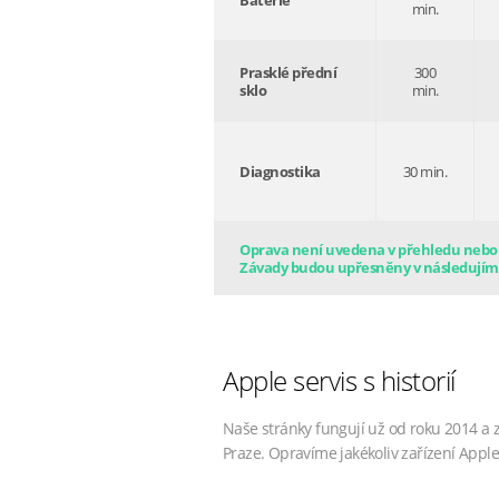
Baterie
min.
Prasklé přední
300
sklo
min.
Diagnostika
30 min.
Oprava není uvedena v přehledu nebo s
Závady budou upřesněny v následujím
Apple servis s historií
Naše stránky fungují už od roku 2014 a 
Praze. Opravíme jakékoliv zařízení Apple