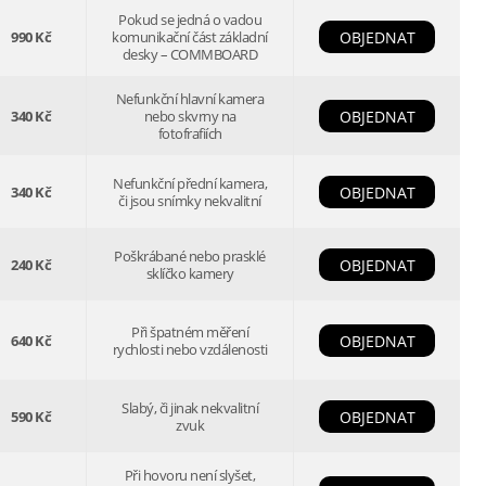
Pokud se jedná o vadou
990 Kč
komunikační část základní
OBJEDNAT
desky – COMMBOARD
Nefunkční hlavní kamera
340 Kč
nebo skvrny na
OBJEDNAT
fotofrafiích
Nefunkční přední kamera,
340 Kč
OBJEDNAT
či jsou snímky nekvalitní
Poškrábané nebo prasklé
240 Kč
OBJEDNAT
sklíčko kamery
Při špatném měření
640 Kč
OBJEDNAT
rychlosti nebo vzdálenosti
Slabý, či jinak nekvalitní
590 Kč
OBJEDNAT
zvuk
Při hovoru není slyšet,