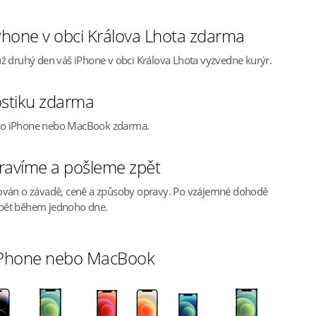
hone v obci Králova Lhota zdarma
ž druhý den váš iPhone v obci Králova Lhota vyzvedne kurýr.
stiku zdarma
ho iPhone nebo MacBook zdarma.
ravíme a pošleme zpět
ován o závadě, ceně a způsoby opravy. Po vzájemné dohodě
pět během jednoho dne.
 iPhone nebo MacBook