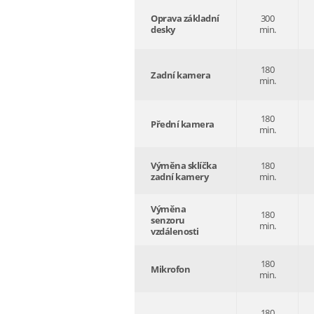
Oprava základní
300
desky
min.
180
Zadní kamera
min.
180
Přední kamera
min.
Výměna sklíčka
180
zadní kamery
min.
Výměna
180
senzoru
min.
vzdálenosti
180
Mikrofon
min.
180