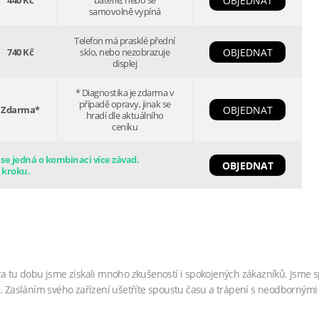
440 Kč
baterie, nebo se
OBJEDNAT
samovolně vypíná
Telefon má prasklé přední
740 Kč
sklo, nebo nezobrazuje
OBJEDNAT
displej
* Diagnostika je zdarma v
případě opravy, jinak se
Zdarma*
OBJEDNAT
hradí dle aktuálního
ceníku
e jedná o kombinaci více závad.
OBJEDNAT
 kroku.
za tu dobu jsme získali mnoho zkušeností i spokojených zákazníků. Jsme s
. Zasláním svého zařízení ušetříte spoustu času a trápení s neodbornými 