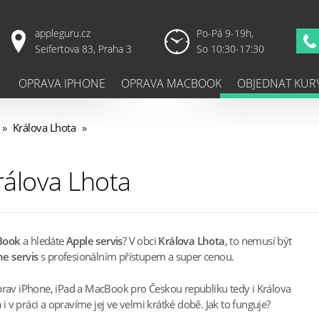
appleguru.cz
Po-Pá 9-19h,
Seifertova 83, Praha 3
So 10:30-17:30
OPRAVA IPHONE
OPRAVA MACBOOK
OBJEDNAT KUR
»
Králova Lhota
»
rálova Lhota
Book
a hledáte
Apple servis
? V obci
Králova Lhota
, to nemusí být
e servis
s profesionálním přístupem a super cenou.
prav iPhone, iPad a MacBook pro Českou republiku tedy i Králova
v práci a opravíme jej ve velmi krátké době. Jak to funguje?