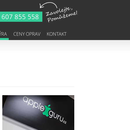
607 855 558
ÝRA
CENY OPRAV
KONTAKT