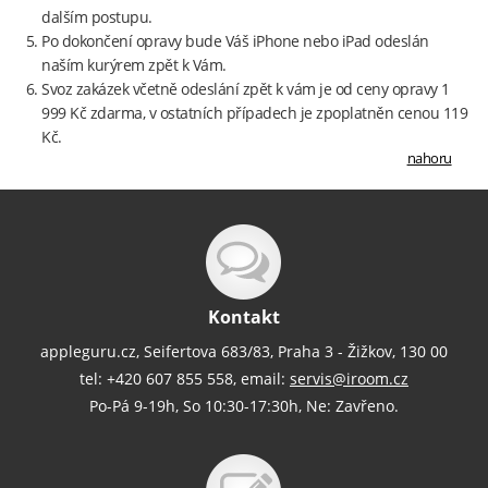
dalším postupu.
Po dokončení opravy bude Váš iPhone nebo iPad odeslán
naším kurýrem zpět k Vám.
Svoz zakázek včetně odeslání zpět k vám je od ceny opravy 1
999 Kč zdarma, v ostatních případech je zpoplatněn cenou 119
Kč.
nahoru
Kontakt
appleguru.cz, Seifertova 683/83, Praha 3 - Žižkov, 130 00
tel: +420 607 855 558, email:
servis@iroom.cz
Po-Pá 9-19h, So 10:30-17:30h, Ne: Zavřeno.