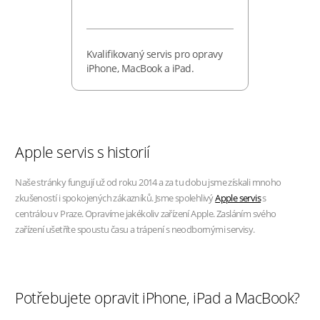
Kvalifikovaný servis pro opravy
iPhone, MacBook a iPad.
Apple servis s historií
Naše stránky fungují už od roku 2014 a za tu dobu jsme získali mnoho
zkušeností i spokojených zákazníků. Jsme spolehlivý
Apple servis
s
centrálou v Praze. Opravíme jakékoliv zařízení Apple. Zasláním svého
zařízení ušetříte spoustu času a trápení s neodbornými servisy.
Potřebujete opravit iPhone, iPad a MacBook?