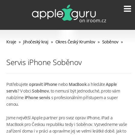
Kraje
»
Jihočeský kraj
»
Okres Český Krumlov
»
Soběnov
»
Servis iPhone Soběnov
Potřebujete
opravit iPhone
nebo
MacBook
a hledáte
Apple
servis
? V obci
Soběnov
, to nemusí být jednoduché, proto vám
nabízíme
iPhone servis
s profesionálním přístupem a super
cenou.
Jsme největší Apple partner pro svoz oprav iPhone, iPad a
MacBook pro Českou republiku tedy i Soběnov. Vyzvedneme vaše
zařízení doma i v práci a opravíme jej ve velmi krátké době. Jak to