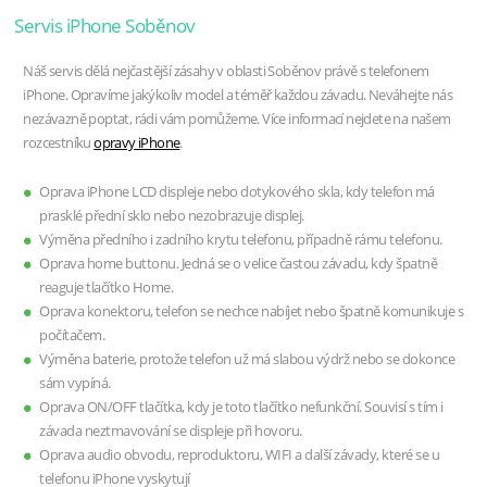
Servis iPhone Soběnov
Náš servis dělá nejčastější zásahy v oblasti Soběnov právě s telefonem
iPhone. Opravíme jakýkoliv model a téměř každou závadu. Neváhejte nás
nezávazně poptat, rádi vám pomůžeme. Více informací nejdete na našem
rozcestníku
opravy iPhone
.
Oprava iPhone LCD displeje nebo dotykového skla, kdy telefon má
prasklé přední sklo nebo nezobrazuje displej.
Výměna předního i zadního krytu telefonu, případně rámu telefonu.
Oprava home buttonu. Jedná se o velice častou závadu, kdy špatně
reaguje tlačítko Home.
Oprava konektoru, telefon se nechce nabíjet nebo špatně komunikuje s
počítačem.
Výměna baterie, protože telefon už má slabou výdrž nebo se dokonce
sám vypíná.
Oprava ON/OFF tlačítka, kdy je toto tlačítko nefunkční. Souvisí s tím i
závada neztmavování se displeje při hovoru.
Oprava audio obvodu, reproduktoru, WIFI a další závady, které se u
telefonu iPhone vyskytují