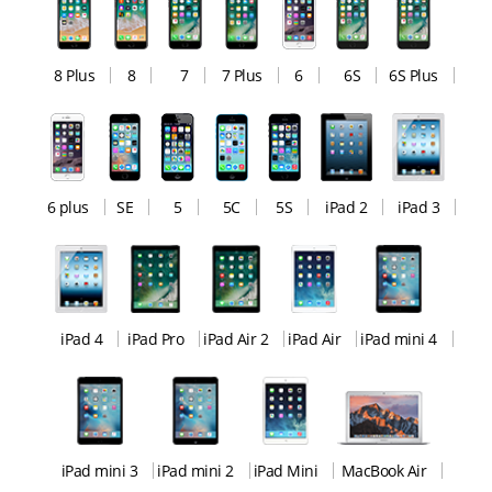
8 Plus
8
7
7 Plus
6
6S
6S Plus
6 plus
SE
5
5C
5S
iPad 2
iPad 3
iPad 4
iPad Pro
iPad Air 2
iPad Air
iPad mini 4
iPad mini 3
iPad mini 2
iPad Mini
MacBook Air