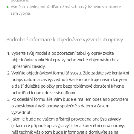
počítačem.
Výměna baterie, protože iPad už má slabou výdrž nebo se dokonce
sám vypíná.
Podrobné informace k objednávce vyzvednutí opravy
Vyberte svůj model a po zobrazení tabulky oprav zvolte
objednávku konkrétní opravy nebo zvolte objednávku bez
upřesnění závady.
Vyplňte objednávkový formulář svozu. Zde zadáte své kontaktní
údaje, datum a čas vyzvednutí Vašeho přístroje naším kurýrem
a další důležité položky pro bezproblémové doručení iPhone
nebo iPad k nám, do servisu iRoom.
Po odeslání formuláře Vám bude e-mailem odesláno potvrzení
o zaevidování Vaší opravy společně s datem a časem
vyzvednutí.
Jakmile bude na vašem přístroji provedena analýza závady
(zdarma v případě opravy) a vyčíslena konkrétní cena opravy,
náš technik Vás o tom bude informovat a domluvíte se na