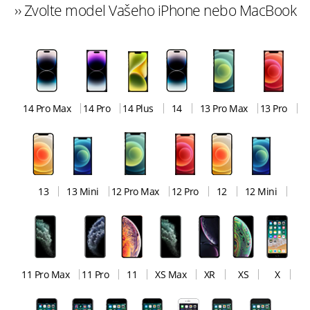
›› Zvolte model Vašeho iPhone nebo MacBook
14 Pro Max
14 Pro
14 Plus
14
13 Pro Max
13 Pro
13
13 Mini
12 Pro Max
12 Pro
12
12 Mini
11 Pro Max
11 Pro
11
XS Max
XR
XS
X