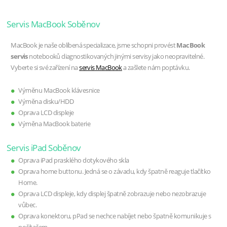
Servis MacBook Soběnov
MacBook je naše oblíbená specializace, jsme schopni provést
MacBook
servis
notebooků diagnostikovaných jinými servisy jako neopravitelné.
Vyberte si své zařízení na
servis MacBook
a zašlete nám poptávku.
Výměnu MacBook klávesnice
Výměna disku/HDD
Oprava LCD displeje
Výměna MacBook baterie
Servis iPad Soběnov
Oprava iPad prasklého dotykového skla
Oprava home buttonu. Jedná se o závadu, kdy špatně reaguje tlačítko
Home.
Oprava LCD displeje, kdy displej špatně zobrazuje nebo nezobrazuje
vůbec.
Oprava konektoru, pPad se nechce nabíjet nebo špatně komunikuje s