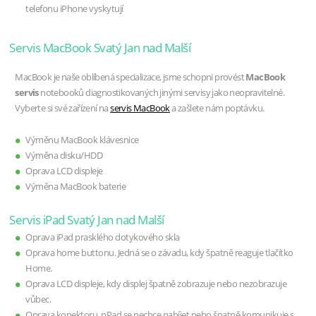
telefonu iPhone vyskytují
Servis MacBook Svatý Jan nad Malší
MacBook je naše oblíbená specializace, jsme schopni provést
MacBook
servis
notebooků diagnostikovaných jinými servisy jako neopravitelné.
Vyberte si své zařízení na
servis MacBook
a zašlete nám poptávku.
Výměnu MacBook klávesnice
Výměna disku/HDD
Oprava LCD displeje
Výměna MacBook baterie
Servis iPad Svatý Jan nad Malší
Oprava iPad prasklého dotykového skla
Oprava home buttonu. Jedná se o závadu, kdy špatně reaguje tlačítko
Home.
Oprava LCD displeje, kdy displej špatně zobrazuje nebo nezobrazuje
vůbec.
Oprava konektoru, pPad se nechce nabíjet nebo špatně komunikuje s