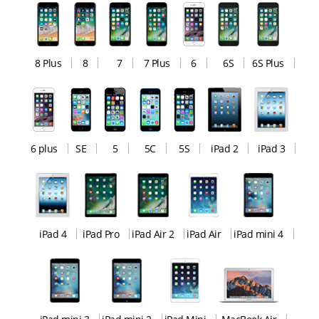
8 Plus
8
7
7 Plus
6
6S
6S Plus
6 plus
SE
5
5C
5S
iPad 2
iPad 3
iPad 4
iPad Pro
iPad Air 2
iPad Air
iPad mini 4