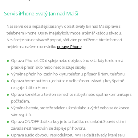
Servis iPhone Svatý Jan nad Malší
Náš servis dělá nejčastější zásahy v oblasti Svatý Jan nad Malší právě s
telefonem iPhone. Opravíme jakýkoliv model a téměř každou závadu.
Neváhejte nás nezávazně poptat, rádi vám pomůžeme. Více informací
nejdete na našem rozcestníku
opravy iPhone
.
Oprava iPhone LCD displeje nebo dotykového skla, kdy telefon má
prasklé přední sklo nebo nezobrazuje displej.
Výměna předního i zadního krytu telefonu, případně rámu telefonu.
Oprava home buttonu. Jedná se o velice častou závadu, kdy špatně
reaguje tlačítko Home.
Oprava konektoru, telefon se nechce nabíjet nebo špatně komunikuje s
počítačem.
Výměna baterie, protože telefon už má slabou výdrž nebo se dokonce
sám vypíná.
Oprava ON/OFF tlačítka, kdy je toto tlačítko nefunkční. Souvisí s tím i
závada neztmavování se displeje při hovoru.
Oprava audio obvodu, reproduktoru, WIFI a další závady, které se u