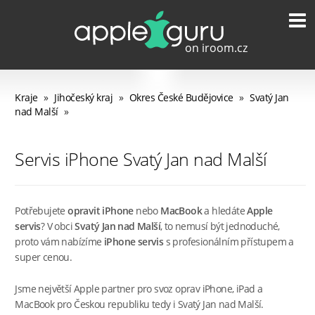
Kraje
»
Jihočeský kraj
»
Okres České Budějovice
»
Svatý Jan
nad Malší
»
Servis iPhone Svatý Jan nad Malší
Potřebujete
opravit iPhone
nebo
MacBook
a hledáte
Apple
servis
? V obci
Svatý Jan nad Malší
, to nemusí být jednoduché,
proto vám nabízíme
iPhone servis
s profesionálním přístupem a
super cenou.
Jsme největší Apple partner pro svoz oprav iPhone, iPad a
MacBook pro Českou republiku tedy i Svatý Jan nad Malší.