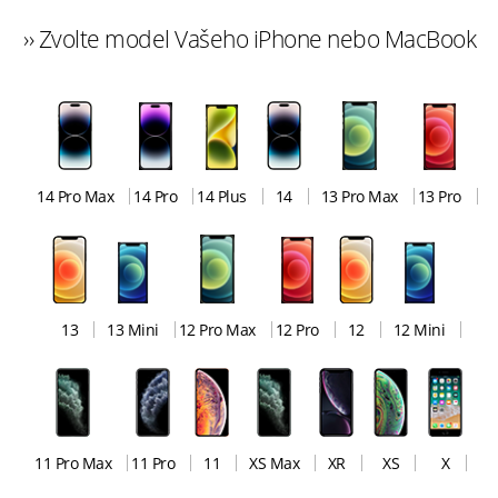
›› Zvolte model Vašeho iPhone nebo MacBook
14 Pro Max
14 Pro
14 Plus
14
13 Pro Max
13 Pro
13
13 Mini
12 Pro Max
12 Pro
12
12 Mini
11 Pro Max
11 Pro
11
XS Max
XR
XS
X