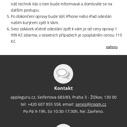
náš technik Vás o tom bude informovat a domluvíte se na
dalším postupu.
Po dokončení opravy bude Váš iPhone nebo iPad odeslán
naším kurýrem zpět k Vám.
Svoz zakázek včetně odeslání zpět k vám je od ceny opravy 1
999 Kč zdarma, v ostatních případech je zpoplatněn cenou 119
Kč.
nahoru
Kontakt
appleguru.cz, Seifertova 683/83, Praha 3 - Žižkov, 130 00
tel: +420 607 855 558, email:
servis@iroom.cz
Po-Pá 9-19h, So 10:30-17:30h, Ne: Zavřeno.