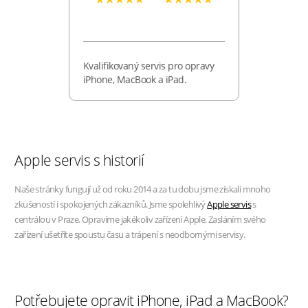
Kvalifikovaný servis pro opravy
iPhone, MacBook a iPad.
Apple servis s historií
Naše stránky fungují už od roku 2014 a za tu dobu jsme získali mnoho
zkušeností i spokojených zákazníků. Jsme spolehlivý
Apple servis
s
centrálou v Praze. Opravíme jakékoliv zařízení Apple. Zasláním svého
zařízení ušetříte spoustu času a trápení s neodbornými servisy.
Potřebujete opravit iPhone, iPad a MacBook?