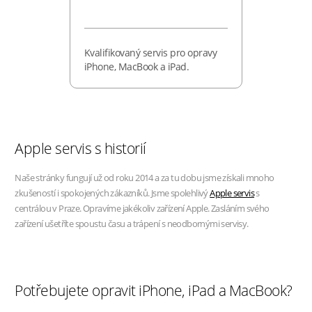
Kvalifikovaný servis pro opravy
iPhone, MacBook a iPad.
Apple servis s historií
Naše stránky fungují už od roku 2014 a za tu dobu jsme získali mnoho
zkušeností i spokojených zákazníků. Jsme spolehlivý
Apple servis
s
centrálou v Praze. Opravíme jakékoliv zařízení Apple. Zasláním svého
zařízení ušetříte spoustu času a trápení s neodbornými servisy.
Potřebujete opravit iPhone, iPad a MacBook?