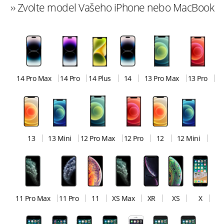
›› Zvolte model Vašeho iPhone nebo MacBook
14 Pro Max
14 Pro
14 Plus
14
13 Pro Max
13 Pro
13
13 Mini
12 Pro Max
12 Pro
12
12 Mini
11 Pro Max
11 Pro
11
XS Max
XR
XS
X