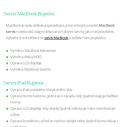
Servis MacBook Bujanov
MacBook je naše oblíbená specializace, jsme schopni provést
MacBook
servis
notebooků diagnostikovaných jinými servisy jako neopravitelné.
Vyberte si své zařízení na
servis MacBook
a zašlete nám poptávku.
Výměnu MacBook klávesnice
Výměna disku/HDD
Oprava LCD displeje
Výměna MacBook baterie
Servis iPad Bujanov
Oprava iPad prasklého dotykového skla
Oprava home buttonu. Jedná se o závadu, kdy špatně reaguje tlačítko
Home.
Oprava LCD displeje, kdy displej špatně zobrazuje nebo nezobrazuje
vůbec.
Oprava konektoru, pPad se nechce nabíjet nebo špatně komunikuje s