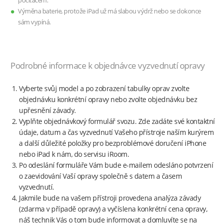
počítačem.
Výměna baterie, protože iPad už má slabou výdrž nebo se dokonce
sám vypíná.
Podrobné informace k objednávce vyzvednutí opravy
Vyberte svůj model a po zobrazení tabulky oprav zvolte
objednávku konkrétní opravy nebo zvolte objednávku bez
upřesnění závady.
Vyplňte objednávkový formulář svozu. Zde zadáte své kontaktní
údaje, datum a čas vyzvednutí Vašeho přístroje naším kurýrem
a další důležité položky pro bezproblémové doručení iPhone
nebo iPad k nám, do servisu iRoom.
Po odeslání formuláře Vám bude e-mailem odesláno potvrzení
o zaevidování Vaší opravy společně s datem a časem
vyzvednutí.
Jakmile bude na vašem přístroji provedena analýza závady
(zdarma v případě opravy) a vyčíslena konkrétní cena opravy,
náš technik Vás o tom bude informovat a domluvíte se na