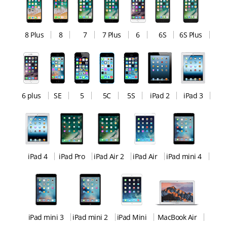
8 Plus
8
7
7 Plus
6
6S
6S Plus
6 plus
SE
5
5C
5S
iPad 2
iPad 3
iPad 4
iPad Pro
iPad Air 2
iPad Air
iPad mini 4
iPad mini 3
iPad mini 2
iPad Mini
MacBook Air