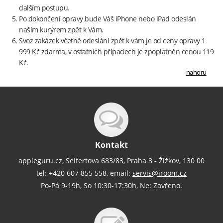
dalším postupu.
Po dokončení opravy bude Váš iPhone nebo iPad odeslán
naším kurýrem zpět k Vám.
Svoz zakázek včetně odeslání zpět k vám je od ceny opravy 1
999 Kč zdarma, v ostatních případech je zpoplatněn cenou 119
Kč.
nahoru
Kontakt
appleguru.cz, Seifertova 683/83, Praha 3 - Žižkov, 130 00
tel: +420 607 855 558, email:
servis@iroom.cz
Po-Pá 9-19h, So 10:30-17:30h, Ne: Zavřeno.