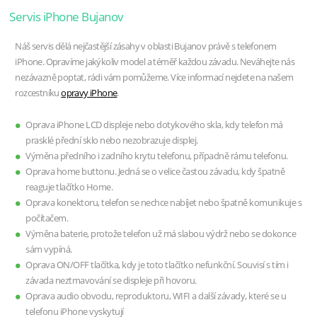
Servis iPhone Bujanov
Náš servis dělá nejčastější zásahy v oblasti Bujanov právě s telefonem
iPhone. Opravíme jakýkoliv model a téměř každou závadu. Neváhejte nás
nezávazně poptat, rádi vám pomůžeme. Více informací nejdete na našem
rozcestníku
opravy iPhone
.
Oprava iPhone LCD displeje nebo dotykového skla, kdy telefon má
prasklé přední sklo nebo nezobrazuje displej.
Výměna předního i zadního krytu telefonu, případně rámu telefonu.
Oprava home buttonu. Jedná se o velice častou závadu, kdy špatně
reaguje tlačítko Home.
Oprava konektoru, telefon se nechce nabíjet nebo špatně komunikuje s
počítačem.
Výměna baterie, protože telefon už má slabou výdrž nebo se dokonce
sám vypíná.
Oprava ON/OFF tlačítka, kdy je toto tlačítko nefunkční. Souvisí s tím i
závada neztmavování se displeje při hovoru.
Oprava audio obvodu, reproduktoru, WIFI a další závady, které se u
telefonu iPhone vyskytují