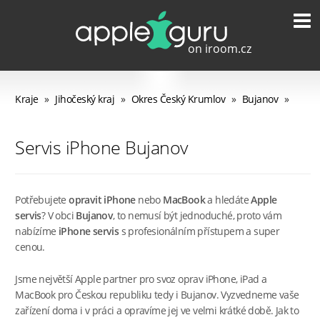
Kraje
»
Jihočeský kraj
»
Okres Český Krumlov
»
Bujanov
»
Servis iPhone Bujanov
Potřebujete
opravit iPhone
nebo
MacBook
a hledáte
Apple
servis
? V obci
Bujanov
, to nemusí být jednoduché, proto vám
nabízíme
iPhone servis
s profesionálním přístupem a super
cenou.
Jsme největší Apple partner pro svoz oprav iPhone, iPad a
MacBook pro Českou republiku tedy i Bujanov. Vyzvedneme vaše
zařízení doma i v práci a opravíme jej ve velmi krátké době. Jak to