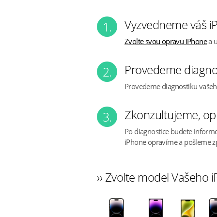
Vyzvedneme váš iP
1.
Zvolte svou opravu iPhone
a u
Provedeme diagno
2.
Provedeme diagnostiku vaše
Zkonzultujeme, op
3.
Po diagnostice budete inform
iPhone opravíme a pošleme z
›› Zvolte model Vašeho