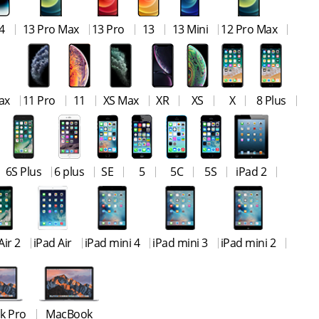
4
13 Pro Max
13 Pro
13
13 Mini
12 Pro Max
ax
11 Pro
11
XS Max
XR
XS
X
8 Plus
6S Plus
6 plus
SE
5
5C
5S
iPad 2
Air 2
iPad Air
iPad mini 4
iPad mini 3
iPad mini 2
k Pro
MacBook