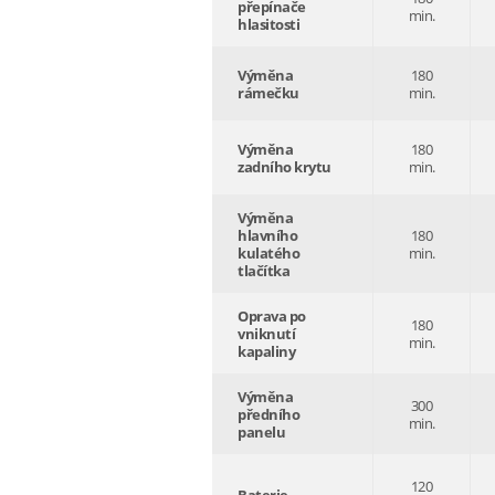
přepínače
min.
hlasitosti
Výměna
180
rámečku
min.
Výměna
180
zadního krytu
min.
Výměna
hlavního
180
kulatého
min.
tlačítka
Oprava po
180
vniknutí
min.
kapaliny
Výměna
300
předního
min.
panelu
120