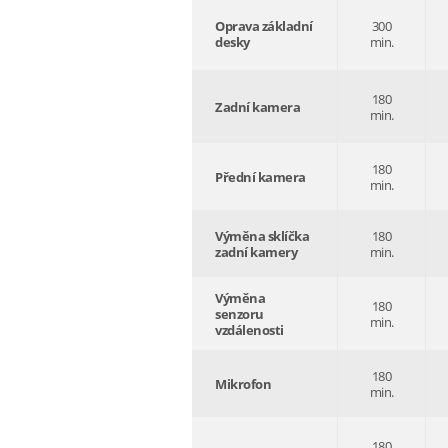
Oprava základní
300
desky
min.
180
Zadní kamera
min.
180
Přední kamera
min.
Výměna sklíčka
180
zadní kamery
min.
Výměna
180
senzoru
min.
vzdálenosti
180
Mikrofon
min.
180