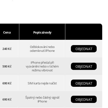
Cena
Popis závady
Odblokování nebo
240 Kč
OBJEDNAT
odemknutí iPhone
iPhone přestal při
590 Kč
vyzvánění nebo v tichém
OBJEDNAT
režimu vibrovat
690 Kč
SIM karta nejde načíst
OBJEDNAT
Špatný nebo žádný signál
690 Kč
OBJEDNAT
iPhone