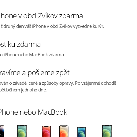
hone v obci Zvíkov zdarma
ž druhý den váš iPhone v obci Zvíkov vyzvedne kurýr.
stiku zdarma
ho iPhone nebo MacBook zdarma.
ravíme a pošleme zpět
ován o závadě, ceně a způsoby opravy. Po vzájemné dohodě
pět během jednoho dne.
 iPhone nebo MacBook