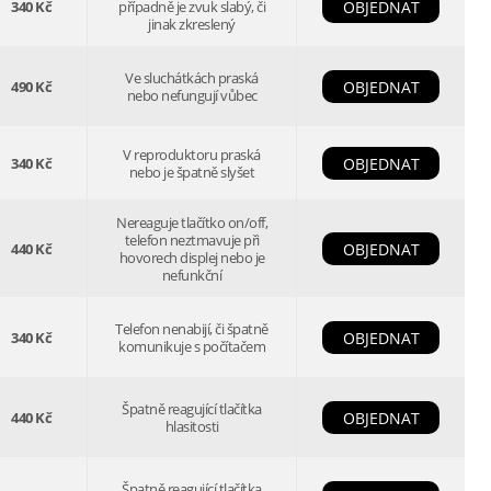
340 Kč
případně je zvuk slabý, či
OBJEDNAT
jinak zkreslený
Ve sluchátkách praská
490 Kč
OBJEDNAT
nebo nefungují vůbec
V reproduktoru praská
340 Kč
OBJEDNAT
nebo je špatně slyšet
Nereaguje tlačítko on/off,
telefon neztmavuje při
440 Kč
OBJEDNAT
hovorech displej nebo je
nefunkční
Telefon nenabijí, či špatně
340 Kč
OBJEDNAT
komunikuje s počítačem
Špatně reagující tlačítka
440 Kč
OBJEDNAT
hlasitosti
Špatně reagující tlačítka