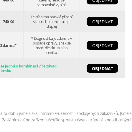
440 Kč
baterie, nebo se
OBJEDNAT
samovolně vypíná
Telefon má prasklé přední
740 Kč
sklo, nebo nezobrazuje
OBJEDNAT
displej
* Diagnostika je zdarma v
případě opravy, jinak se
Zdarma*
OBJEDNAT
hradí dle aktuálního
ceníku
e jedná o kombinaci více závad.
OBJEDNAT
 kroku.
za tu dobu jsme získali mnoho zkušeností i spokojených zákazníků. Jsme s
. Zasláním svého zařízení ušetříte spoustu času a trápení s neodbornými 