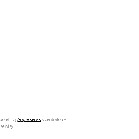
polehlivý
Apple servis
s centrálou v
servisy.