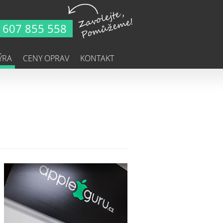
607 855 558
ÝRA
CENY OPRAV
KONTAKT