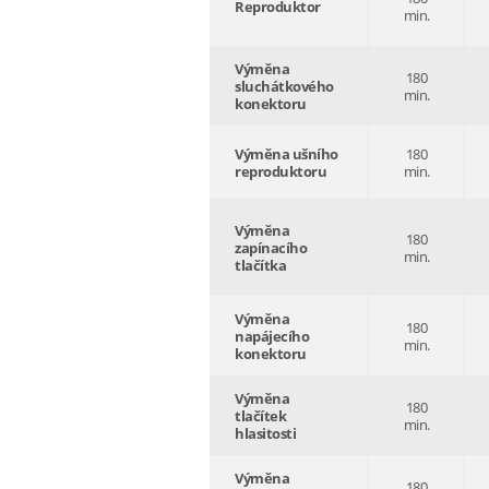
Reproduktor
min.
Výměna
180
sluchátkového
min.
konektoru
Výměna ušního
180
reproduktoru
min.
Výměna
180
zapínacího
min.
tlačítka
Výměna
180
napájecího
min.
konektoru
Výměna
180
tlačítek
min.
hlasitosti
Výměna
180