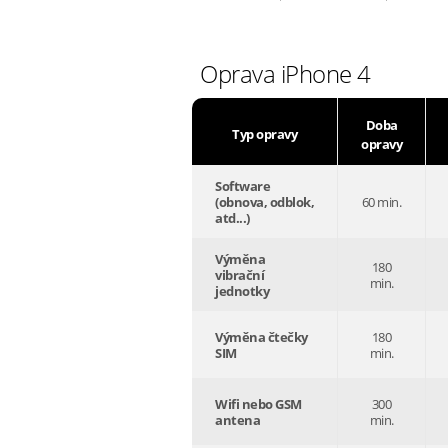
Oprava iPhone 4
Doba
Typ opravy
opravy
Software
(obnova, odblok,
60 min.
atd...)
Výměna
180
vibrační
min.
jednotky
Výměna čtečky
180
SIM
min.
Wifi nebo GSM
300
antena
min.