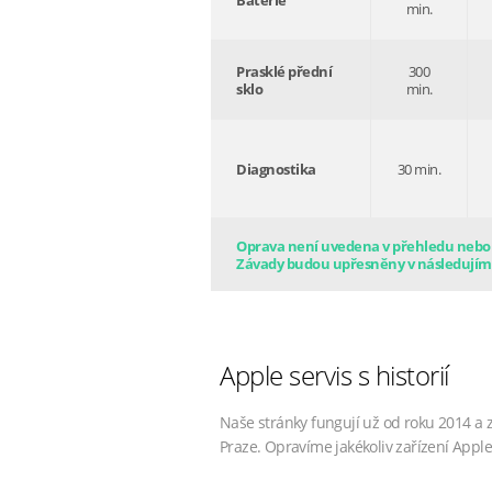
Baterie
min.
Prasklé přední
300
sklo
min.
Diagnostika
30 min.
Oprava není uvedena v přehledu nebo s
Závady budou upřesněny v následujím
Apple servis s historií
Naše stránky fungují už od roku 2014 a 
Praze. Opravíme jakékoliv zařízení Apple