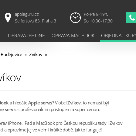
appleguru.cz
Po-Pá 9-19h,
Seifertova 83, Praha 3
So 10:30-17:30
OPRAVA IPHONE
OPRAVA MACBOOK
OBJEDNAT KUR
 Budějovice
»
Zvíkov
»
víkov
Book
a hledáte
Apple servis
? V obci
Zvíkov
, to nemusí být
e servis
s profesionálním přístupem a super cenou.
prav iPhone, iPad a MacBook pro Českou republiku tedy i Zvíkov.
 a opravíme jej ve velmi krátké době. Jak to funguje?