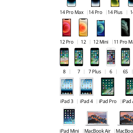
14 Pro Max
14 Pro
14 Plus
1
12 Pro
12
12 Mini
11 Pro M
8
7
7 Plus
6
6S
iPad 3
iPad 4
iPad Pro
iPad 
iPad Mini
MacBook Air
MacBoo