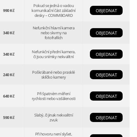
Pokud se jedná o vadou
990 Kč
komunikační část základní
OBJEDNAT
desky – COMMBOARD
Nefunkční hlavní kamera
340 Kč
nebo skvrny na
OBJEDNAT
fotofrafiích
Nefunkční přední kamera,
340 Kč
OBJEDNAT
či jsou snímky nekvalitní
Poškrábané nebo prasklé
240 Kč
OBJEDNAT
sklíčko kamery
Při špatném měření
640 Kč
OBJEDNAT
rychlosti nebo vzdálenosti
Slabý, či jinak nekvalitní
590 Kč
OBJEDNAT
zvuk
Při hovoru není slyšet,