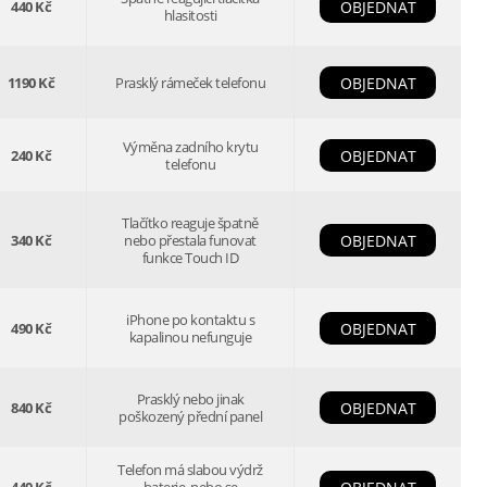
440 Kč
OBJEDNAT
hlasitosti
1190 Kč
Prasklý rámeček telefonu
OBJEDNAT
Výměna zadního krytu
240 Kč
OBJEDNAT
telefonu
Tlačítko reaguje špatně
340 Kč
nebo přestala funovat
OBJEDNAT
funkce Touch ID
iPhone po kontaktu s
490 Kč
OBJEDNAT
kapalinou nefunguje
Prasklý nebo jinak
840 Kč
OBJEDNAT
poškozený přední panel
Telefon má slabou výdrž