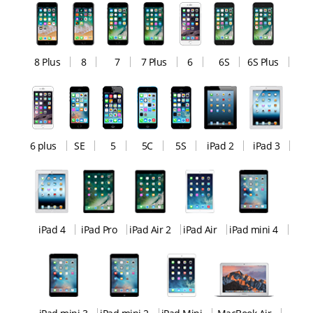
8 Plus
8
7
7 Plus
6
6S
6S Plus
6 plus
SE
5
5C
5S
iPad 2
iPad 3
iPad 4
iPad Pro
iPad Air 2
iPad Air
iPad mini 4