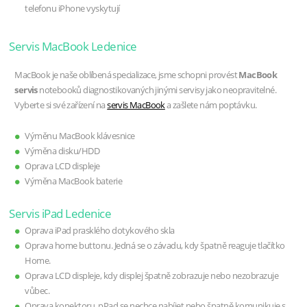
telefonu iPhone vyskytují
Servis MacBook Ledenice
MacBook je naše oblíbená specializace, jsme schopni provést
MacBook
servis
notebooků diagnostikovaných jinými servisy jako neopravitelné.
Vyberte si své zařízení na
servis MacBook
a zašlete nám poptávku.
Výměnu MacBook klávesnice
Výměna disku/HDD
Oprava LCD displeje
Výměna MacBook baterie
Servis iPad Ledenice
Oprava iPad prasklého dotykového skla
Oprava home buttonu. Jedná se o závadu, kdy špatně reaguje tlačítko
Home.
Oprava LCD displeje, kdy displej špatně zobrazuje nebo nezobrazuje
vůbec.
Oprava konektoru, pPad se nechce nabíjet nebo špatně komunikuje s