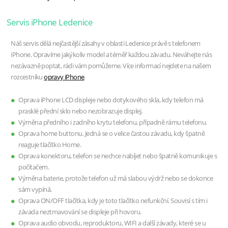
Servis iPhone Ledenice
Náš servis dělá nejčastější zásahy v oblasti Ledenice právě s telefonem
iPhone. Opravíme jakýkoliv model a téměř každou závadu. Neváhejte nás
nezávazně poptat, rádi vám pomůžeme. Více informací nejdete na našem
rozcestníku
opravy iPhone
.
Oprava iPhone LCD displeje nebo dotykového skla, kdy telefon má
prasklé přední sklo nebo nezobrazuje displej.
Výměna předního i zadního krytu telefonu, případně rámu telefonu.
Oprava home buttonu. Jedná se o velice častou závadu, kdy špatně
reaguje tlačítko Home.
Oprava konektoru, telefon se nechce nabíjet nebo špatně komunikuje s
počítačem.
Výměna baterie, protože telefon už má slabou výdrž nebo se dokonce
sám vypíná.
Oprava ON/OFF tlačítka, kdy je toto tlačítko nefunkční. Souvisí s tím i
závada neztmavování se displeje při hovoru.
Oprava audio obvodu, reproduktoru, WIFI a další závady, které se u