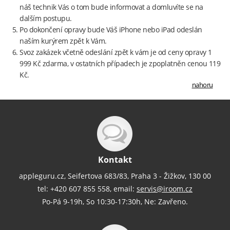
náš technik Vás o tom bude informovat a domluvíte se na
dalším postupu.
Po dokončení opravy bude Váš iPhone nebo iPad odeslán
naším kurýrem zpět k Vám.
Svoz zakázek včetně odeslání zpět k vám je od ceny opravy 1
999 Kč zdarma, v ostatních případech je zpoplatněn cenou 119
Kč.
nahoru
Kontakt
appleguru.cz, Seifertova 683/83, Praha 3 - Žižkov, 130 00
tel: +420 607 855 558, email:
servis@iroom.cz
Po-Pá 9-19h, So 10:30-17:30h, Ne: Zavřeno.