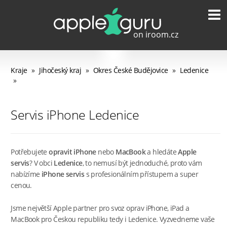
Kraje
»
Jihočeský kraj
»
Okres České Budějovice
»
Ledenice
»
Servis iPhone Ledenice
Potřebujete
opravit iPhone
nebo
MacBook
a hledáte
Apple
servis
? V obci
Ledenice
, to nemusí být jednoduché, proto vám
nabízíme
iPhone servis
s profesionálním přístupem a super
cenou.
Jsme největší Apple partner pro svoz oprav iPhone, iPad a
MacBook pro Českou republiku tedy i Ledenice. Vyzvedneme vaše