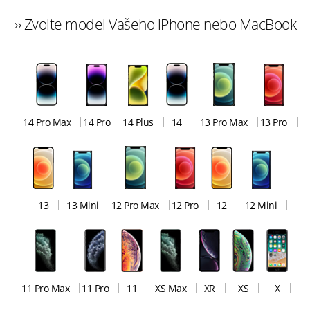
›› Zvolte model Vašeho iPhone nebo MacBook
14 Pro Max
14 Pro
14 Plus
14
13 Pro Max
13 Pro
13
13 Mini
12 Pro Max
12 Pro
12
12 Mini
11 Pro Max
11 Pro
11
XS Max
XR
XS
X