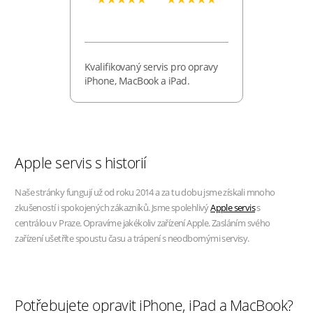
Kvalifikovaný servis pro opravy
iPhone, MacBook a iPad.
Apple servis s historií
Naše stránky fungují už od roku 2014 a za tu dobu jsme získali mnoho
zkušeností i spokojených zákazníků. Jsme spolehlivý
Apple servis
s
centrálou v Praze. Opravíme jakékoliv zařízení Apple. Zasláním svého
zařízení ušetříte spoustu času a trápení s neodbornými servisy.
Potřebujete opravit iPhone, iPad a MacBook?