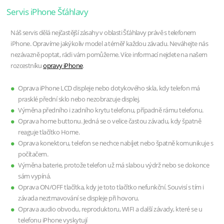
Servis iPhone Šťáhlavy
Náš servis dělá nejčastější zásahy v oblasti Šťáhlavy právě s telefonem
iPhone. Opravíme jakýkoliv model a téměř každou závadu. Neváhejte nás
nezávazně poptat, rádi vám pomůžeme. Více informací nejdete na našem
rozcestníku
opravy iPhone
.
Oprava iPhone LCD displeje nebo dotykového skla, kdy telefon má
prasklé přední sklo nebo nezobrazuje displej.
Výměna předního i zadního krytu telefonu, případně rámu telefonu.
Oprava home buttonu. Jedná se o velice častou závadu, kdy špatně
reaguje tlačítko Home.
Oprava konektoru, telefon se nechce nabíjet nebo špatně komunikuje s
počítačem.
Výměna baterie, protože telefon už má slabou výdrž nebo se dokonce
sám vypíná.
Oprava ON/OFF tlačítka, kdy je toto tlačítko nefunkční. Souvisí s tím i
závada neztmavování se displeje při hovoru.
Oprava audio obvodu, reproduktoru, WIFI a další závady, které se u
telefonu iPhone vyskytují