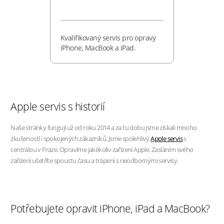
Kvalifikovaný servis pro opravy
iPhone, MacBook a iPad.
Apple servis s historií
Naše stránky fungují už od roku 2014 a za tu dobu jsme získali mnoho
zkušeností i spokojených zákazníků. Jsme spolehlivý
Apple servis
s
centrálou v Praze. Opravíme jakékoliv zařízení Apple. Zasláním svého
zařízení ušetříte spoustu času a trápení s neodbornými servisy.
Potřebujete opravit iPhone, iPad a MacBook?