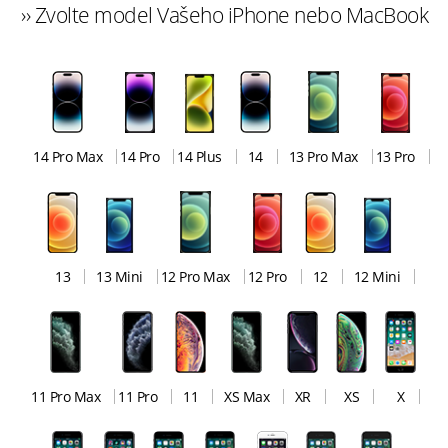
›› Zvolte model Vašeho iPhone nebo MacBook
14 Pro Max
14 Pro
14 Plus
14
13 Pro Max
13 Pro
13
13 Mini
12 Pro Max
12 Pro
12
12 Mini
11 Pro Max
11 Pro
11
XS Max
XR
XS
X