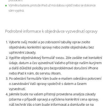
počítačem.
Výměna baterie, protože iPad už má slabou výdrž nebo se dokonce
sám vypíná.
Podrobné informace k objednávce vyzvednutí opravy
Vyberte svůj model a po zobrazení tabulky oprav zvolte
objednávku konkrétní opravy nebo zvolte objednávku bez
upřesnění závady.
Vyplňte objednávkový formulář svozu. Zde zadáte své kontaktní
údaje, datum a čas vyzvednutí Vašeho přístroje naším kurýrem
a další důležité položky pro bezproblémové doručení iPhone
nebo iPad k nám, do servisu iRoom.
Po odeslání formuláře Vám bude e-mailem odesláno potvrzení
o zaevidování Vaší opravy společně s datem a časem
vyzvednutí.
Jakmile bude na vašem přístroji provedena analýza závady
(zdarma v případě opravy) a vyčíslena konkrétní cena opravy,
náš technik Vás o tom bude informovat a domluvíte se na