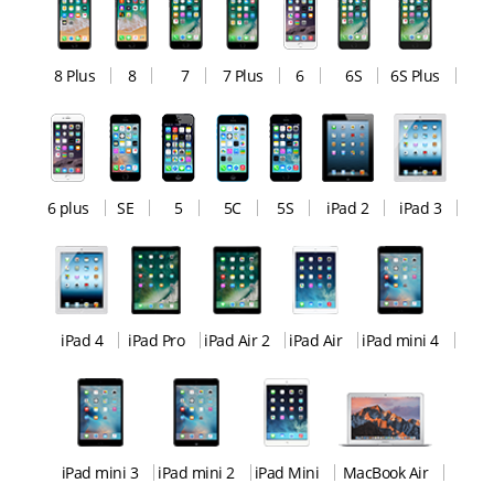
8 Plus
8
7
7 Plus
6
6S
6S Plus
6 plus
SE
5
5C
5S
iPad 2
iPad 3
iPad 4
iPad Pro
iPad Air 2
iPad Air
iPad mini 4
iPad mini 3
iPad mini 2
iPad Mini
MacBook Air