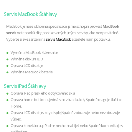
Servis MacBook Šťáhlavy
MacBook je naše oblíbená specializace, jsme schopni provést
MacBook
servis
notebooků diagnostikovaných jinými servisy jako neopravitelné.
Vyberte si své zařízení na
servis MacBook
a zašlete nám poptávku.
Výměnu MacBook klávesnice
Výměna disku/HDD
Oprava LCD displeje
Výměna MacBook baterie
Servis iPad Šťáhlavy
Oprava iPad prasklého dotykového skla
Oprava home buttonu. Jedná se o závadu, kdy špatně reaguje tlačítko
Home.
Oprava LCD displeje, kdy displej špatně zobrazuje nebo nezobrazuje
vůbec.
Oprava konektoru, pPad se nechce nabíjet nebo špatně komunikuje s