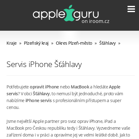
Kraje
»
Plzeňský kraj
»
Okres Plzeň-město
»
Šťáhlavy
»
Servis iPhone Šťáhlavy
Potřebujete
opravit iPhone
nebo
MacBook
a hledáte
Apple
servis
? V obci
Šťáhlavy
, to nemusí být jednoduché, proto vám
nabízíme
iPhone servis
s profesionálním přístupem a super
cenou.
Jsme největší Apple partner pro svoz oprav iPhone, iPad a
MacBook pro Českou republiku tedy i Šťáhlavy. Vyzvedneme vaše
zařízení doma i v práci a opravíme jej ve velmi krátké době. Jak to