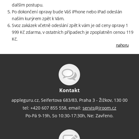
dalším postupu.
Po dokončení opravy bude Váš iPhone nebo iPad odeslán
naším kurýrem zpět k Vám.
Svoz zakázek včetně odeslání zpět k vám je od ceny opravy 1
999 Kč zdarma, v ostatních případech je zpoplatněn cenou 119
Kč.
nahoru
Kontakt
appleguru.cz, Seifertova 683/83, Praha 3 - Žižkov, 130 00
tel: +420 607 855 558, email:
servis@iroom.cz
Po-Pá 9-19h, So 10:30-17:30h, Ne: Zavřeno.