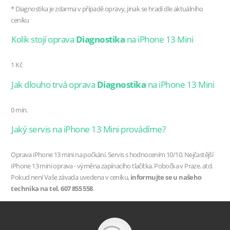
* Diagnostika je zdarma v případě opravy, jinak se hradí dle aktuálního
ceníku
Kolik stojí oprava
Diagnostika
na iPhone 13 Mini
1 Kč
Jak dlouho trvá oprava
Diagnostika
na iPhone 13 Mini
0 min.
Jaký servis na iPhone 13 Mini provádíme?
Oprava iPhone 13 mini na počkání. Servis s hodnocením 10/10. Nejčastější
iPhone 13 mini oprava - výměna zapínacího tlačítka. Pobočka v Praze. atd.
Pokud není Vaše závada uvedena v ceníku,
informujte se u našeho
technika na tel. 607 855 558
.