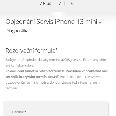
7 Plus
7
6
Objednání Servis iPhone 13 mini
»
Diagnostika
Rezervační formulář
Zadejte prosím předpokládaný termín návštěvy servisu iRoom a vyplňte
své kontaktní údaje.
Po doručení žádosti o rezervaci termínu Vás bude kontaktovat náš
technik, který Vám termín potvrdí.
Pokud nebude oprava ve Vámi
požadovaném termínu možná, dohodnete se s technikem na jiném
termínu.
Datum: