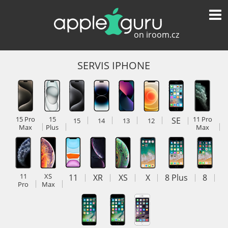
SERVIS IPHONE
15 Pro
15
SE
11 Pro
15
14
13
12
Max
Plus
Max
11
XS
11
XR
XS
X
8 Plus
8
Pro
Max