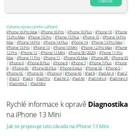
Vyberte opravu jiného zařízení:
iPhone 16 Pro Max
|
iPhone 16 Pro
|
iPhone 16 Plus
|
iPhone 16
|
iPhone
15 Pro Max
|
iPhone 15 Pro
|
iPhone 15 Plus
|
iPhone 15
|
iPhone 14 Pro
Max
|
iPhone 14 Pro
|
iPhone 14 Plus
|
iPhone 14
|
iPhone 13 Pro Max
|
iPhone 13 Pro
|
iPhone 13
|
iPhone 13 Mini
|
iPhone 12 Pro Max
|
iPhone
12 Pro
|
iPhone 12
|
iPhone 12 Mini
|
iPhone SE (2020)
|
iPhone 11 Pro
Max
|
iPhone 11 Pro
|
iPhone 11
|
iPhone XS Max
|
iPhone XR
|
iPhone XS
|
iPhone X
|
iPhone 8 Plus
|
iPhone 8
|
iPhone 7
|
iPhone 7 Plus
|
iPhone
6
|
iPhone 6S
|
iPhone 6S Plus
|
iPhone 6 plus
|
iPhone SE
|
iPhone 5
|
iPhone 5C
|
iPhone 5S
|
iPhone 4
|
iPhone 4S
|
iPad 8
|
iPad Air 4
|
iPad 2
|
iPad 3
|
iPad 4
|
iPad Pro
|
iPad Air 2
|
iPad Air
|
iPad mini 4
|
iPad mini 3
|
iPad mini 2
|
iPad Mini
Rychlé informace k opravě
Diagnostika
na iPhone 13 Mini
Jak se projevuje tato závada na iPhone 13 Mini