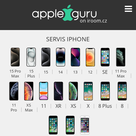
SERVIS IPHONE
15 Pro
15
SE
11 Pro
15
14
13
12
Max
Plus
Max
11
XS
11
XR
XS
X
8 Plus
8
Pro
Max