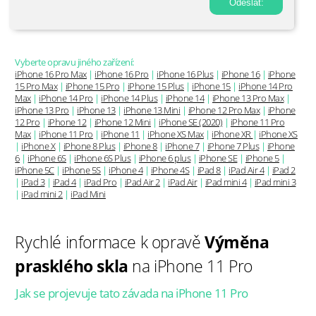
Vyberte opravu jiného zařízení:
iPhone 16 Pro Max
|
iPhone 16 Pro
|
iPhone 16 Plus
|
iPhone 16
|
iPhone
15 Pro Max
|
iPhone 15 Pro
|
iPhone 15 Plus
|
iPhone 15
|
iPhone 14 Pro
Max
|
iPhone 14 Pro
|
iPhone 14 Plus
|
iPhone 14
|
iPhone 13 Pro Max
|
iPhone 13 Pro
|
iPhone 13
|
iPhone 13 Mini
|
iPhone 12 Pro Max
|
iPhone
12 Pro
|
iPhone 12
|
iPhone 12 Mini
|
iPhone SE (2020)
|
iPhone 11 Pro
Max
|
iPhone 11 Pro
|
iPhone 11
|
iPhone XS Max
|
iPhone XR
|
iPhone XS
|
iPhone X
|
iPhone 8 Plus
|
iPhone 8
|
iPhone 7
|
iPhone 7 Plus
|
iPhone
6
|
iPhone 6S
|
iPhone 6S Plus
|
iPhone 6 plus
|
iPhone SE
|
iPhone 5
|
iPhone 5C
|
iPhone 5S
|
iPhone 4
|
iPhone 4S
|
iPad 8
|
iPad Air 4
|
iPad 2
|
iPad 3
|
iPad 4
|
iPad Pro
|
iPad Air 2
|
iPad Air
|
iPad mini 4
|
iPad mini 3
|
iPad mini 2
|
iPad Mini
Rychlé informace k opravě
Výměna
prasklého skla
na iPhone 11 Pro
Jak se projevuje tato závada na iPhone 11 Pro