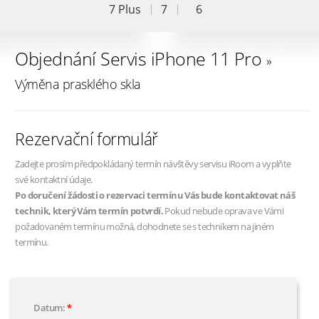
7 Plus
7
6
Objednání Servis iPhone 11 Pro
»
Výměna prasklého skla
Rezervační formulář
Zadejte prosím předpokládaný termín návštěvy servisu iRoom a vyplňte
své kontaktní údaje.
Po doručení žádosti o rezervaci termínu Vás bude kontaktovat náš
technik, který Vám termín potvrdí.
Pokud nebude oprava ve Vámi
požadovaném termínu možná, dohodnete se s technikem na jiném
termínu.
Datum: