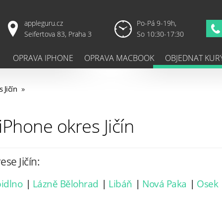
appleguru.cz
Po-Pá 9-19h,
Seifertova 83, Praha 3
So 10:30-17:30
OPRAVA IPHONE
OPRAVA MACBOOK
OBJEDNAT KUR
 Jičín
»
iPhone okres Jičín
se Jičín:
idlno
|
Lázně Bělohrad
|
Libáň
|
Nová Paka
|
Osek