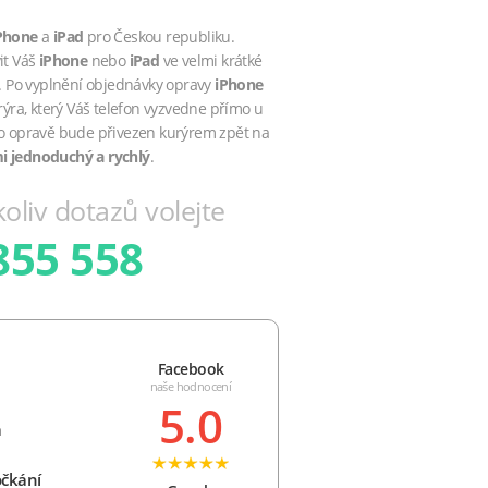
Phone
a
iPad
pro Českou republiku.
vit Váš
iPhone
nebo
iPad
ve velmi krátké
. Po vyplnění objednávky opravy
iPhone
ra, který Váš telefon vyzvedne přímo u
o opravě bude přivezen kurýrem zpět na
mi jednoduchý a rychlý
.
oliv dotazů volejte
855 558
Facebook
naše hodnocení
5.0
a
očkání