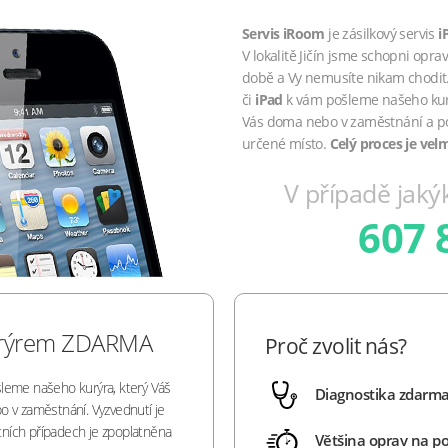
Servis iRoom
je zásilkový servis
i
V lokalitě Jičín jsme schopni opra
době a Vy nemusíte nikam chodit
či
iPad
k vám pošleme našeho kurý
Vás doma nebo v zaměstnání a p
určené místo.
Celý proces je vel
V případě jakýk
607 
urýrem ZDARMA
Proč zvolit nás?
leme našeho kurýra, který Váš
Diagnostika zdarm
o v zaměstnání. Vyzvednutí je
ních případech je zpoplatněna
Většina oprav na p