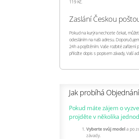
119 Kč.
Zaslání Českou pošto
Pokud na kurýra nechcete čekat, můžet
odesláním na naši adresu. Doporučujem
24h a pojištěním. Vaše rozbité zařízení p
přiložte dopis s popisem závady, Vaší a
Jak probíhá Objednání 
Pokud máte zájem o vyzved
projděte v několika jedno
Vyberte svůj model
a po z
závady.