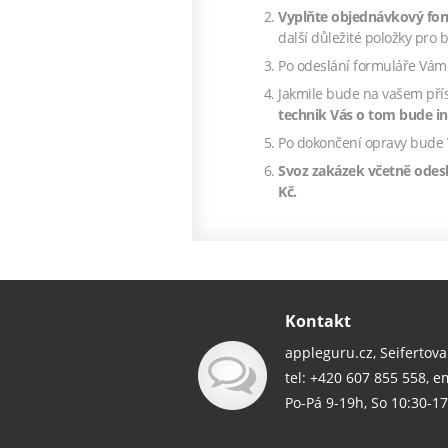
Vyplňte objednávkový fo
další důležité položky pr
Po odeslání formuláře Vá
Jakmile bude na vašem přís
technik Vás o tom bude i
Po dokončení opravy bude 
Svoz zakázek včetně odesl
Kč.
Kontakt
appleguru.cz, Seifertova
tel: +420 607 855 558, e
Po-Pá 9-19h, So 10:30-17