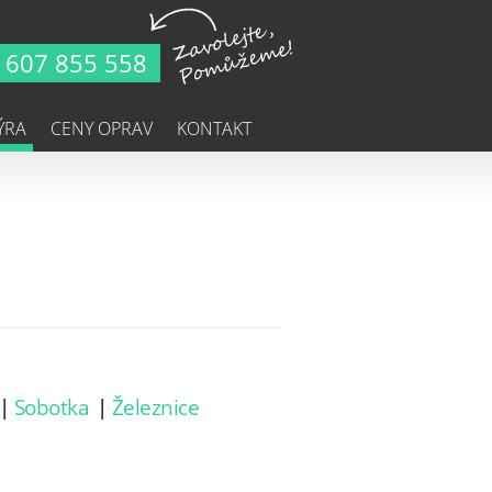
607 855 558
ÝRA
CENY OPRAV
KONTAKT
|
Sobotka
|
Železnice