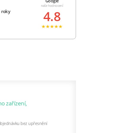
Google
naše hodnocení
4.8
 roky
o zařízení,
 objednávku bez upřesnění