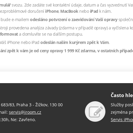
rmulář
svozu. Zde zadáte své kontaktní údaje, datum a čas vyzvednutí Va
o bezproblémové doručení
iPhone
,
MacBook
nebo
iPad
k nám.
m bude e-mailem
odesláno potvrzení o zaevidování Vaší opravy
společn
troji provedena analýza závady (zdarma v případě opravy) a vyčíslena k
nformovat
a domluvíte se na dalším postupu.
Váš iPhone nebo iPad
odeslán naším kurýrem zpět k Vám
.
ání zpět k vám je od ceny opravy 1 999 Kč zdarma, v ostatních případ
Často hl
 683/83, Praha 3 - Žižkov, 130 00
Služby pos
mail:
servis@iroom.cz
zejména p
:30h, Ne: Zavřeno.
Servis iPh