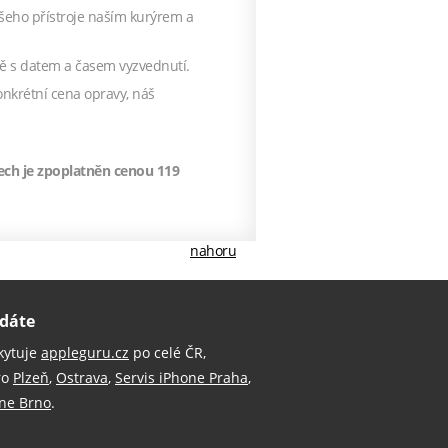
šeho přístroje naším kurýrem a
ě s datem a časem vyzvednutí.
onkrétní cena opravy, náš
ech je zpoplatněn cenou 119
nahoru
edáte
kytuje
appleguru.cz
po celé ČR,
ro
Plzeň
,
Ostrava
,
Servis iPhone Praha
,
one Brno
.