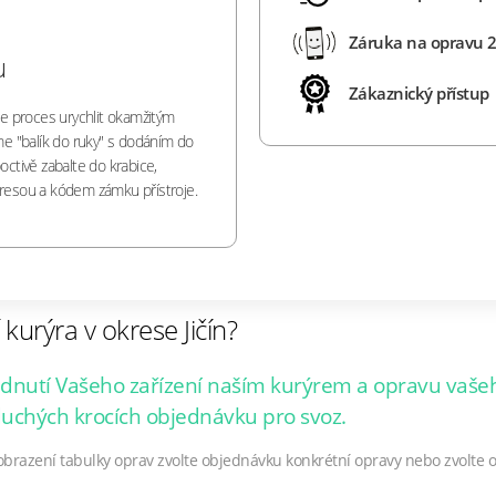
Záruka na opravu 2
u
Zákaznický přístup
e proces urychlit okamžitým
e "balík do ruky" s dodáním do
octivě zabalte do krabice,
dresou a kódem zámku přístroje.
kurýra v okrese Jičín?
nutí Vašeho zařízení naším kurýrem a opravu vašeh
duchých krocích objednávku pro svoz.
obrazení tabulky oprav zvolte objednávku konkrétní opravy nebo zvolte