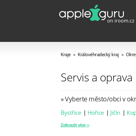
Kraje
»
Královéhradecký kraj
»
Okres
Servis a oprava 
» Vyberte město/obci v okre
Bystřice
|
Hořice
|
Jičín
|
Kop
Zobrazit více ››