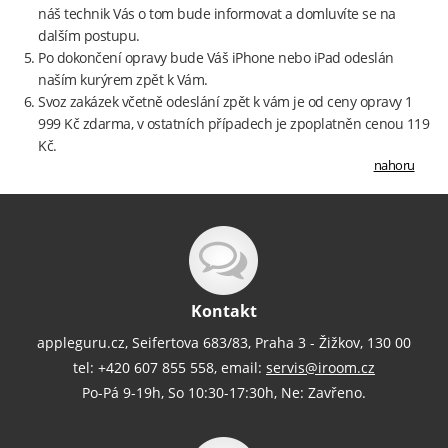
náš technik Vás o tom bude informovat a domluvíte se na
dalším postupu.
Po dokončení opravy bude Váš iPhone nebo iPad odeslán
naším kurýrem zpět k Vám.
Svoz zakázek včetně odeslání zpět k vám je od ceny opravy 1
999 Kč zdarma, v ostatních případech je zpoplatněn cenou 119
Kč.
nahoru
Kontakt
appleguru.cz, Seifertova 683/83, Praha 3 - Žižkov, 130 00
tel: +420 607 855 558, email:
servis@iroom.cz
Po-Pá 9-19h, So 10:30-17:30h, Ne: Zavřeno.