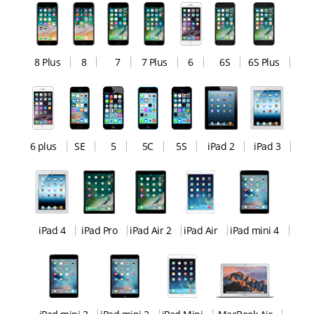
8 Plus
8
7
7 Plus
6
6S
6S Plus
6 plus
SE
5
5C
5S
iPad 2
iPad 3
iPad 4
iPad Pro
iPad Air 2
iPad Air
iPad mini 4