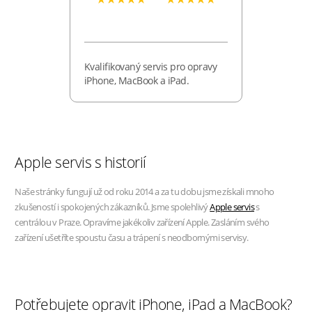
Kvalifikovaný servis pro opravy
iPhone, MacBook a iPad.
Apple servis s historií
Naše stránky fungují už od roku 2014 a za tu dobu jsme získali mnoho
zkušeností i spokojených zákazníků. Jsme spolehlivý
Apple servis
s
centrálou v Praze. Opravíme jakékoliv zařízení Apple. Zasláním svého
zařízení ušetříte spoustu času a trápení s neodbornými servisy.
Potřebujete opravit iPhone, iPad a MacBook?