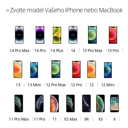
›› Zvolte model Vašeho iPhone nebo MacBook
14 Pro Max
14 Pro
14 Plus
14
13 Pro Max
13 Pro
13
13 Mini
12 Pro Max
12 Pro
12
12 Mini
11 Pro Max
11 Pro
11
XS Max
XR
XS
X