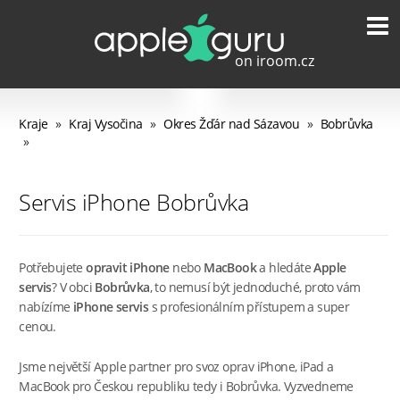
Kraje
»
Kraj Vysočina
»
Okres Žďár nad Sázavou
»
Bobrůvka
»
Servis iPhone Bobrůvka
Potřebujete
opravit iPhone
nebo
MacBook
a hledáte
Apple
servis
? V obci
Bobrůvka
, to nemusí být jednoduché, proto vám
nabízíme
iPhone servis
s profesionálním přístupem a super
cenou.
Jsme největší Apple partner pro svoz oprav iPhone, iPad a
MacBook pro Českou republiku tedy i Bobrůvka. Vyzvedneme