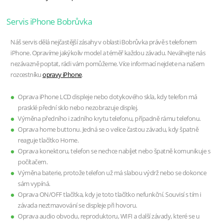
Servis iPhone Bobrůvka
Náš servis dělá nejčastější zásahy v oblasti Bobrůvka právě s telefonem
iPhone. Opravíme jakýkoliv model a téměř každou závadu. Neváhejte nás
nezávazně poptat, rádi vám pomůžeme. Více informací nejdete na našem
rozcestníku
opravy iPhone
.
Oprava iPhone LCD displeje nebo dotykového skla, kdy telefon má
prasklé přední sklo nebo nezobrazuje displej.
Výměna předního i zadního krytu telefonu, případně rámu telefonu.
Oprava home buttonu. Jedná se o velice častou závadu, kdy špatně
reaguje tlačítko Home.
Oprava konektoru, telefon se nechce nabíjet nebo špatně komunikuje s
počítačem.
Výměna baterie, protože telefon už má slabou výdrž nebo se dokonce
sám vypíná.
Oprava ON/OFF tlačítka, kdy je toto tlačítko nefunkční. Souvisí s tím i
závada neztmavování se displeje při hovoru.
Oprava audio obvodu, reproduktoru, WIFI a další závady, které se u