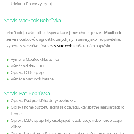
telefonu iPhone vyskytují
Servis MacBook Bobrůvka
MacBook je naše oblíbená specializace, jsme schopni provést
MacBook
servis
notebooků diagnostikovaných jinými servisy jako neopravitelné.
Vyberte si své zařízení na
servis MacBook
a zašlete nám poptávku.
Výměnu MacBook klávesnice
Výměna disku/HDD
Oprava LCD displeje
Výměna MacBook baterie
Servis iPad Bobrůvka
Oprava iPad prasklého dotykového skla
Oprava home buttonu. Jedná se o závadu, kdy špatně reaguje tlačítko
Home.
Oprava LCD displeje, kdy displej špatně zobrazuje nebo nezobrazuje
vůbec.
Oprava konektoru, pPad se nechce nabíjet nebo špatně komunikuje s