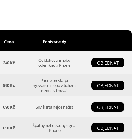
Cena
Popis závady
Odblokování nebo
240 Kč
OBJEDNAT
odemknutí iPhone
iPhone přestal při
590 Kč
vyzvánění nebo v tichém
OBJEDNAT
režimu vibrovat
690 Kč
SIM karta nejde načíst
OBJEDNAT
Špatný nebo žádný signál
690 Kč
OBJEDNAT
iPhone