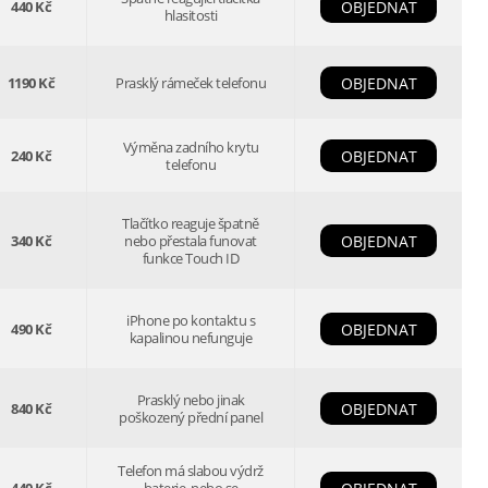
440 Kč
OBJEDNAT
hlasitosti
1190 Kč
Prasklý rámeček telefonu
OBJEDNAT
Výměna zadního krytu
240 Kč
OBJEDNAT
telefonu
Tlačítko reaguje špatně
340 Kč
nebo přestala funovat
OBJEDNAT
funkce Touch ID
iPhone po kontaktu s
490 Kč
OBJEDNAT
kapalinou nefunguje
Prasklý nebo jinak
840 Kč
OBJEDNAT
poškozený přední panel
Telefon má slabou výdrž