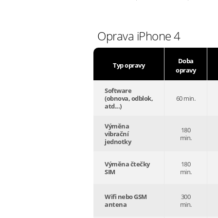
Oprava iPhone 4
Doba
Typ opravy
opravy
Software
(obnova, odblok,
60 min.
atd...)
Výměna
180
vibrační
min.
jednotky
Výměna čtečky
180
SIM
min.
Wifi nebo GSM
300
antena
min.