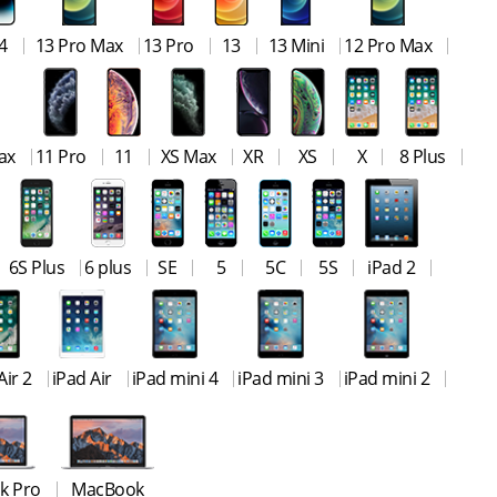
4
13 Pro Max
13 Pro
13
13 Mini
12 Pro Max
ax
11 Pro
11
XS Max
XR
XS
X
8 Plus
6S Plus
6 plus
SE
5
5C
5S
iPad 2
Air 2
iPad Air
iPad mini 4
iPad mini 3
iPad mini 2
k Pro
MacBook