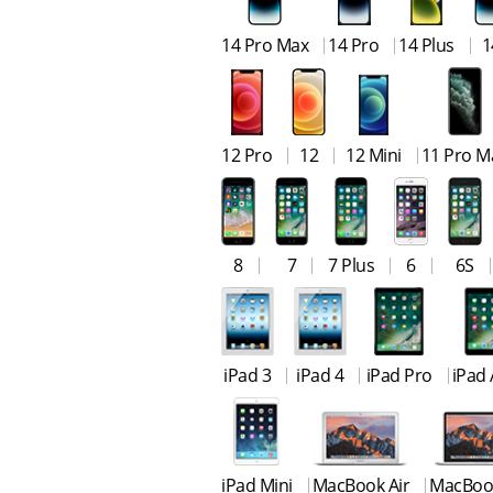
14 Pro Max
14 Pro
14 Plus
1
12 Pro
12
12 Mini
11 Pro M
8
7
7 Plus
6
6S
iPad 3
iPad 4
iPad Pro
iPad 
iPad Mini
MacBook Air
MacBoo