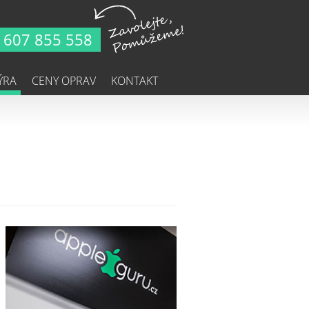
607 855 558
ÝRA
CENY OPRAV
KONTAKT