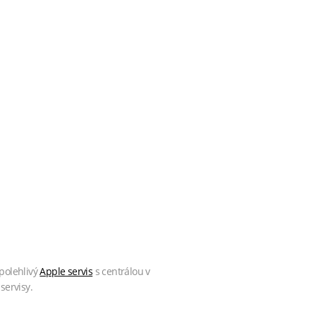
polehlivý
Apple servis
s centrálou v
servisy.