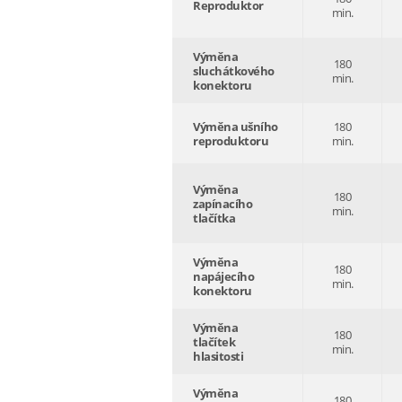
Reproduktor
min.
Výměna
180
sluchátkového
min.
konektoru
Výměna ušního
180
reproduktoru
min.
Výměna
180
zapínacího
min.
tlačítka
Výměna
180
napájecího
min.
konektoru
Výměna
180
tlačítek
min.
hlasitosti
Výměna
180