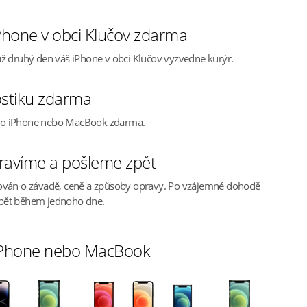
hone v obci Klučov zdarma
ž druhý den váš iPhone v obci Klučov vyzvedne kurýr.
stiku zdarma
ho iPhone nebo MacBook zdarma.
ravíme a pošleme zpět
ován o závadě, ceně a způsoby opravy. Po vzájemné dohodě
pět během jednoho dne.
 iPhone nebo MacBook