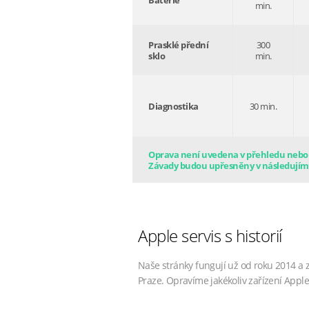
Baterie
min.
Prasklé přední
300
sklo
min.
Diagnostika
30 min.
Oprava není uvedena v přehledu nebo s
Závady budou upřesněny v následujím
Apple servis s historií
Naše stránky fungují už od roku 2014 a 
Praze. Opravíme jakékoliv zařízení Apple