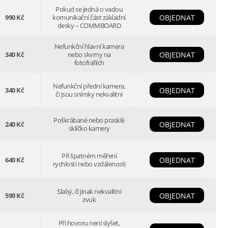
Pokud se jedná o vadou
990 Kč
komunikační část základní
OBJEDNAT
desky – COMMBOARD
Nefunkční hlavní kamera
340 Kč
nebo skvrny na
OBJEDNAT
fotofrafiích
Nefunkční přední kamera,
340 Kč
OBJEDNAT
či jsou snímky nekvalitní
Poškrábané nebo prasklé
240 Kč
OBJEDNAT
sklíčko kamery
Při špatném měření
640 Kč
OBJEDNAT
rychlosti nebo vzdálenosti
Slabý, či jinak nekvalitní
590 Kč
OBJEDNAT
zvuk
Při hovoru není slyšet,