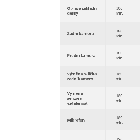
Oprava základní
300
desky
min.
180
Zadní kamera
min.
180
Přední kamera
min.
Výměna sklíčka
180
zadní kamery
min.
Výměna
180
senzoru
min.
vzdálenosti
180
Mikrofon
min.
180