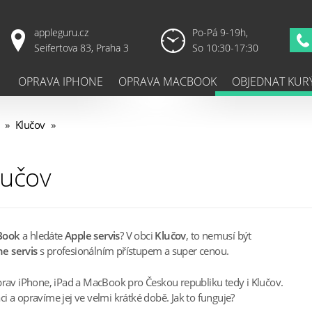
appleguru.cz
Po-Pá 9-19h,
Seifertova 83, Praha 3
So 10:30-17:30
OPRAVA IPHONE
OPRAVA MACBOOK
OBJEDNAT KUR
»
Klučov
»
lučov
Book
a hledáte
Apple servis
? V obci
Klučov
, to nemusí být
e servis
s profesionálním přístupem a super cenou.
prav iPhone, iPad a MacBook pro Českou republiku tedy i Klučov.
 a opravíme jej ve velmi krátké době. Jak to funguje?