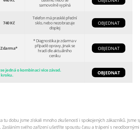
440 Kč
baterie, nebo se
OBJEDNAT
samovolně vypíná
Telefon má prasklé přední
740 Kč
sklo, nebo nezobrazuje
OBJEDNAT
displej
* Diagnostika je zdarma v
případě opravy, jinak se
Zdarma*
OBJEDNAT
hradí dle aktuálního
ceníku
e jedná o kombinaci více závad.
OBJEDNAT
 kroku.
za tu dobu jsme získali mnoho zkušeností i spokojených zákazníků. Jsme s
. Zasláním svého zařízení ušetříte spoustu času a trápení s neodbornými 