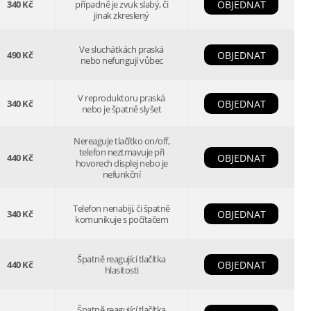
340 Kč
případně je zvuk slabý, či
OBJEDNAT
jinak zkreslený
Ve sluchátkách praská
490 Kč
OBJEDNAT
nebo nefungují vůbec
V reproduktoru praská
340 Kč
OBJEDNAT
nebo je špatně slyšet
Nereaguje tlačítko on/off,
telefon neztmavuje při
440 Kč
OBJEDNAT
hovorech displej nebo je
nefunkční
Telefon nenabijí, či špatně
340 Kč
OBJEDNAT
komunikuje s počítačem
Špatně reagující tlačítka
440 Kč
OBJEDNAT
hlasitosti
Špatně reagující tlačítka