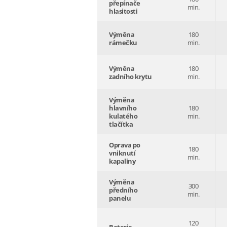
přepínače
min.
hlasitosti
Výměna
180
rámečku
min.
Výměna
180
zadního krytu
min.
Výměna
hlavního
180
kulatého
min.
tlačítka
Oprava po
180
vniknutí
min.
kapaliny
Výměna
300
předního
min.
panelu
120