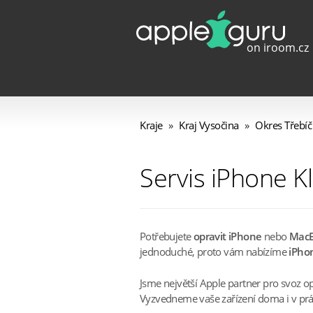
Kraje
»
Kraj Vysočina
»
Okres Třebíč
Servis iPhone K
Potřebujete
opravit iPhone
nebo
Mac
jednoduché, proto vám nabízíme
iPhon
Jsme největší Apple partner pro svoz o
Vyzvedneme vaše zařízení doma i v práci