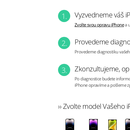
Vyzvedneme váš iP
1.
Zvolte svou opravu iPhone
a u
Provedeme diagno
2.
Provedeme diagnostiku vaše
Zkonzultujeme, op
3.
Po diagnostice budete inform
iPhone opravíme a pošleme z
›› Zvolte model Vašeho