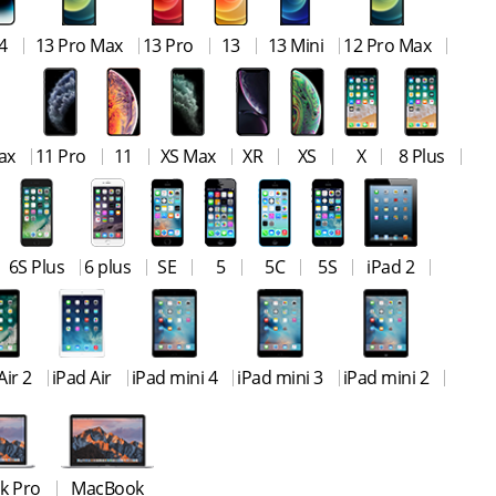
4
13 Pro Max
13 Pro
13
13 Mini
12 Pro Max
ax
11 Pro
11
XS Max
XR
XS
X
8 Plus
6S Plus
6 plus
SE
5
5C
5S
iPad 2
Air 2
iPad Air
iPad mini 4
iPad mini 3
iPad mini 2
k Pro
MacBook