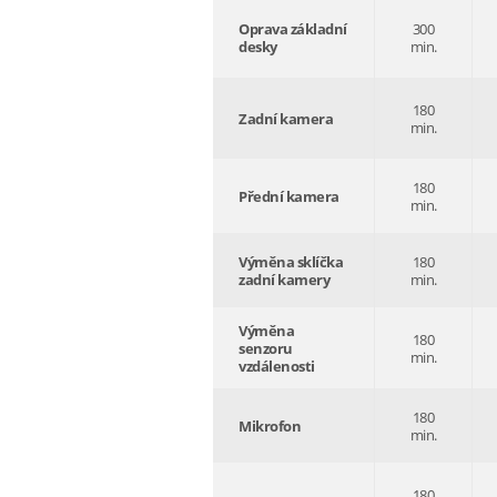
Oprava základní
300
desky
min.
180
Zadní kamera
min.
180
Přední kamera
min.
Výměna sklíčka
180
zadní kamery
min.
Výměna
180
senzoru
min.
vzdálenosti
180
Mikrofon
min.
180