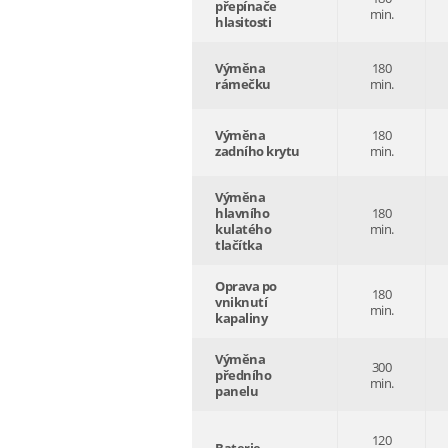
přepínače
min.
hlasitosti
Výměna
180
rámečku
min.
Výměna
180
zadního krytu
min.
Výměna
hlavního
180
kulatého
min.
tlačítka
Oprava po
180
vniknutí
min.
kapaliny
Výměna
300
předního
min.
panelu
120