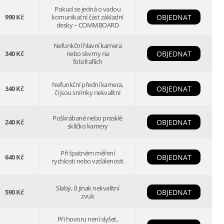
Pokud se jedná o vadou
990 Kč
komunikační část základní
OBJEDNAT
desky – COMMBOARD
Nefunkční hlavní kamera
340 Kč
nebo skvrny na
OBJEDNAT
fotofrafiích
Nefunkční přední kamera,
340 Kč
OBJEDNAT
či jsou snímky nekvalitní
Poškrábané nebo prasklé
240 Kč
OBJEDNAT
sklíčko kamery
Při špatném měření
640 Kč
OBJEDNAT
rychlosti nebo vzdálenosti
Slabý, či jinak nekvalitní
590 Kč
OBJEDNAT
zvuk
Při hovoru není slyšet,