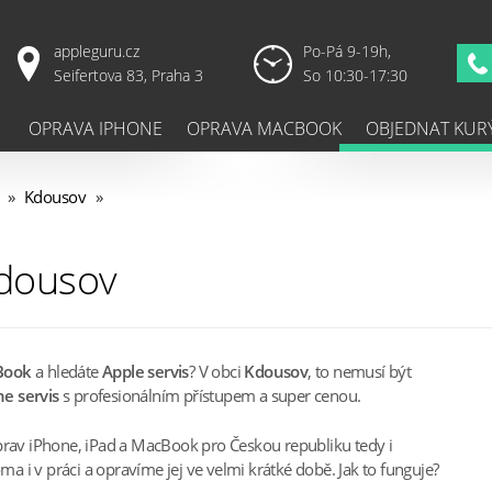
appleguru.cz
Po-Pá 9-19h,
Seifertova 83, Praha 3
So 10:30-17:30
OPRAVA IPHONE
OPRAVA MACBOOK
OBJEDNAT KUR
»
Kdousov
»
Kdousov
Book
a hledáte
Apple servis
? V obci
Kdousov
, to nemusí být
e servis
s profesionálním přístupem a super cenou.
prav iPhone, iPad a MacBook pro Českou republiku tedy i
 i v práci a opravíme jej ve velmi krátké době. Jak to funguje?