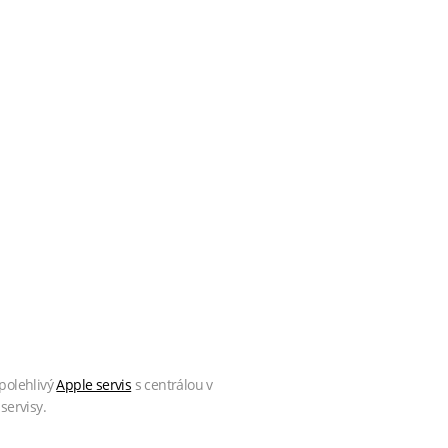
polehlivý
Apple servis
s centrálou v
servisy.