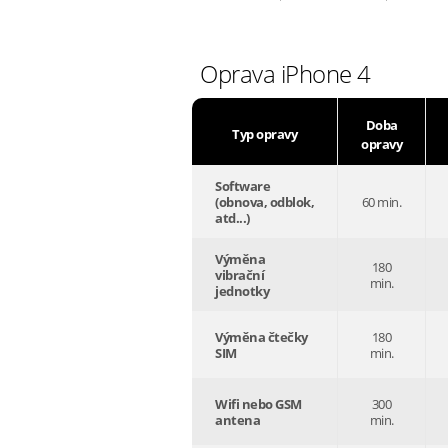
Oprava iPhone 4
Doba
Typ opravy
opravy
Software
(obnova, odblok,
60 min.
atd...)
Výměna
180
vibrační
min.
jednotky
Výměna čtečky
180
SIM
min.
Wifi nebo GSM
300
antena
min.