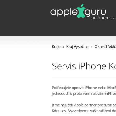
Kraje
»
Kraj Vysočina
»
Okres Třebíč
Servis iPhone 
Potřebujete
opravit iPhone
nebo
Mac
jednoduché, proto vám nabízíme
iPhon
Jsme největší Apple partner pro svoz o
Kdousov. Vyzvedneme vaše zařízení doma