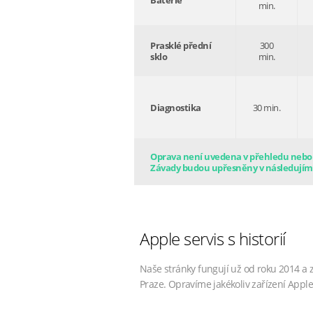
Baterie
min.
Prasklé přední
300
sklo
min.
Diagnostika
30 min.
Oprava není uvedena v přehledu nebo s
Závady budou upřesněny v následujím
Apple servis s historií
Naše stránky fungují už od roku 2014 a 
Praze. Opravíme jakékoliv zařízení Apple