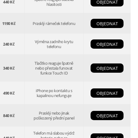
440 Kč
OBJEDNAT
hlasitosti
1190 Kč
Prasklý rámeček telefonu
OBJEDNAT
Výměna zadního krytu
240 Kč
OBJEDNAT
telefonu
Tlačítko reaguje špatně
340 Kč
nebo přestala funovat
OBJEDNAT
funkce Touch ID
iPhone po kontaktu s
490 Kč
OBJEDNAT
kapalinou nefunguje
Prasklý nebo jinak
840 Kč
OBJEDNAT
poškozený přední panel
Telefon má slabou výdrž