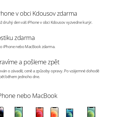
Phone v obci Kdousov zdarma
ž druhý den váš iPhone v obci Kdousov vyzvedne kurýr.
stiku zdarma
ho iPhone nebo MacBook zdarma.
ravíme a pošleme zpět
ován o závadě, ceně a způsoby opravy. Po vzájemné dohodě
pět během jednoho dne.
 iPhone nebo MacBook