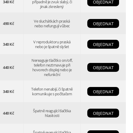
340 Kč
případně je zvuk slabý, či
OBJEDNAT
jinak zkreslený
Ve sluchátkách praská
490 Kč
OBJEDNAT
nebo nefungují vůbec
V reproduktoru praská
340 Kč
OBJEDNAT
nebo je špatně slyšet
Nereaguje tlačítko on/off,
telefon neztmavuje při
440 Kč
OBJEDNAT
hovorech displej nebo je
nefunkční
Telefon nenabijí, či špatně
340 Kč
OBJEDNAT
komunikuje s počítačem
Špatně reagující tlačítka
440 Kč
OBJEDNAT
hlasitosti
Špatně reagující tlačítka