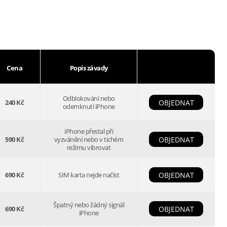
Cena
Popis závady
Odblokování nebo
240 Kč
OBJEDNAT
odemknutí iPhone
iPhone přestal při
590 Kč
vyzvánění nebo v tichém
OBJEDNAT
režimu vibrovat
690 Kč
SIM karta nejde načíst
OBJEDNAT
Špatný nebo žádný signál
690 Kč
OBJEDNAT
iPhone