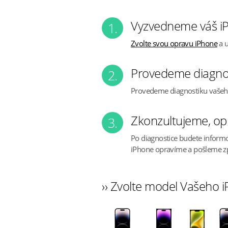
Vyzvedneme váš i
1.
Zvolte svou opravu iPhone
a u
Provedeme diagno
2.
Provedeme diagnostiku vaše
Zkonzultujeme, op
3.
Po diagnostice budete inform
iPhone opravíme a pošleme z
›› Zvolte model Vašeho