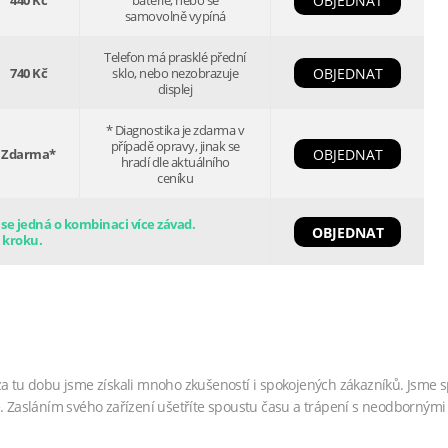
440 Kč
baterie, nebo se
OBJEDNAT
samovolně vypíná
Telefon má prasklé přední
740 Kč
sklo, nebo nezobrazuje
OBJEDNAT
displej
* Diagnostika je zdarma v
případě opravy, jinak se
Zdarma*
OBJEDNAT
hradí dle aktuálního
ceníku
e jedná o kombinaci více závad.
OBJEDNAT
 kroku.
za tu dobu jsme získali mnoho zkušeností i spokojených zákazníků. Jsme s
. Zasláním svého zařízení ušetříte spoustu času a trápení s neodbornými 