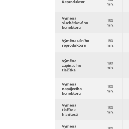
Reproduktor
min.
Výměna
180
sluchátkového
min.
konektoru
Výměna ušního
180
reproduktoru
min.
Výměna
180
zapínacího
min.
tlačítka
Výměna
180
napájecího
min.
konektoru
Výměna
180
tlačítek
min.
hlasitosti
Výměna
180