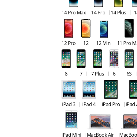
14 Pro Max
14 Pro
14 Plus
1
12 Pro
12
12 Mini
11 Pro M
8
7
7 Plus
6
6S
iPad 3
iPad 4
iPad Pro
iPad 
iPad Mini
MacBook Air
MacBoo