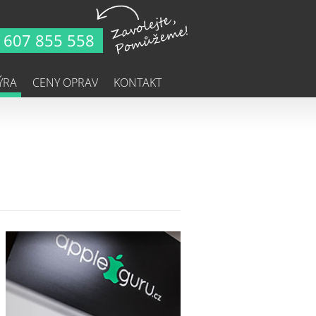
607 855 558
ÝRA
CENY OPRAV
KONTAKT