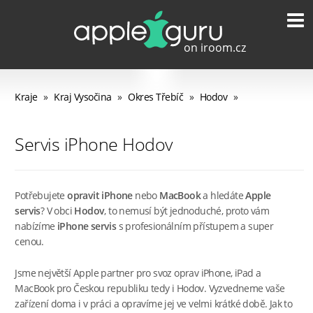
Kraje
»
Kraj Vysočina
»
Okres Třebíč
»
Hodov
»
Servis iPhone Hodov
Potřebujete
opravit iPhone
nebo
MacBook
a hledáte
Apple
servis
? V obci
Hodov
, to nemusí být jednoduché, proto vám
nabízíme
iPhone servis
s profesionálním přístupem a super
cenou.
Jsme největší Apple partner pro svoz oprav iPhone, iPad a
MacBook pro Českou republiku tedy i Hodov. Vyzvedneme vaše
zařízení doma i v práci a opravíme jej ve velmi krátké době. Jak to