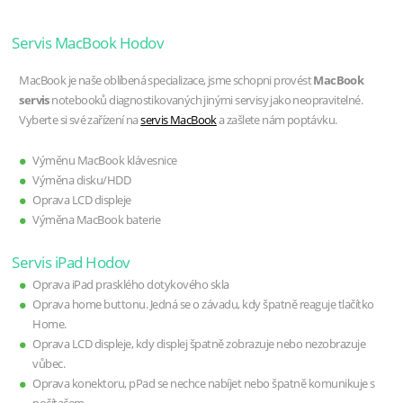
Servis MacBook Hodov
MacBook je naše oblíbená specializace, jsme schopni provést
MacBook
servis
notebooků diagnostikovaných jinými servisy jako neopravitelné.
Vyberte si své zařízení na
servis MacBook
a zašlete nám poptávku.
Výměnu MacBook klávesnice
Výměna disku/HDD
Oprava LCD displeje
Výměna MacBook baterie
Servis iPad Hodov
Oprava iPad prasklého dotykového skla
Oprava home buttonu. Jedná se o závadu, kdy špatně reaguje tlačítko
Home.
Oprava LCD displeje, kdy displej špatně zobrazuje nebo nezobrazuje
vůbec.
Oprava konektoru, pPad se nechce nabíjet nebo špatně komunikuje s