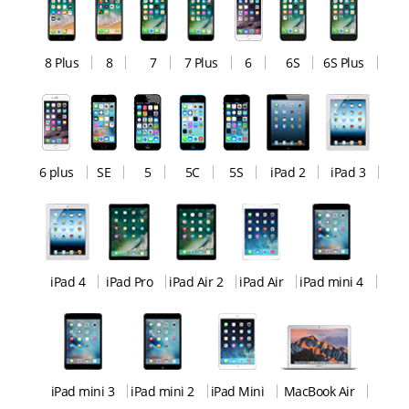
8 Plus
8
7
7 Plus
6
6S
6S Plus
6 plus
SE
5
5C
5S
iPad 2
iPad 3
iPad 4
iPad Pro
iPad Air 2
iPad Air
iPad mini 4
iPad mini 3
iPad mini 2
iPad Mini
MacBook Air