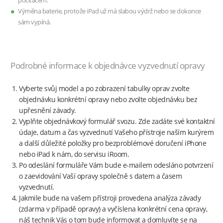
počítačem.
Výměna baterie, protože iPad už má slabou výdrž nebo se dokonce
sám vypíná.
Podrobné informace k objednávce vyzvednutí opravy
Vyberte svůj model a po zobrazení tabulky oprav zvolte
objednávku konkrétní opravy nebo zvolte objednávku bez
upřesnění závady.
Vyplňte objednávkový formulář svozu. Zde zadáte své kontaktní
údaje, datum a čas vyzvednutí Vašeho přístroje naším kurýrem
a další důležité položky pro bezproblémové doručení iPhone
nebo iPad k nám, do servisu iRoom.
Po odeslání formuláře Vám bude e-mailem odesláno potvrzení
o zaevidování Vaší opravy společně s datem a časem
vyzvednutí.
Jakmile bude na vašem přístroji provedena analýza závady
(zdarma v případě opravy) a vyčíslena konkrétní cena opravy,
náš technik Vás o tom bude informovat a domluvíte se na