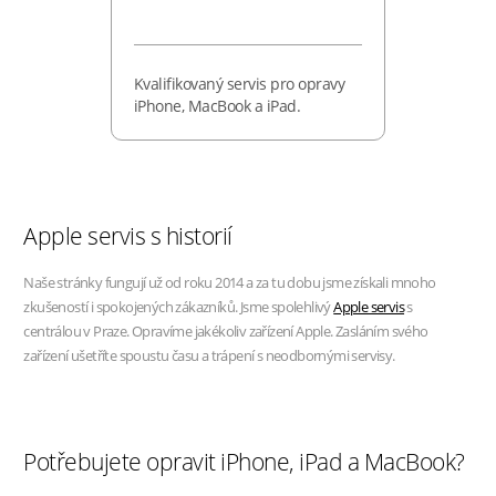
Kvalifikovaný servis pro opravy
iPhone, MacBook a iPad.
Apple servis s historií
Naše stránky fungují už od roku 2014 a za tu dobu jsme získali mnoho
zkušeností i spokojených zákazníků. Jsme spolehlivý
Apple servis
s
centrálou v Praze. Opravíme jakékoliv zařízení Apple. Zasláním svého
zařízení ušetříte spoustu času a trápení s neodbornými servisy.
Potřebujete opravit iPhone, iPad a MacBook?