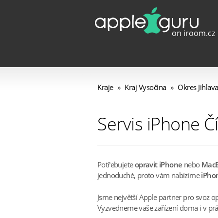
Kraje
»
Kraj Vysočina
»
Okres Jihlav
Servis iPhone Č
Potřebujete
opravit iPhone
nebo
Mac
jednoduché, proto vám nabízíme
iPhon
Jsme největší Apple partner pro svoz o
Vyzvedneme vaše zařízení doma i v práci