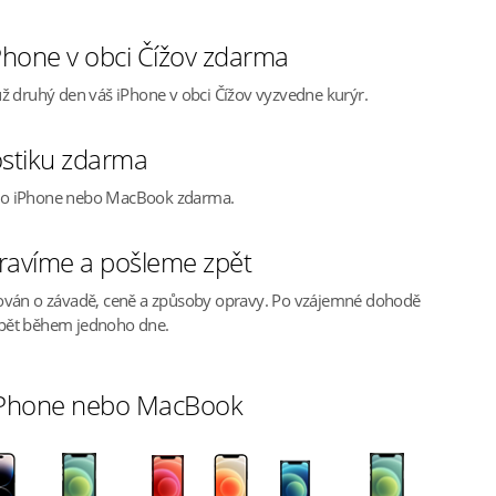
hone v obci Čížov zdarma
ž druhý den váš iPhone v obci Čížov vyzvedne kurýr.
stiku zdarma
ho iPhone nebo MacBook zdarma.
ravíme a pošleme zpět
ován o závadě, ceně a způsoby opravy. Po vzájemné dohodě
pět během jednoho dne.
 iPhone nebo MacBook