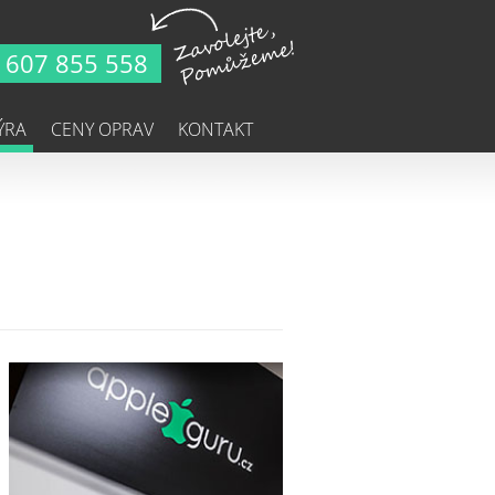
607 855 558
ÝRA
CENY OPRAV
KONTAKT