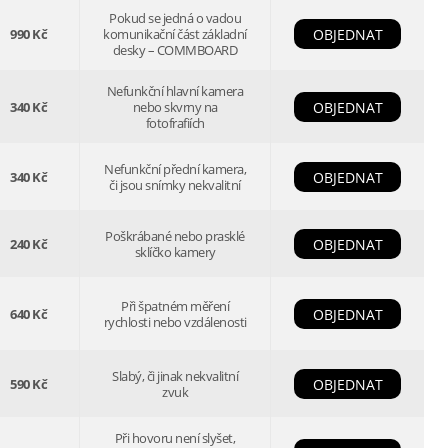
Pokud se jedná o vadou
990 Kč
komunikační část základní
OBJEDNAT
desky – COMMBOARD
Nefunkční hlavní kamera
340 Kč
nebo skvrny na
OBJEDNAT
fotofrafiích
Nefunkční přední kamera,
340 Kč
OBJEDNAT
či jsou snímky nekvalitní
Poškrábané nebo prasklé
240 Kč
OBJEDNAT
sklíčko kamery
Při špatném měření
640 Kč
OBJEDNAT
rychlosti nebo vzdálenosti
Slabý, či jinak nekvalitní
590 Kč
OBJEDNAT
zvuk
Při hovoru není slyšet,