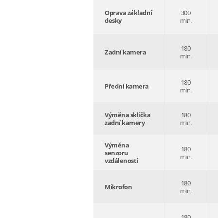
Oprava základní
300
desky
min.
180
Zadní kamera
min.
180
Přední kamera
min.
Výměna sklíčka
180
zadní kamery
min.
Výměna
180
senzoru
min.
vzdálenosti
180
Mikrofon
min.
180