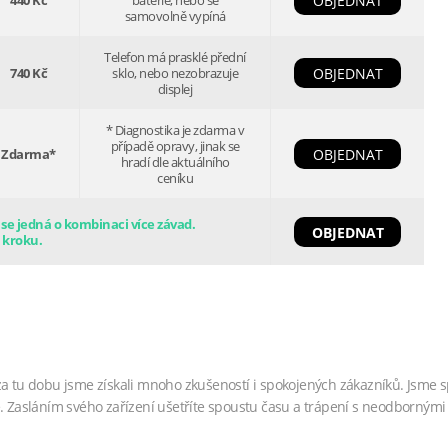
440 Kč
baterie, nebo se
OBJEDNAT
samovolně vypíná
Telefon má prasklé přední
740 Kč
sklo, nebo nezobrazuje
OBJEDNAT
displej
* Diagnostika je zdarma v
případě opravy, jinak se
Zdarma*
OBJEDNAT
hradí dle aktuálního
ceníku
e jedná o kombinaci více závad.
OBJEDNAT
 kroku.
za tu dobu jsme získali mnoho zkušeností i spokojených zákazníků. Jsme s
. Zasláním svého zařízení ušetříte spoustu času a trápení s neodbornými 