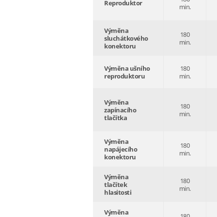
Reproduktor
min.
Výměna
180
sluchátkového
min.
konektoru
Výměna ušního
180
reproduktoru
min.
Výměna
180
zapínacího
min.
tlačítka
Výměna
180
napájecího
min.
konektoru
Výměna
180
tlačítek
min.
hlasitosti
Výměna
180