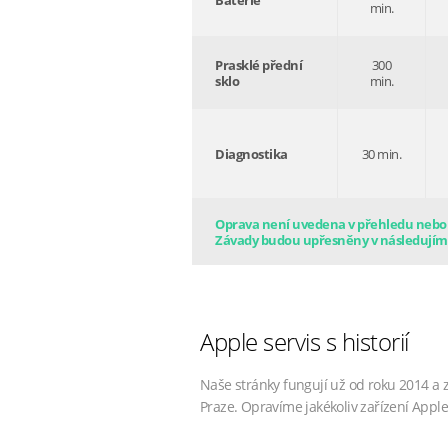
Baterie
min.
Prasklé přední
300
sklo
min.
Diagnostika
30 min.
Oprava není uvedena v přehledu nebo s
Závady budou upřesněny v následujím
Apple servis s historií
Naše stránky fungují už od roku 2014 a 
Praze. Opravíme jakékoliv zařízení Apple