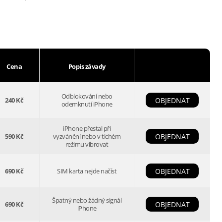
Cena
Popis závady
Odblokování nebo
240 Kč
OBJEDNAT
odemknutí iPhone
iPhone přestal při
590 Kč
vyzvánění nebo v tichém
OBJEDNAT
režimu vibrovat
690 Kč
SIM karta nejde načíst
OBJEDNAT
Špatný nebo žádný signál
690 Kč
OBJEDNAT
iPhone