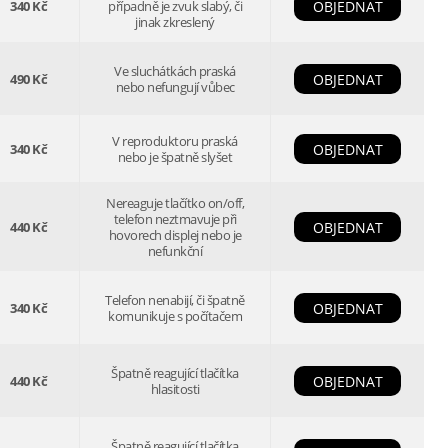
340 Kč
případně je zvuk slabý, či
OBJEDNAT
jinak zkreslený
Ve sluchátkách praská
490 Kč
OBJEDNAT
nebo nefungují vůbec
V reproduktoru praská
340 Kč
OBJEDNAT
nebo je špatně slyšet
Nereaguje tlačítko on/off,
telefon neztmavuje při
440 Kč
OBJEDNAT
hovorech displej nebo je
nefunkční
Telefon nenabijí, či špatně
340 Kč
OBJEDNAT
komunikuje s počítačem
Špatně reagující tlačítka
440 Kč
OBJEDNAT
hlasitosti
Špatně reagující tlačítka