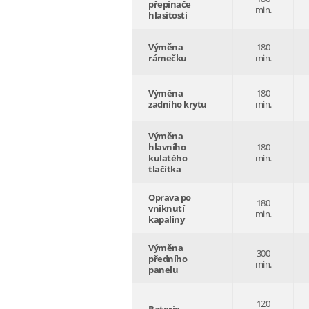
přepínače
min.
hlasitosti
Výměna
180
rámečku
min.
Výměna
180
zadního krytu
min.
Výměna
hlavního
180
kulatého
min.
tlačítka
Oprava po
180
vniknutí
min.
kapaliny
Výměna
300
předního
min.
panelu
120