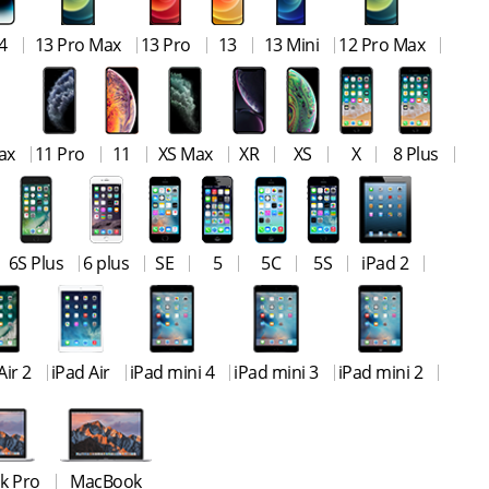
4
13 Pro Max
13 Pro
13
13 Mini
12 Pro Max
ax
11 Pro
11
XS Max
XR
XS
X
8 Plus
6S Plus
6 plus
SE
5
5C
5S
iPad 2
Air 2
iPad Air
iPad mini 4
iPad mini 3
iPad mini 2
k Pro
MacBook