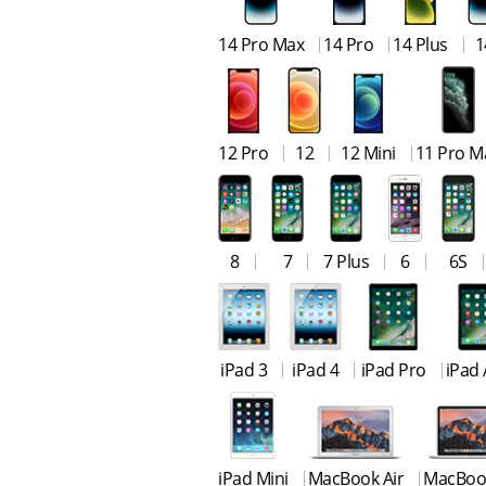
14 Pro Max
14 Pro
14 Plus
1
12 Pro
12
12 Mini
11 Pro M
8
7
7 Plus
6
6S
iPad 3
iPad 4
iPad Pro
iPad 
iPad Mini
MacBook Air
MacBoo