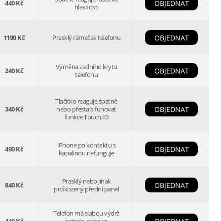
440 Kč
OBJEDNAT
hlasitosti
1190 Kč
Prasklý rámeček telefonu
OBJEDNAT
Výměna zadního krytu
240 Kč
OBJEDNAT
telefonu
Tlačítko reaguje špatně
340 Kč
nebo přestala funovat
OBJEDNAT
funkce Touch ID
iPhone po kontaktu s
490 Kč
OBJEDNAT
kapalinou nefunguje
Prasklý nebo jinak
840 Kč
OBJEDNAT
poškozený přední panel
Telefon má slabou výdrž