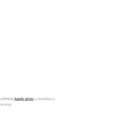
polehlivý
Apple servis
s centrálou v
servisy.