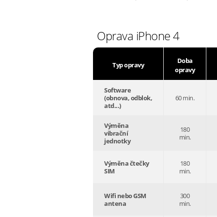
Oprava iPhone 4
Doba
Typ opravy
opravy
Software
(obnova, odblok,
60 min.
atd...)
Výměna
180
vibrační
min.
jednotky
Výměna čtečky
180
SIM
min.
Wifi nebo GSM
300
antena
min.