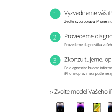
Vyzvedneme váš iP
1.
Zvolte svou opravu iPhone
a u
Provedeme diagno
2.
Provedeme diagnostiku vaše
Zkonzultujeme, op
3.
Po diagnostice budete inform
iPhone opravíme a pošleme z
›› Zvolte model Vašeho