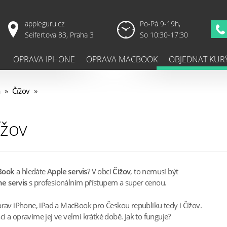
appleguru.cz
Po-Pá 9-19h,
Seifertova 83, Praha 3
So 10:30-17:30
OPRAVA IPHONE
OPRAVA MACBOOK
OBJEDNAT KUR
a
»
Čížov
»
ížov
Book
a hledáte
Apple servis
? V obci
Čížov
, to nemusí být
e servis
s profesionálním přístupem a super cenou.
prav iPhone, iPad a MacBook pro Českou republiku tedy i Čížov.
 a opravíme jej ve velmi krátké době. Jak to funguje?