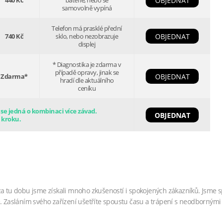
440 Kč
baterie, nebo se
OBJEDNAT
samovolně vypíná
Telefon má prasklé přední
740 Kč
sklo, nebo nezobrazuje
OBJEDNAT
displej
* Diagnostika je zdarma v
případě opravy, jinak se
Zdarma*
OBJEDNAT
hradí dle aktuálního
ceníku
e jedná o kombinaci více závad.
OBJEDNAT
 kroku.
za tu dobu jsme získali mnoho zkušeností i spokojených zákazníků. Jsme s
. Zasláním svého zařízení ušetříte spoustu času a trápení s neodbornými 