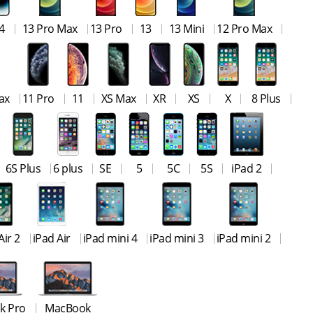
4
13 Pro Max
13 Pro
13
13 Mini
12 Pro Max
ax
11 Pro
11
XS Max
XR
XS
X
8 Plus
6S Plus
6 plus
SE
5
5C
5S
iPad 2
Air 2
iPad Air
iPad mini 4
iPad mini 3
iPad mini 2
k Pro
MacBook