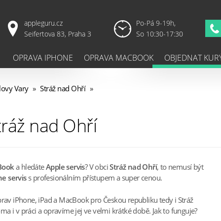
appleguru.cz
Po-Pá 9-19h,
Seifertova 83, Praha 3
So 10:30-17:30
OPRAVA IPHONE
OPRAVA MACBOOK
OBJEDNAT KUR
lovy Vary
»
Stráž nad Ohří
»
tráž nad Ohří
Book
a hledáte
Apple servis
? V obci
Stráž nad Ohří
, to nemusí být
e servis
s profesionálním přístupem a super cenou.
prav iPhone, iPad a MacBook pro Českou republiku tedy i Stráž
 i v práci a opravíme jej ve velmi krátké době. Jak to funguje?