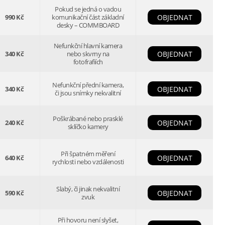
Pokud se jedná o vadou
990 Kč
komunikační část základní
OBJEDNAT
desky – COMMBOARD
Nefunkční hlavní kamera
340 Kč
nebo skvrny na
OBJEDNAT
fotofrafiích
Nefunkční přední kamera,
340 Kč
OBJEDNAT
či jsou snímky nekvalitní
Poškrábané nebo prasklé
240 Kč
OBJEDNAT
sklíčko kamery
Při špatném měření
640 Kč
OBJEDNAT
rychlosti nebo vzdálenosti
Slabý, či jinak nekvalitní
590 Kč
OBJEDNAT
zvuk
Při hovoru není slyšet,