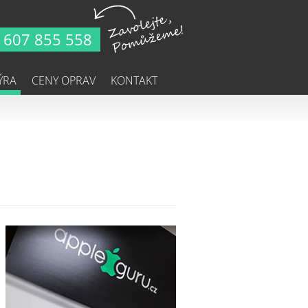
607 855 558
ÝRA
CENY OPRAV
KONTAKT