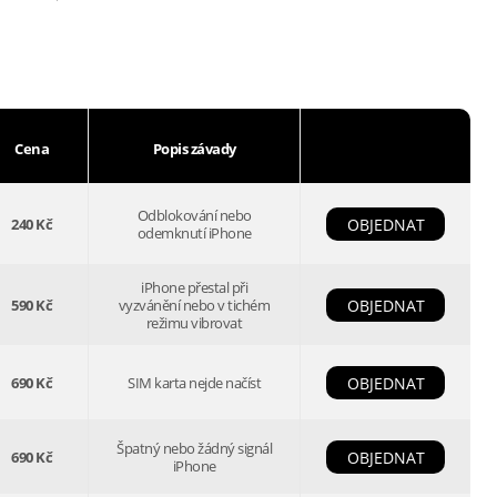
Cena
Popis závady
Odblokování nebo
240 Kč
OBJEDNAT
odemknutí iPhone
iPhone přestal při
590 Kč
vyzvánění nebo v tichém
OBJEDNAT
režimu vibrovat
690 Kč
SIM karta nejde načíst
OBJEDNAT
Špatný nebo žádný signál
690 Kč
OBJEDNAT
iPhone