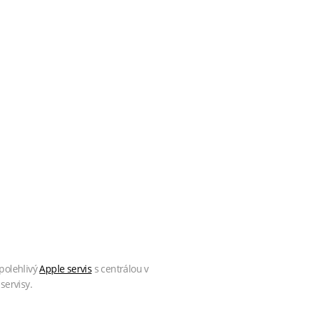
polehlivý
Apple servis
s centrálou v
servisy.