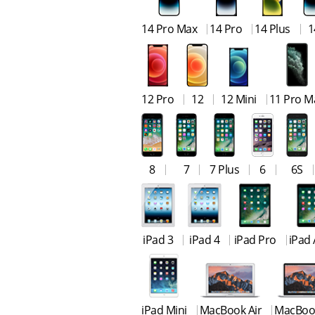
14 Pro Max
14 Pro
14 Plus
1
12 Pro
12
12 Mini
11 Pro M
8
7
7 Plus
6
6S
iPad 3
iPad 4
iPad Pro
iPad 
iPad Mini
MacBook Air
MacBoo