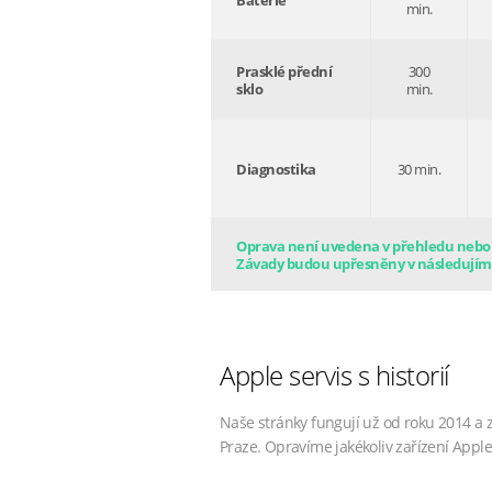
Baterie
min.
Prasklé přední
300
sklo
min.
Diagnostika
30 min.
Oprava není uvedena v přehledu nebo s
Závady budou upřesněny v následujím
Apple servis s historií
Naše stránky fungují už od roku 2014 a 
Praze. Opravíme jakékoliv zařízení Apple