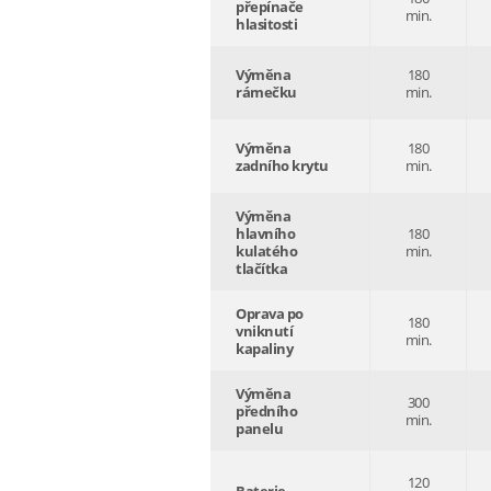
přepínače
min.
hlasitosti
Výměna
180
rámečku
min.
Výměna
180
zadního krytu
min.
Výměna
hlavního
180
kulatého
min.
tlačítka
Oprava po
180
vniknutí
min.
kapaliny
Výměna
300
předního
min.
panelu
120