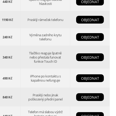
440 Kč
OBJEDNAT
hlasitosti
1190 Kč
Prasklý rámeček telefonu
OBJEDNAT
Výměna zadního krytu
240 Kč
OBJEDNAT
telefonu
Tlačítko reaguje špatně
340 Kč
nebo přestala funovat
OBJEDNAT
funkce Touch ID
iPhone po kontaktu s
490 Kč
OBJEDNAT
kapalinou nefunguje
Prasklý nebo jinak
840 Kč
OBJEDNAT
poškozený přední panel
Telefon má slabou výdrž