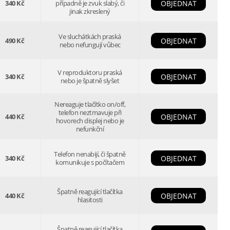
340 Kč
případně je zvuk slabý, či
OBJEDNAT
jinak zkreslený
Ve sluchátkách praská
490 Kč
OBJEDNAT
nebo nefungují vůbec
V reproduktoru praská
340 Kč
OBJEDNAT
nebo je špatně slyšet
Nereaguje tlačítko on/off,
telefon neztmavuje při
440 Kč
OBJEDNAT
hovorech displej nebo je
nefunkční
Telefon nenabijí, či špatně
340 Kč
OBJEDNAT
komunikuje s počítačem
Špatně reagující tlačítka
440 Kč
OBJEDNAT
hlasitosti
Špatně reagující tlačítka