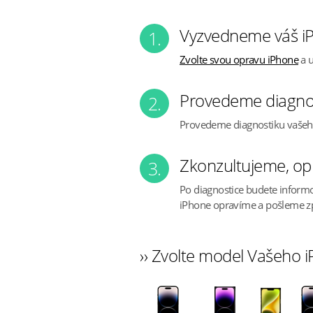
Vyzvedneme váš iP
1.
Zvolte svou opravu iPhone
a u
Provedeme diagno
2.
Provedeme diagnostiku vaše
Zkonzultujeme, op
3.
Po diagnostice budete inform
iPhone opravíme a pošleme z
›› Zvolte model Vašeho