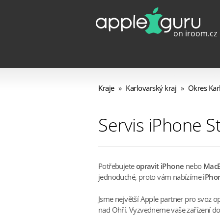
Kraje
»
Karlovarský kraj
»
Okres Kar
Servis iPhone S
Potřebujete
opravit iPhone
nebo
Mac
jednoduché, proto vám nabízíme
iPhon
Jsme největší Apple partner pro svoz o
nad Ohří. Vyzvedneme vaše zařízení doma