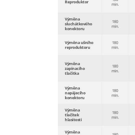
Reproduktor
min.
Výměna
180
sluchátkového
min.
konektoru
Výměna ušního
180
reproduktoru
min.
Výměna
180
zapínacího
min.
tlačítka
Výměna
180
napájecího
min.
konektoru
Výměna
180
tlačítek
min.
hlasitosti
Výměna
180