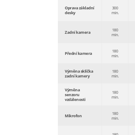
Oprava základní
300
desky
min.
180
Zadní kamera
min.
180
Přední kamera
min.
Výměna sklíčka
180
zadní kamery
min.
Výměna
180
senzoru
min.
vzdálenosti
180
Mikrofon
min.
180