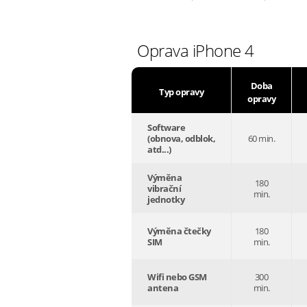
Oprava iPhone 4
Doba
Typ opravy
opravy
Software
(obnova, odblok,
60 min.
atd...)
Výměna
180
vibrační
min.
jednotky
Výměna čtečky
180
SIM
min.
Wifi nebo GSM
300
antena
min.