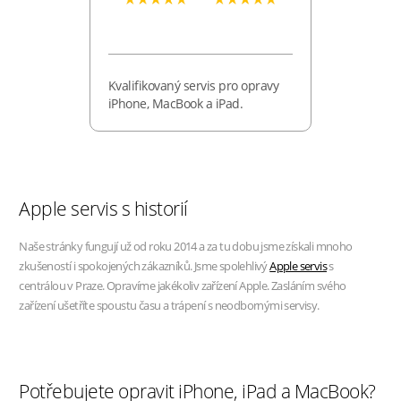
Kvalifikovaný servis pro opravy
iPhone, MacBook a iPad.
Apple servis s historií
Naše stránky fungují už od roku 2014 a za tu dobu jsme získali mnoho
zkušeností i spokojených zákazníků. Jsme spolehlivý
Apple servis
s
centrálou v Praze. Opravíme jakékoliv zařízení Apple. Zasláním svého
zařízení ušetříte spoustu času a trápení s neodbornými servisy.
Potřebujete opravit iPhone, iPad a MacBook?