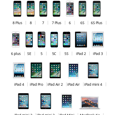
8 Plus
8
7
7 Plus
6
6S
6S Plus
6 plus
SE
5
5C
5S
iPad 2
iPad 3
iPad 4
iPad Pro
iPad Air 2
iPad Air
iPad mini 4