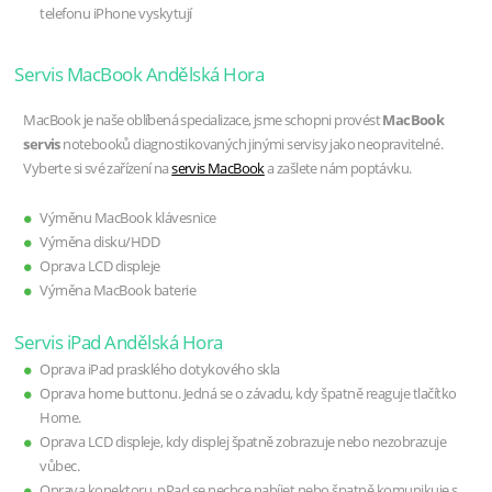
telefonu iPhone vyskytují
Servis MacBook Andělská Hora
MacBook je naše oblíbená specializace, jsme schopni provést
MacBook
servis
notebooků diagnostikovaných jinými servisy jako neopravitelné.
Vyberte si své zařízení na
servis MacBook
a zašlete nám poptávku.
Výměnu MacBook klávesnice
Výměna disku/HDD
Oprava LCD displeje
Výměna MacBook baterie
Servis iPad Andělská Hora
Oprava iPad prasklého dotykového skla
Oprava home buttonu. Jedná se o závadu, kdy špatně reaguje tlačítko
Home.
Oprava LCD displeje, kdy displej špatně zobrazuje nebo nezobrazuje
vůbec.
Oprava konektoru, pPad se nechce nabíjet nebo špatně komunikuje s