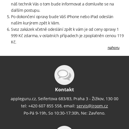
náš technik Vás o tom bude informovat a domluvíte se na
dalším postupu.
Po dokončení opravy bude Váš iPhone nebo iPad odeslán
naším kurýrem zpět k Vám.
Svoz zakázek včetně odeslání zpět k vám je od ceny opravy 1
999 Kč zdarma, v ostatních případech je zpoplatněn cenou 119
Kč.
nahoru
Kontakt
appleguru.cz, Seifertova 683/83, Praha 3 - Žižkov, 130 00
tel: +420 607 855 558, email:
servis@iroom.cz
Po-Pá 9-19h, So 10:30-17:30h, Ne: Zavřeno.