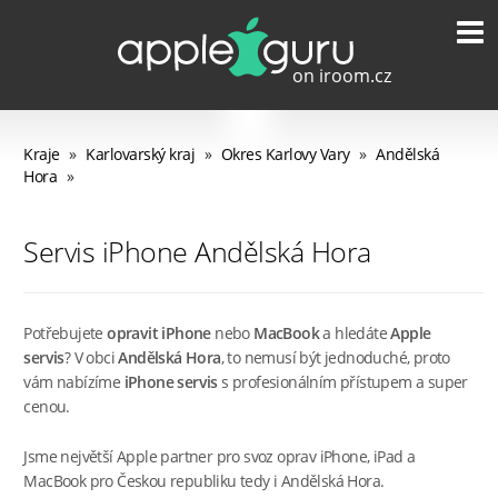
Kraje
»
Karlovarský kraj
»
Okres Karlovy Vary
»
Andělská
Hora
»
Servis iPhone Andělská Hora
Potřebujete
opravit iPhone
nebo
MacBook
a hledáte
Apple
servis
? V obci
Andělská Hora
, to nemusí být jednoduché, proto
vám nabízíme
iPhone servis
s profesionálním přístupem a super
cenou.
Jsme největší Apple partner pro svoz oprav iPhone, iPad a
MacBook pro Českou republiku tedy i Andělská Hora.