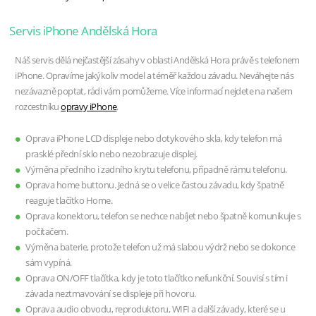
Servis iPhone Andělská Hora
Náš servis dělá nejčastější zásahy v oblasti Andělská Hora právě s telefonem
iPhone. Opravíme jakýkoliv model a téměř každou závadu. Neváhejte nás
nezávazně poptat, rádi vám pomůžeme. Více informací nejdete na našem
rozcestníku
opravy iPhone
.
Oprava iPhone LCD displeje nebo dotykového skla, kdy telefon má
prasklé přední sklo nebo nezobrazuje displej.
Výměna předního i zadního krytu telefonu, případně rámu telefonu.
Oprava home buttonu. Jedná se o velice častou závadu, kdy špatně
reaguje tlačítko Home.
Oprava konektoru, telefon se nechce nabíjet nebo špatně komunikuje s
počítačem.
Výměna baterie, protože telefon už má slabou výdrž nebo se dokonce
sám vypíná.
Oprava ON/OFF tlačítka, kdy je toto tlačítko nefunkční. Souvisí s tím i
závada neztmavování se displeje při hovoru.
Oprava audio obvodu, reproduktoru, WIFI a další závady, které se u