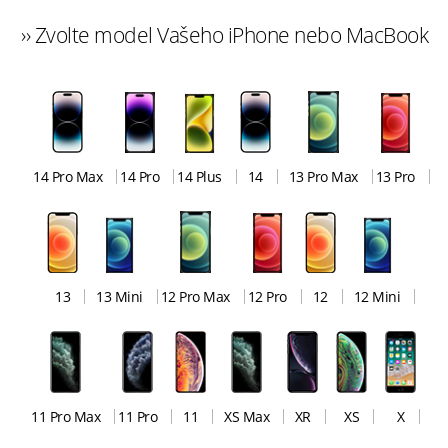
›› Zvolte model Vašeho iPhone nebo MacBook
14 Pro Max
14 Pro
14 Plus
14
13 Pro Max
13 Pro
13
13 Mini
12 Pro Max
12 Pro
12
12 Mini
11 Pro Max
11 Pro
11
XS Max
XR
XS
X