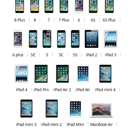
8 Plus
8
7
7 Plus
6
6S
6S Plus
6 plus
SE
5
5C
5S
iPad 2
iPad 3
iPad 4
iPad Pro
iPad Air 2
iPad Air
iPad mini 4
iPad mini 3
iPad mini 2
iPad Mini
MacBook Air