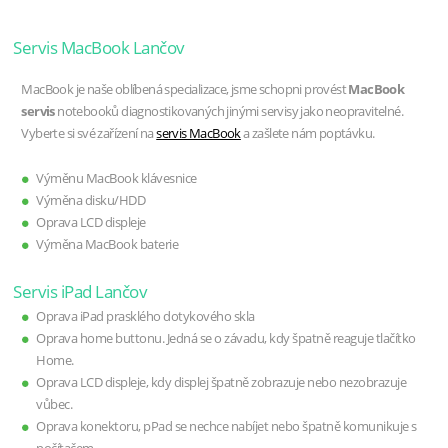
Servis MacBook Lančov
MacBook je naše oblíbená specializace, jsme schopni provést
MacBook
servis
notebooků diagnostikovaných jinými servisy jako neopravitelné.
Vyberte si své zařízení na
servis MacBook
a zašlete nám poptávku.
Výměnu MacBook klávesnice
Výměna disku/HDD
Oprava LCD displeje
Výměna MacBook baterie
Servis iPad Lančov
Oprava iPad prasklého dotykového skla
Oprava home buttonu. Jedná se o závadu, kdy špatně reaguje tlačítko
Home.
Oprava LCD displeje, kdy displej špatně zobrazuje nebo nezobrazuje
vůbec.
Oprava konektoru, pPad se nechce nabíjet nebo špatně komunikuje s