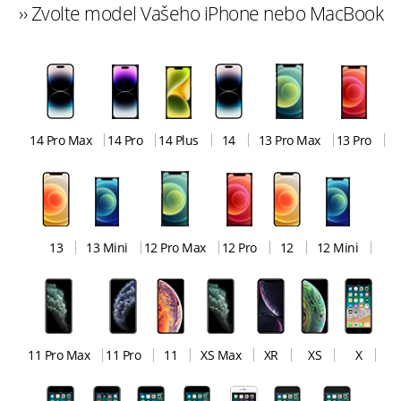
›› Zvolte model Vašeho iPhone nebo MacBook
14 Pro Max
14 Pro
14 Plus
14
13 Pro Max
13 Pro
13
13 Mini
12 Pro Max
12 Pro
12
12 Mini
11 Pro Max
11 Pro
11
XS Max
XR
XS
X