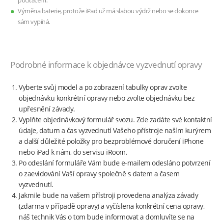
počítačem.
Výměna baterie, protože iPad už má slabou výdrž nebo se dokonce
sám vypíná.
Podrobné informace k objednávce vyzvednutí opravy
Vyberte svůj model a po zobrazení tabulky oprav zvolte
objednávku konkrétní opravy nebo zvolte objednávku bez
upřesnění závady.
Vyplňte objednávkový formulář svozu. Zde zadáte své kontaktní
údaje, datum a čas vyzvednutí Vašeho přístroje naším kurýrem
a další důležité položky pro bezproblémové doručení iPhone
nebo iPad k nám, do servisu iRoom.
Po odeslání formuláře Vám bude e-mailem odesláno potvrzení
o zaevidování Vaší opravy společně s datem a časem
vyzvednutí.
Jakmile bude na vašem přístroji provedena analýza závady
(zdarma v případě opravy) a vyčíslena konkrétní cena opravy,
náš technik Vás o tom bude informovat a domluvíte se na