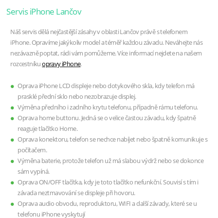
Servis iPhone Lančov
Náš servis dělá nejčastější zásahy v oblasti Lančov právě s telefonem
iPhone. Opravíme jakýkoliv model a téměř každou závadu. Neváhejte nás
nezávazně poptat, rádi vám pomůžeme. Více informací nejdete na našem
rozcestníku
opravy iPhone
.
Oprava iPhone LCD displeje nebo dotykového skla, kdy telefon má
prasklé přední sklo nebo nezobrazuje displej.
Výměna předního i zadního krytu telefonu, případně rámu telefonu.
Oprava home buttonu. Jedná se o velice častou závadu, kdy špatně
reaguje tlačítko Home.
Oprava konektoru, telefon se nechce nabíjet nebo špatně komunikuje s
počítačem.
Výměna baterie, protože telefon už má slabou výdrž nebo se dokonce
sám vypíná.
Oprava ON/OFF tlačítka, kdy je toto tlačítko nefunkční. Souvisí s tím i
závada neztmavování se displeje při hovoru.
Oprava audio obvodu, reproduktoru, WIFI a další závady, které se u
telefonu iPhone vyskytují