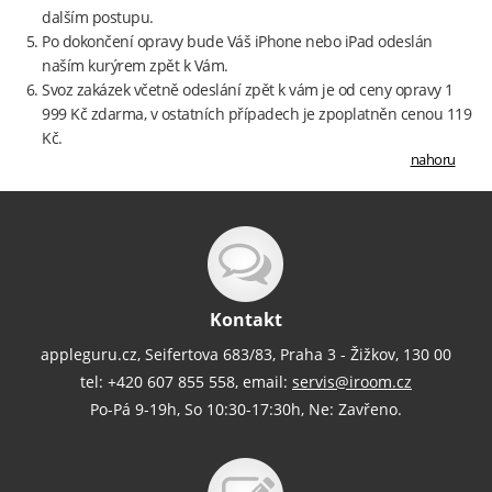
dalším postupu.
Po dokončení opravy bude Váš iPhone nebo iPad odeslán
naším kurýrem zpět k Vám.
Svoz zakázek včetně odeslání zpět k vám je od ceny opravy 1
999 Kč zdarma, v ostatních případech je zpoplatněn cenou 119
Kč.
nahoru
Kontakt
appleguru.cz, Seifertova 683/83, Praha 3 - Žižkov, 130 00
tel: +420 607 855 558, email:
servis@iroom.cz
Po-Pá 9-19h, So 10:30-17:30h, Ne: Zavřeno.