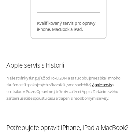
Kvalifikovaný servis pro opravy
iPhone, MacBook a iPad.
Apple servis s historií
Naše stránky fungují už od roku 2014 a za tu dobu jsme získali mnoho
zkušeností i spokojených zákazníků. Jsme spolehlivý
Apple servis
s
centrálou v Praze. Opravíme jakékoliv zařízení Apple. Zasláním svého
zařízení ušetříte spoustu času a trápení s neodbornými servisy.
Potřebujete opravit iPhone, iPad a MacBook?