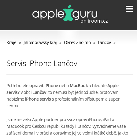
Kraje
»
Jihomoravský kraj
»
Okres Znojmo
»
Lančov
»
Servis iPhone Lančov
Potřebujete
opravit iPhone
nebo
MacBook
a hledáte
Apple
servis
? V obci
Lančov
, to nemusí být jednoduché, proto vám
nabízíme
iPhone servis
s profesionálním přístupem a super
cenou.
Jsme největší Apple partner pro svoz oprav iPhone, iPad a
MacBook pro Českou republiku tedy i Lančov. Vyzvedneme vaše
zařízení doma i v práci a opravíme jej ve velmi krátké době. Jak to