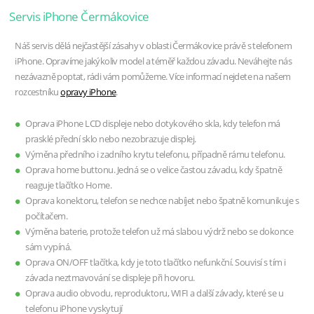
Servis iPhone Čermákovice
Náš servis dělá nejčastější zásahy v oblasti Čermákovice právě s telefonem
iPhone. Opravíme jakýkoliv model a téměř každou závadu. Neváhejte nás
nezávazně poptat, rádi vám pomůžeme. Více informací nejdete na našem
rozcestníku
opravy iPhone
.
Oprava iPhone LCD displeje nebo dotykového skla, kdy telefon má
prasklé přední sklo nebo nezobrazuje displej.
Výměna předního i zadního krytu telefonu, případně rámu telefonu.
Oprava home buttonu. Jedná se o velice častou závadu, kdy špatně
reaguje tlačítko Home.
Oprava konektoru, telefon se nechce nabíjet nebo špatně komunikuje s
počítačem.
Výměna baterie, protože telefon už má slabou výdrž nebo se dokonce
sám vypíná.
Oprava ON/OFF tlačítka, kdy je toto tlačítko nefunkční. Souvisí s tím i
závada neztmavování se displeje při hovoru.
Oprava audio obvodu, reproduktoru, WIFI a další závady, které se u
telefonu iPhone vyskytují