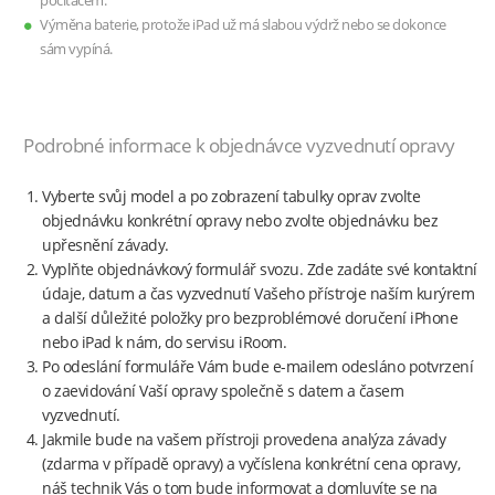
počítačem.
Výměna baterie, protože iPad už má slabou výdrž nebo se dokonce
sám vypíná.
Podrobné informace k objednávce vyzvednutí opravy
Vyberte svůj model a po zobrazení tabulky oprav zvolte
objednávku konkrétní opravy nebo zvolte objednávku bez
upřesnění závady.
Vyplňte objednávkový formulář svozu. Zde zadáte své kontaktní
údaje, datum a čas vyzvednutí Vašeho přístroje naším kurýrem
a další důležité položky pro bezproblémové doručení iPhone
nebo iPad k nám, do servisu iRoom.
Po odeslání formuláře Vám bude e-mailem odesláno potvrzení
o zaevidování Vaší opravy společně s datem a časem
vyzvednutí.
Jakmile bude na vašem přístroji provedena analýza závady
(zdarma v případě opravy) a vyčíslena konkrétní cena opravy,
náš technik Vás o tom bude informovat a domluvíte se na