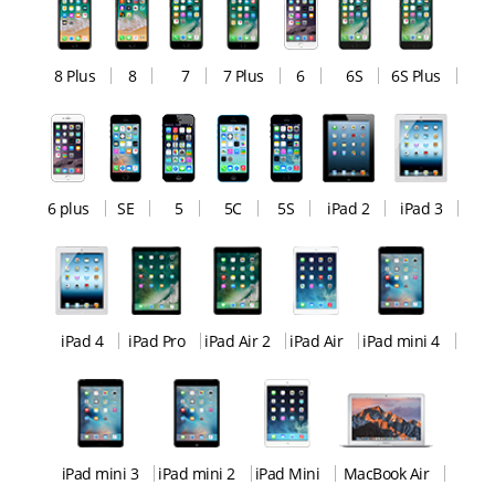
8 Plus
8
7
7 Plus
6
6S
6S Plus
6 plus
SE
5
5C
5S
iPad 2
iPad 3
iPad 4
iPad Pro
iPad Air 2
iPad Air
iPad mini 4
iPad mini 3
iPad mini 2
iPad Mini
MacBook Air