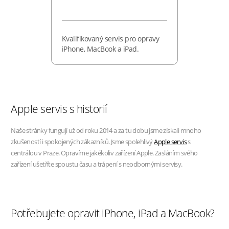
Kvalifikovaný servis pro opravy
iPhone, MacBook a iPad.
Apple servis s historií
Naše stránky fungují už od roku 2014 a za tu dobu jsme získali mnoho
zkušeností i spokojených zákazníků. Jsme spolehlivý
Apple servis
s
centrálou v Praze. Opravíme jakékoliv zařízení Apple. Zasláním svého
zařízení ušetříte spoustu času a trápení s neodbornými servisy.
Potřebujete opravit iPhone, iPad a MacBook?