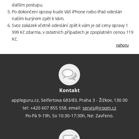
dalším postupu.
Po dokončení opravy bude Váš iPhone nebo iPad odeslán
naším kurýrem zpět k Vám.
Svoz zakázek včetně odeslání zpět k vám je od ceny opravy 1
999 Kč zdarma, v ostatních případech je zpoplatněn cenou 119
Kč.
nahoru
Kontakt
appleguru.cz, Seifertova 683/83, Praha 3 - Žižkov, 130 00
tel: +420 607 855 558, email:
servis@iroom.cz
Po-Pá 9-19h, So 10:30-17:30h, Ne: Zavřeno.