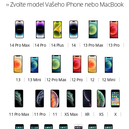
›› Zvolte model Vašeho iPhone nebo MacBook
14 Pro Max
14 Pro
14 Plus
14
13 Pro Max
13 Pro
13
13 Mini
12 Pro Max
12 Pro
12
12 Mini
11 Pro Max
11 Pro
11
XS Max
XR
XS
X