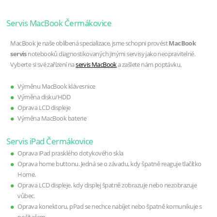
Servis MacBook Čermákovice
MacBook je naše oblíbená specializace, jsme schopni provést
MacBook
servis
notebooků diagnostikovaných jinými servisy jako neopravitelné.
Vyberte si své zařízení na
servis MacBook
a zašlete nám poptávku.
Výměnu MacBook klávesnice
Výměna disku/HDD
Oprava LCD displeje
Výměna MacBook baterie
Servis iPad Čermákovice
Oprava iPad prasklého dotykového skla
Oprava home buttonu. Jedná se o závadu, kdy špatně reaguje tlačítko
Home.
Oprava LCD displeje, kdy displej špatně zobrazuje nebo nezobrazuje
vůbec.
Oprava konektoru, pPad se nechce nabíjet nebo špatně komunikuje s