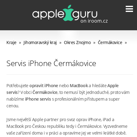
Kraje
»
Jihomoravský kraj
»
Okres Znojmo
»
Čermákovice
»
Servis iPhone Čermákovice
Potřebujete
opravit iPhone
nebo
MacBook
a hledáte
Apple
servis
? V obci
Čermákovice
, to nemusí být jednoduché, proto vám
nabízíme
iPhone servis
s profesionálním přístupem a super
cenou.
Jsme největší Apple partner pro svoz oprav iPhone, iPad a
MacBook pro Českou republiku tedy i Čermákovice. Vyzvedneme
vaše zařízení doma i v práci a opravíme jej ve velmi krátké době.