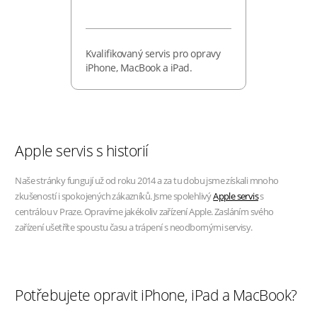
Kvalifikovaný servis pro opravy
iPhone, MacBook a iPad.
Apple servis s historií
Naše stránky fungují už od roku 2014 a za tu dobu jsme získali mnoho
zkušeností i spokojených zákazníků. Jsme spolehlivý
Apple servis
s
centrálou v Praze. Opravíme jakékoliv zařízení Apple. Zasláním svého
zařízení ušetříte spoustu času a trápení s neodbornými servisy.
Potřebujete opravit iPhone, iPad a MacBook?