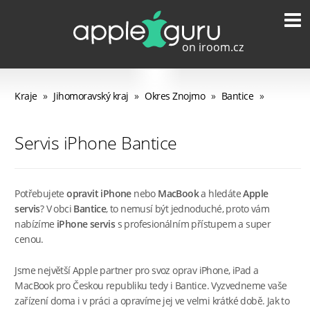
Kraje
»
Jihomoravský kraj
»
Okres Znojmo
»
Bantice
»
Servis iPhone Bantice
Potřebujete
opravit iPhone
nebo
MacBook
a hledáte
Apple
servis
? V obci
Bantice
, to nemusí být jednoduché, proto vám
nabízíme
iPhone servis
s profesionálním přístupem a super
cenou.
Jsme největší Apple partner pro svoz oprav iPhone, iPad a
MacBook pro Českou republiku tedy i Bantice. Vyzvedneme vaše
zařízení doma i v práci a opravíme jej ve velmi krátké době. Jak to