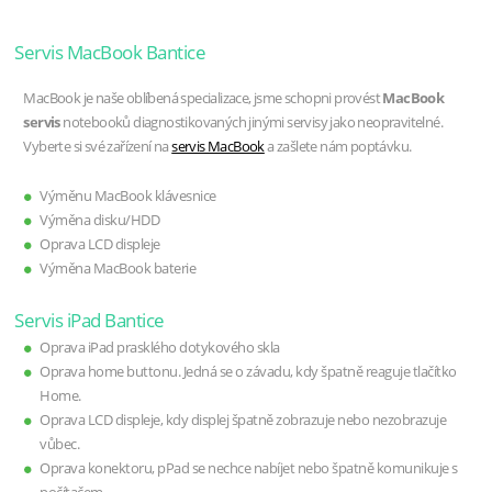
Servis MacBook Bantice
MacBook je naše oblíbená specializace, jsme schopni provést
MacBook
servis
notebooků diagnostikovaných jinými servisy jako neopravitelné.
Vyberte si své zařízení na
servis MacBook
a zašlete nám poptávku.
Výměnu MacBook klávesnice
Výměna disku/HDD
Oprava LCD displeje
Výměna MacBook baterie
Servis iPad Bantice
Oprava iPad prasklého dotykového skla
Oprava home buttonu. Jedná se o závadu, kdy špatně reaguje tlačítko
Home.
Oprava LCD displeje, kdy displej špatně zobrazuje nebo nezobrazuje
vůbec.
Oprava konektoru, pPad se nechce nabíjet nebo špatně komunikuje s