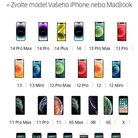
›› Zvolte model Vašeho iPhone nebo MacBook
14 Pro Max
14 Pro
14 Plus
14
13 Pro Max
13 Pro
13
13 Mini
12 Pro Max
12 Pro
12
12 Mini
11 Pro Max
11 Pro
11
XS Max
XR
XS
X