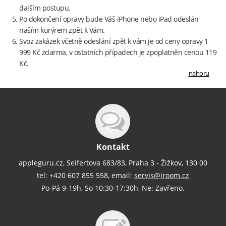
dalším postupu.
Po dokončení opravy bude Váš iPhone nebo iPad odeslán
naším kurýrem zpět k Vám.
Svoz zakázek včetně odeslání zpět k vám je od ceny opravy 1
999 Kč zdarma, v ostatních případech je zpoplatněn cenou 119
Kč.
nahoru
Kontakt
appleguru.cz, Seifertova 683/83, Praha 3 - Žižkov, 130 00
tel: +420 607 855 558, email:
servis@iroom.cz
Po-Pá 9-19h, So 10:30-17:30h, Ne: Zavřeno.