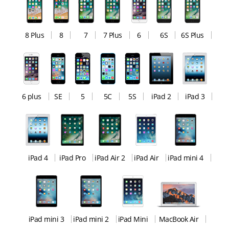
8 Plus
8
7
7 Plus
6
6S
6S Plus
6 plus
SE
5
5C
5S
iPad 2
iPad 3
iPad 4
iPad Pro
iPad Air 2
iPad Air
iPad mini 4
iPad mini 3
iPad mini 2
iPad Mini
MacBook Air