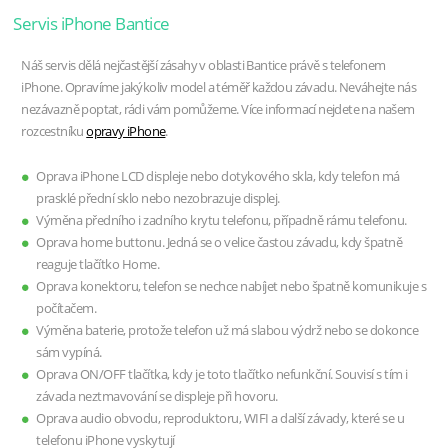
Servis iPhone Bantice
Náš servis dělá nejčastější zásahy v oblasti Bantice právě s telefonem
iPhone. Opravíme jakýkoliv model a téměř každou závadu. Neváhejte nás
nezávazně poptat, rádi vám pomůžeme. Více informací nejdete na našem
rozcestníku
opravy iPhone
.
Oprava iPhone LCD displeje nebo dotykového skla, kdy telefon má
prasklé přední sklo nebo nezobrazuje displej.
Výměna předního i zadního krytu telefonu, případně rámu telefonu.
Oprava home buttonu. Jedná se o velice častou závadu, kdy špatně
reaguje tlačítko Home.
Oprava konektoru, telefon se nechce nabíjet nebo špatně komunikuje s
počítačem.
Výměna baterie, protože telefon už má slabou výdrž nebo se dokonce
sám vypíná.
Oprava ON/OFF tlačítka, kdy je toto tlačítko nefunkční. Souvisí s tím i
závada neztmavování se displeje při hovoru.
Oprava audio obvodu, reproduktoru, WIFI a další závady, které se u
telefonu iPhone vyskytují