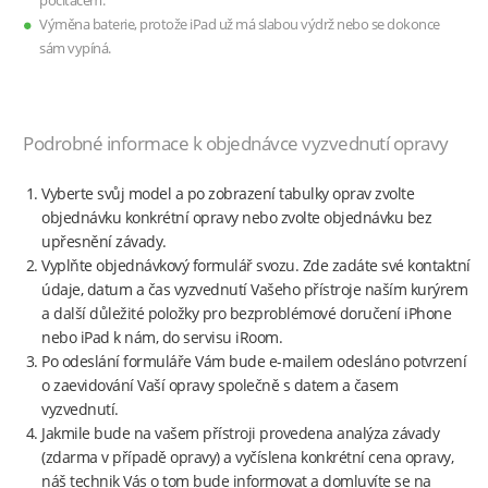
počítačem.
Výměna baterie, protože iPad už má slabou výdrž nebo se dokonce
sám vypíná.
Podrobné informace k objednávce vyzvednutí opravy
Vyberte svůj model a po zobrazení tabulky oprav zvolte
objednávku konkrétní opravy nebo zvolte objednávku bez
upřesnění závady.
Vyplňte objednávkový formulář svozu. Zde zadáte své kontaktní
údaje, datum a čas vyzvednutí Vašeho přístroje naším kurýrem
a další důležité položky pro bezproblémové doručení iPhone
nebo iPad k nám, do servisu iRoom.
Po odeslání formuláře Vám bude e-mailem odesláno potvrzení
o zaevidování Vaší opravy společně s datem a časem
vyzvednutí.
Jakmile bude na vašem přístroji provedena analýza závady
(zdarma v případě opravy) a vyčíslena konkrétní cena opravy,
náš technik Vás o tom bude informovat a domluvíte se na