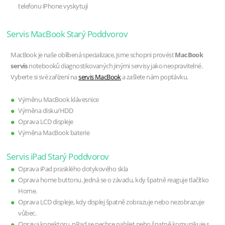
telefonu iPhone vyskytují
Servis MacBook Starý Poddvorov
MacBook je naše oblíbená specializace, jsme schopni provést
MacBook
servis
notebooků diagnostikovaných jinými servisy jako neopravitelné.
Vyberte si své zařízení na
servis MacBook
a zašlete nám poptávku.
Výměnu MacBook klávesnice
Výměna disku/HDD
Oprava LCD displeje
Výměna MacBook baterie
Servis iPad Starý Poddvorov
Oprava iPad prasklého dotykového skla
Oprava home buttonu. Jedná se o závadu, kdy špatně reaguje tlačítko
Home.
Oprava LCD displeje, kdy displej špatně zobrazuje nebo nezobrazuje
vůbec.
Oprava konektoru, pPad se nechce nabíjet nebo špatně komunikuje s