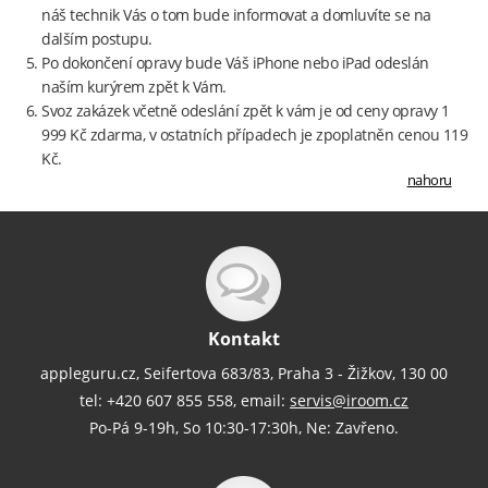
náš technik Vás o tom bude informovat a domluvíte se na
dalším postupu.
Po dokončení opravy bude Váš iPhone nebo iPad odeslán
naším kurýrem zpět k Vám.
Svoz zakázek včetně odeslání zpět k vám je od ceny opravy 1
999 Kč zdarma, v ostatních případech je zpoplatněn cenou 119
Kč.
nahoru
Kontakt
appleguru.cz, Seifertova 683/83, Praha 3 - Žižkov, 130 00
tel: +420 607 855 558, email:
servis@iroom.cz
Po-Pá 9-19h, So 10:30-17:30h, Ne: Zavřeno.