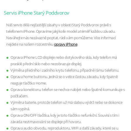
Servis iPhone Starý Poddvorov
Náš servis dělá nejčastější zásahy v oblasti Starý Poddvorov právě s
telefonem iPhone. Opravíme jakýkoliv model a téměř každou závadu.
Neváhejte nás nezávazně poptat, rádi vám pomůžeme. Více informací
nejdete na našem rozcestníku
opravy iPhone
.
Oprava iPhone LCD displeje nebo dotykového skla, kdy telefon má
prasklé přední sklo nebo nezobrazuje displej.
Výměna předního i zadního krytu telefonu, případně rámu telefonu.
Oprava home buttonu. Jedná se o velice častou závadu, kdy špatně
reaguje tlačítko Home.
Oprava konektoru, telefon se nechce nabíjet nebo špatně komunikuje s
počítačem.
Výměna baterie, protože telefon už má slabou výdrž nebo se dokonce
sám vypíná.
Oprava ON/OFF tlačítka, kdy je toto tlačítko nefunkční. Souvisí s tím i
závada neztmavování se displeje při hovoru.
Oprava audio obvodu, reproduktoru, WIFI a další závady, které se u