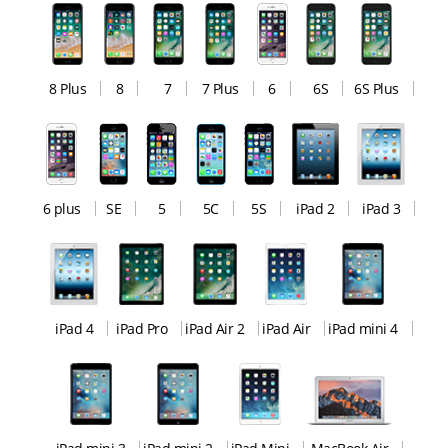
8 Plus
8
7
7 Plus
6
6S
6S Plus
6 plus
SE
5
5C
5S
iPad 2
iPad 3
iPad 4
iPad Pro
iPad Air 2
iPad Air
iPad mini 4