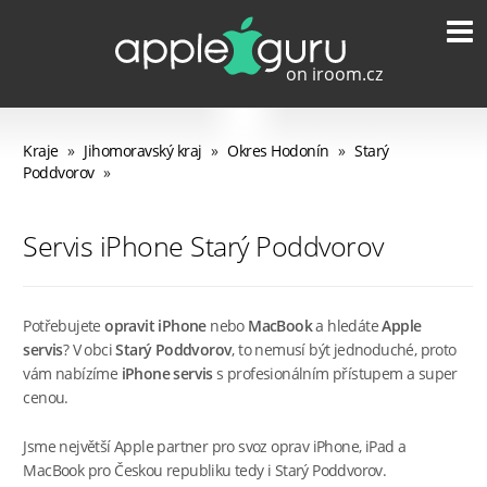
Kraje
»
Jihomoravský kraj
»
Okres Hodonín
»
Starý
Poddvorov
»
Servis iPhone Starý Poddvorov
Potřebujete
opravit iPhone
nebo
MacBook
a hledáte
Apple
servis
? V obci
Starý Poddvorov
, to nemusí být jednoduché, proto
vám nabízíme
iPhone servis
s profesionálním přístupem a super
cenou.
Jsme největší Apple partner pro svoz oprav iPhone, iPad a
MacBook pro Českou republiku tedy i Starý Poddvorov.