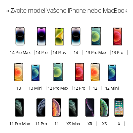
›› Zvolte model Vašeho iPhone nebo MacBook
14 Pro Max
14 Pro
14 Plus
14
13 Pro Max
13 Pro
13
13 Mini
12 Pro Max
12 Pro
12
12 Mini
11 Pro Max
11 Pro
11
XS Max
XR
XS
X