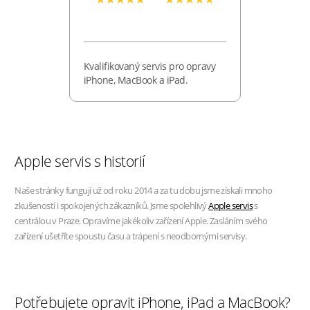
Kvalifikovaný servis pro opravy
iPhone, MacBook a iPad.
Apple servis s historií
Naše stránky fungují už od roku 2014 a za tu dobu jsme získali mnoho
zkušeností i spokojených zákazníků. Jsme spolehlivý
Apple servis
s
centrálou v Praze. Opravíme jakékoliv zařízení Apple. Zasláním svého
zařízení ušetříte spoustu času a trápení s neodbornými servisy.
Potřebujete opravit iPhone, iPad a MacBook?