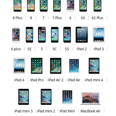
8 Plus
8
7
7 Plus
6
6S
6S Plus
6 plus
SE
5
5C
5S
iPad 2
iPad 3
iPad 4
iPad Pro
iPad Air 2
iPad Air
iPad mini 4
iPad mini 3
iPad mini 2
iPad Mini
MacBook Air