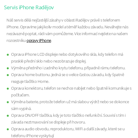
Servis iPhone Radějov
Náš servis dělá nejčastější zásahy v oblasti Radějov právě s telefonem
iPhone. Opravíme jakýkoliv model a téměř každou závadu. Neváhejte nás
nezávazně poptat, rádi vám pomůžeme. Více informací nejdete na našem
rozcestníku
opravy iPhone
.
Oprava iPhone LCD displeje nebo dotykového skla, kdy telefon má
prasklé přední sklo nebo nezobrazuje displej.
Výměna předního i zadního krytu telefonu, případně rámu telefonu.
Oprava home buttonu. Jedná se o velice častou závadu, kdy špatně
reaguje tlačítko Home.
Oprava konektoru, telefon se nechce nabíjet nebo špatně komunikuje s
počítačem.
Výměna baterie, protože telefon už má slabou výdrž nebo se dokonce
sám vypíná.
Oprava ON/OFF tlačítka, kdy je toto tlačítko nefunkční. Souvisí s tím i
závada neztmavování se displeje při hovoru.
Oprava audio obvodu, reproduktoru, WIFI a další závady, které se u
telefonu iPhone vyskytují