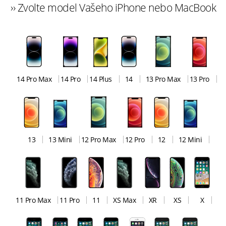
›› Zvolte model Vašeho iPhone nebo MacBook
14 Pro Max
14 Pro
14 Plus
14
13 Pro Max
13 Pro
13
13 Mini
12 Pro Max
12 Pro
12
12 Mini
11 Pro Max
11 Pro
11
XS Max
XR
XS
X