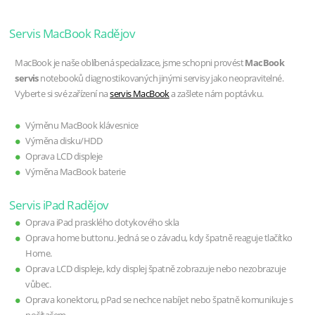
Servis MacBook Radějov
MacBook je naše oblíbená specializace, jsme schopni provést
MacBook
servis
notebooků diagnostikovaných jinými servisy jako neopravitelné.
Vyberte si své zařízení na
servis MacBook
a zašlete nám poptávku.
Výměnu MacBook klávesnice
Výměna disku/HDD
Oprava LCD displeje
Výměna MacBook baterie
Servis iPad Radějov
Oprava iPad prasklého dotykového skla
Oprava home buttonu. Jedná se o závadu, kdy špatně reaguje tlačítko
Home.
Oprava LCD displeje, kdy displej špatně zobrazuje nebo nezobrazuje
vůbec.
Oprava konektoru, pPad se nechce nabíjet nebo špatně komunikuje s