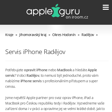
Kraje
»
Jihomoravský kraj
»
Okres Hodonín
»
Radějov
»
Servis iPhone Radějov
Potřebujete
opravit iPhone
nebo
MacBook
a hledáte
Apple
servis
? V obci
Radějov
, to nemusí být jednoduché, proto vám
nabízíme
iPhone servis
s profesionálním přístupem a super
cenou.
Jsme největší Apple partner pro svoz oprav iPhone, iPad a
MacBook pro Českou republiku tedy i Radějov. Vyzvedneme vaše
zařízení doma i v práci a opravíme jej ve velmi krátké době. Jak to