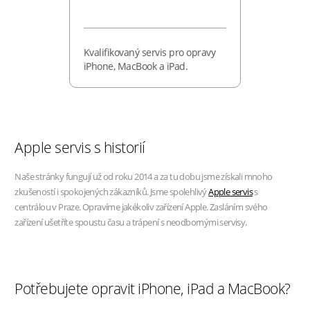
Kvalifikovaný servis pro opravy
iPhone, MacBook a iPad.
Apple servis s historií
Naše stránky fungují už od roku 2014 a za tu dobu jsme získali mnoho
zkušeností i spokojených zákazníků. Jsme spolehlivý
Apple servis
s
centrálou v Praze. Opravíme jakékoliv zařízení Apple. Zasláním svého
zařízení ušetříte spoustu času a trápení s neodbornými servisy.
Potřebujete opravit iPhone, iPad a MacBook?