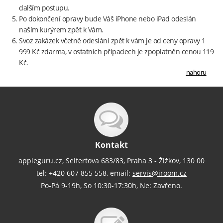
dalším postupu.
Po dokončení opravy bude Váš iPhone nebo iPad odeslán
naším kurýrem zpět k Vám.
Svoz zakázek včetně odeslání zpět k vám je od ceny opravy 1
999 Kč zdarma, v ostatních případech je zpoplatněn cenou 119
Kč.
nahoru
Kontakt
appleguru.cz, Seifertova 683/83, Praha 3 - Žižkov, 130 00
tel: +420 607 855 558, email:
servis@iroom.cz
Po-Pá 9-19h, So 10:30-17:30h, Ne: Zavřeno.