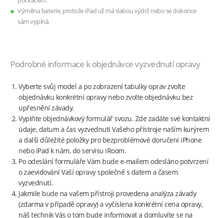
počítačem.
Výměna baterie, protože iPad už má slabou výdrž nebo se dokonce
sám vypíná.
Podrobné informace k objednávce vyzvednutí opravy
Vyberte svůj model a po zobrazení tabulky oprav zvolte
objednávku konkrétní opravy nebo zvolte objednávku bez
upřesnění závady.
Vyplňte objednávkový formulář svozu. Zde zadáte své kontaktní
údaje, datum a čas vyzvednutí Vašeho přístroje naším kurýrem
a další důležité položky pro bezproblémové doručení iPhone
nebo iPad k nám, do servisu iRoom.
Po odeslání formuláře Vám bude e-mailem odesláno potvrzení
o zaevidování Vaší opravy společně s datem a časem
vyzvednutí.
Jakmile bude na vašem přístroji provedena analýza závady
(zdarma v případě opravy) a vyčíslena konkrétní cena opravy,
náš technik Vás o tom bude informovat a domluvíte se na