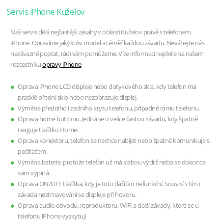
Servis iPhone Kuželov
Náš servis dělá nejčastější zásahy v oblasti Kuželov právě s telefonem
iPhone. Opravíme jakýkoliv model a téměř každou závadu. Neváhejte nás
nezávazně poptat, rádi vám pomůžeme. Více informací nejdete na našem
rozcestníku
opravy iPhone
.
Oprava iPhone LCD displeje nebo dotykového skla, kdy telefon má
prasklé přední sklo nebo nezobrazuje displej.
Výměna předního i zadního krytu telefonu, případně rámu telefonu.
Oprava home buttonu. Jedná se o velice častou závadu, kdy špatně
reaguje tlačítko Home.
Oprava konektoru, telefon se nechce nabíjet nebo špatně komunikuje s
počítačem.
Výměna baterie, protože telefon už má slabou výdrž nebo se dokonce
sám vypíná.
Oprava ON/OFF tlačítka, kdy je toto tlačítko nefunkční. Souvisí s tím i
závada neztmavování se displeje při hovoru.
Oprava audio obvodu, reproduktoru, WIFI a další závady, které se u
telefonu iPhone vyskytují