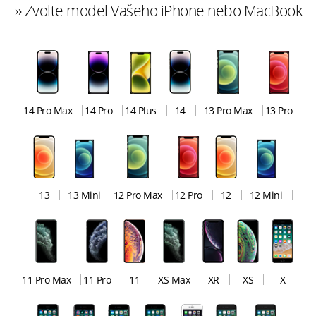
›› Zvolte model Vašeho iPhone nebo MacBook
14 Pro Max
14 Pro
14 Plus
14
13 Pro Max
13 Pro
13
13 Mini
12 Pro Max
12 Pro
12
12 Mini
11 Pro Max
11 Pro
11
XS Max
XR
XS
X