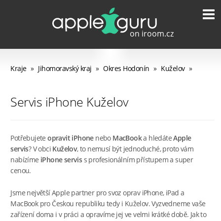
Kraje
»
Jihomoravský kraj
»
Okres Hodonín
»
Kuželov
»
Servis iPhone Kuželov
Potřebujete
opravit iPhone
nebo
MacBook
a hledáte
Apple
servis
? V obci
Kuželov
, to nemusí být jednoduché, proto vám
nabízíme
iPhone servis
s profesionálním přístupem a super
cenou.
Jsme největší Apple partner pro svoz oprav iPhone, iPad a
MacBook pro Českou republiku tedy i Kuželov. Vyzvedneme vaše
zařízení doma i v práci a opravíme jej ve velmi krátké době. Jak to