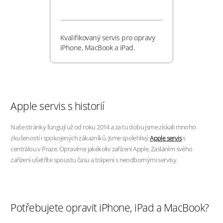
Kvalifikovaný servis pro opravy
iPhone, MacBook a iPad.
Apple servis s historií
Naše stránky fungují už od roku 2014 a za tu dobu jsme získali mnoho
zkušeností i spokojených zákazníků. Jsme spolehlivý
Apple servis
s
centrálou v Praze. Opravíme jakékoliv zařízení Apple. Zasláním svého
zařízení ušetříte spoustu času a trápení s neodbornými servisy.
Potřebujete opravit iPhone, iPad a MacBook?