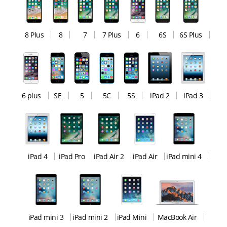
8 Plus
8
7
7 Plus
6
6S
6S Plus
6 plus
SE
5
5C
5S
iPad 2
iPad 3
iPad 4
iPad Pro
iPad Air 2
iPad Air
iPad mini 4
iPad mini 3
iPad mini 2
iPad Mini
MacBook Air