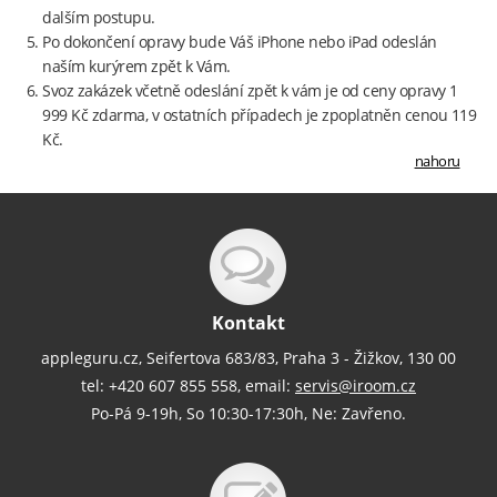
dalším postupu.
Po dokončení opravy bude Váš iPhone nebo iPad odeslán
naším kurýrem zpět k Vám.
Svoz zakázek včetně odeslání zpět k vám je od ceny opravy 1
999 Kč zdarma, v ostatních případech je zpoplatněn cenou 119
Kč.
nahoru
Kontakt
appleguru.cz, Seifertova 683/83, Praha 3 - Žižkov, 130 00
tel: +420 607 855 558, email:
servis@iroom.cz
Po-Pá 9-19h, So 10:30-17:30h, Ne: Zavřeno.