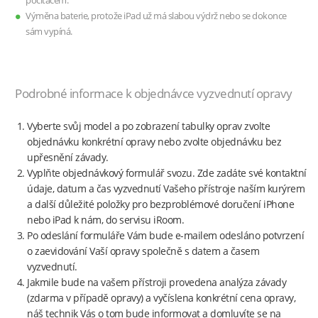
počítačem.
Výměna baterie, protože iPad už má slabou výdrž nebo se dokonce
sám vypíná.
Podrobné informace k objednávce vyzvednutí opravy
Vyberte svůj model a po zobrazení tabulky oprav zvolte
objednávku konkrétní opravy nebo zvolte objednávku bez
upřesnění závady.
Vyplňte objednávkový formulář svozu. Zde zadáte své kontaktní
údaje, datum a čas vyzvednutí Vašeho přístroje naším kurýrem
a další důležité položky pro bezproblémové doručení iPhone
nebo iPad k nám, do servisu iRoom.
Po odeslání formuláře Vám bude e-mailem odesláno potvrzení
o zaevidování Vaší opravy společně s datem a časem
vyzvednutí.
Jakmile bude na vašem přístroji provedena analýza závady
(zdarma v případě opravy) a vyčíslena konkrétní cena opravy,
náš technik Vás o tom bude informovat a domluvíte se na