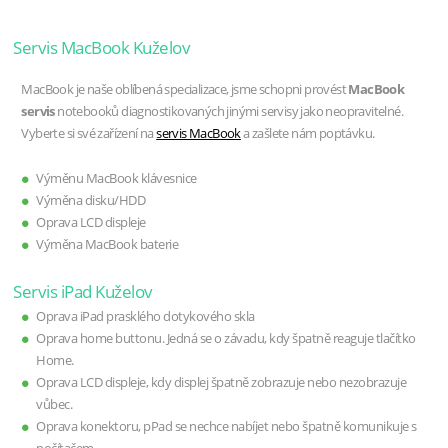
Servis MacBook Kuželov
MacBook je naše oblíbená specializace, jsme schopni provést
MacBook
servis
notebooků diagnostikovaných jinými servisy jako neopravitelné.
Vyberte si své zařízení na
servis MacBook
a zašlete nám poptávku.
Výměnu MacBook klávesnice
Výměna disku/HDD
Oprava LCD displeje
Výměna MacBook baterie
Servis iPad Kuželov
Oprava iPad prasklého dotykového skla
Oprava home buttonu. Jedná se o závadu, kdy špatně reaguje tlačítko
Home.
Oprava LCD displeje, kdy displej špatně zobrazuje nebo nezobrazuje
vůbec.
Oprava konektoru, pPad se nechce nabíjet nebo špatně komunikuje s