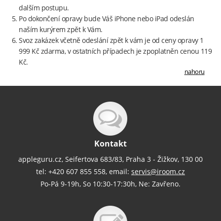
dalším postupu.
Po dokončení opravy bude Váš iPhone nebo iPad odeslán
naším kurýrem zpět k Vám.
Svoz zakázek včetně odeslání zpět k vám je od ceny opravy 1
999 Kč zdarma, v ostatních případech je zpoplatněn cenou 119
Kč.
nahoru
Kontakt
appleguru.cz, Seifertova 683/83, Praha 3 - Žižkov, 130 00
tel: +420 607 855 558, email:
servis@iroom.cz
Po-Pá 9-19h, So 10:30-17:30h, Ne: Zavřeno.