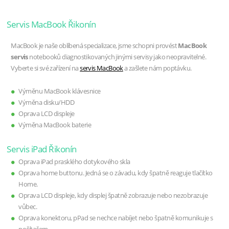
Servis MacBook Řikonín
MacBook je naše oblíbená specializace, jsme schopni provést
MacBook
servis
notebooků diagnostikovaných jinými servisy jako neopravitelné.
Vyberte si své zařízení na
servis MacBook
a zašlete nám poptávku.
Výměnu MacBook klávesnice
Výměna disku/HDD
Oprava LCD displeje
Výměna MacBook baterie
Servis iPad Řikonín
Oprava iPad prasklého dotykového skla
Oprava home buttonu. Jedná se o závadu, kdy špatně reaguje tlačítko
Home.
Oprava LCD displeje, kdy displej špatně zobrazuje nebo nezobrazuje
vůbec.
Oprava konektoru, pPad se nechce nabíjet nebo špatně komunikuje s