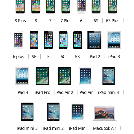
8 Plus
8
7
7 Plus
6
6S
6S Plus
6 plus
SE
5
5C
5S
iPad 2
iPad 3
iPad 4
iPad Pro
iPad Air 2
iPad Air
iPad mini 4
iPad mini 3
iPad mini 2
iPad Mini
MacBook Air