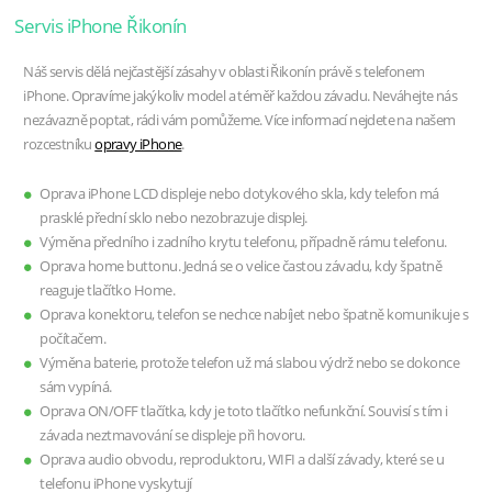
Servis iPhone Řikonín
Náš servis dělá nejčastější zásahy v oblasti Řikonín právě s telefonem
iPhone. Opravíme jakýkoliv model a téměř každou závadu. Neváhejte nás
nezávazně poptat, rádi vám pomůžeme. Více informací nejdete na našem
rozcestníku
opravy iPhone
.
Oprava iPhone LCD displeje nebo dotykového skla, kdy telefon má
prasklé přední sklo nebo nezobrazuje displej.
Výměna předního i zadního krytu telefonu, případně rámu telefonu.
Oprava home buttonu. Jedná se o velice častou závadu, kdy špatně
reaguje tlačítko Home.
Oprava konektoru, telefon se nechce nabíjet nebo špatně komunikuje s
počítačem.
Výměna baterie, protože telefon už má slabou výdrž nebo se dokonce
sám vypíná.
Oprava ON/OFF tlačítka, kdy je toto tlačítko nefunkční. Souvisí s tím i
závada neztmavování se displeje při hovoru.
Oprava audio obvodu, reproduktoru, WIFI a další závady, které se u
telefonu iPhone vyskytují