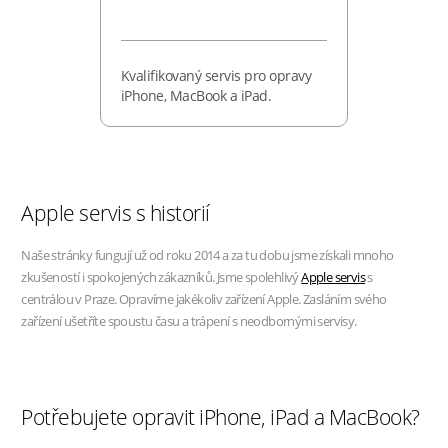
Kvalifikovaný servis pro opravy
iPhone, MacBook a iPad.
Apple servis s historií
Naše stránky fungují už od roku 2014 a za tu dobu jsme získali mnoho
zkušeností i spokojených zákazníků. Jsme spolehlivý
Apple servis
s
centrálou v Praze. Opravíme jakékoliv zařízení Apple. Zasláním svého
zařízení ušetříte spoustu času a trápení s neodbornými servisy.
Potřebujete opravit iPhone, iPad a MacBook?