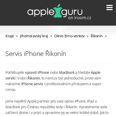
Kraje
»
Jihomoravský kraj
»
Okres Brno-venkov
»
Řikonín
»
Servis iPhone Řikonín
Potřebujete
opravit iPhone
nebo
MacBook
a hledáte
Apple
servis
? V obci
Řikonín
, to nemusí být jednoduché, proto vám
nabízíme
iPhone servis
s profesionálním přístupem a super
cenou.
Jsme největší Apple partner pro svoz oprav iPhone, iPad a
MacBook pro Českou republiku tedy i Řikonín. Vyzvedneme vaše
zařízení doma i v práci a opravíme jej ve velmi krátké době. Jak to