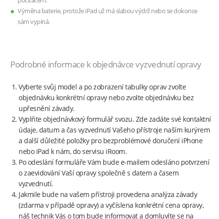
počítačem.
Výměna baterie, protože iPad už má slabou výdrž nebo se dokonce
sám vypíná.
Podrobné informace k objednávce vyzvednutí opravy
Vyberte svůj model a po zobrazení tabulky oprav zvolte
objednávku konkrétní opravy nebo zvolte objednávku bez
upřesnění závady.
Vyplňte objednávkový formulář svozu. Zde zadáte své kontaktní
údaje, datum a čas vyzvednutí Vašeho přístroje naším kurýrem
a další důležité položky pro bezproblémové doručení iPhone
nebo iPad k nám, do servisu iRoom.
Po odeslání formuláře Vám bude e-mailem odesláno potvrzení
o zaevidování Vaší opravy společně s datem a časem
vyzvednutí.
Jakmile bude na vašem přístroji provedena analýza závady
(zdarma v případě opravy) a vyčíslena konkrétní cena opravy,
náš technik Vás o tom bude informovat a domluvíte se na