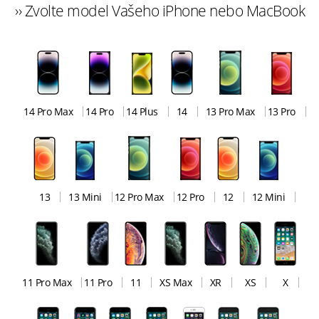
›› Zvolte model Vašeho iPhone nebo MacBook
14 Pro Max
14 Pro
14 Plus
14
13 Pro Max
13 Pro
13
13 Mini
12 Pro Max
12 Pro
12
12 Mini
11 Pro Max
11 Pro
11
XS Max
XR
XS
X