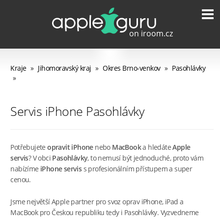
Kraje
»
Jihomoravský kraj
»
Okres Brno-venkov
»
Pasohlávky
»
Servis iPhone Pasohlávky
Potřebujete
opravit iPhone
nebo
MacBook
a hledáte
Apple
servis
? V obci
Pasohlávky
, to nemusí být jednoduché, proto vám
nabízíme
iPhone servis
s profesionálním přístupem a super
cenou.
Jsme největší Apple partner pro svoz oprav iPhone, iPad a
MacBook pro Českou republiku tedy i Pasohlávky. Vyzvedneme