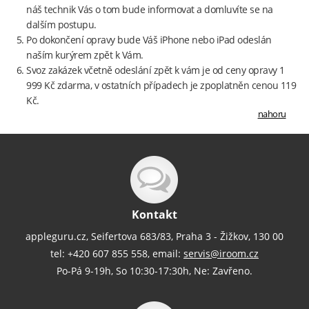
náš technik Vás o tom bude informovat a domluvíte se na
dalším postupu.
Po dokončení opravy bude Váš iPhone nebo iPad odeslán
naším kurýrem zpět k Vám.
Svoz zakázek včetně odeslání zpět k vám je od ceny opravy 1
999 Kč zdarma, v ostatních případech je zpoplatněn cenou 119
Kč.
nahoru
Kontakt
appleguru.cz, Seifertova 683/83, Praha 3 - Žižkov, 130 00
tel: +420 607 855 558, email:
servis@iroom.cz
Po-Pá 9-19h, So 10:30-17:30h, Ne: Zavřeno.