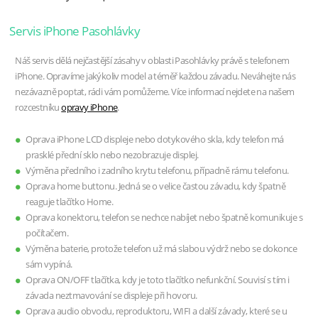
Servis iPhone Pasohlávky
Náš servis dělá nejčastější zásahy v oblasti Pasohlávky právě s telefonem
iPhone. Opravíme jakýkoliv model a téměř každou závadu. Neváhejte nás
nezávazně poptat, rádi vám pomůžeme. Více informací nejdete na našem
rozcestníku
opravy iPhone
.
Oprava iPhone LCD displeje nebo dotykového skla, kdy telefon má
prasklé přední sklo nebo nezobrazuje displej.
Výměna předního i zadního krytu telefonu, případně rámu telefonu.
Oprava home buttonu. Jedná se o velice častou závadu, kdy špatně
reaguje tlačítko Home.
Oprava konektoru, telefon se nechce nabíjet nebo špatně komunikuje s
počítačem.
Výměna baterie, protože telefon už má slabou výdrž nebo se dokonce
sám vypíná.
Oprava ON/OFF tlačítka, kdy je toto tlačítko nefunkční. Souvisí s tím i
závada neztmavování se displeje při hovoru.
Oprava audio obvodu, reproduktoru, WIFI a další závady, které se u