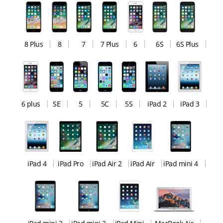
8 Plus
8
7
7 Plus
6
6S
6S Plus
6 plus
SE
5
5C
5S
iPad 2
iPad 3
iPad 4
iPad Pro
iPad Air 2
iPad Air
iPad mini 4