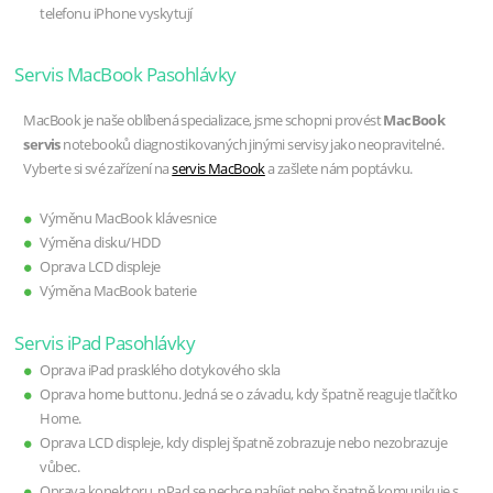
telefonu iPhone vyskytují
Servis MacBook Pasohlávky
MacBook je naše oblíbená specializace, jsme schopni provést
MacBook
servis
notebooků diagnostikovaných jinými servisy jako neopravitelné.
Vyberte si své zařízení na
servis MacBook
a zašlete nám poptávku.
Výměnu MacBook klávesnice
Výměna disku/HDD
Oprava LCD displeje
Výměna MacBook baterie
Servis iPad Pasohlávky
Oprava iPad prasklého dotykového skla
Oprava home buttonu. Jedná se o závadu, kdy špatně reaguje tlačítko
Home.
Oprava LCD displeje, kdy displej špatně zobrazuje nebo nezobrazuje
vůbec.
Oprava konektoru, pPad se nechce nabíjet nebo špatně komunikuje s