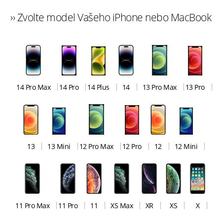
›› Zvolte model Vašeho iPhone nebo MacBook
14 Pro Max
14 Pro
14 Plus
14
13 Pro Max
13 Pro
13
13 Mini
12 Pro Max
12 Pro
12
12 Mini
11 Pro Max
11 Pro
11
XS Max
XR
XS
X