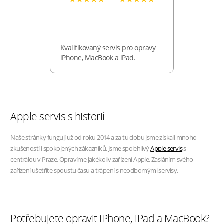
Kvalifikovaný servis pro opravy
iPhone, MacBook a iPad.
Apple servis s historií
Naše stránky fungují už od roku 2014 a za tu dobu jsme získali mnoho
zkušeností i spokojených zákazníků. Jsme spolehlivý
Apple servis
s
centrálou v Praze. Opravíme jakékoliv zařízení Apple. Zasláním svého
zařízení ušetříte spoustu času a trápení s neodbornými servisy.
Potřebujete opravit iPhone, iPad a MacBook?