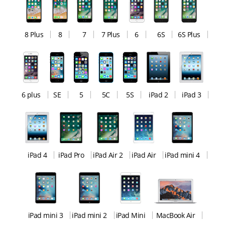
8 Plus
8
7
7 Plus
6
6S
6S Plus
6 plus
SE
5
5C
5S
iPad 2
iPad 3
iPad 4
iPad Pro
iPad Air 2
iPad Air
iPad mini 4
iPad mini 3
iPad mini 2
iPad Mini
MacBook Air