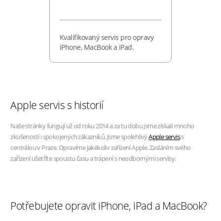
Kvalifikovaný servis pro opravy
iPhone, MacBook a iPad.
Apple servis s historií
Naše stránky fungují už od roku 2014 a za tu dobu jsme získali mnoho
zkušeností i spokojených zákazníků. Jsme spolehlivý
Apple servis
s
centrálou v Praze. Opravíme jakékoliv zařízení Apple. Zasláním svého
zařízení ušetříte spoustu času a trápení s neodbornými servisy.
Potřebujete opravit iPhone, iPad a MacBook?