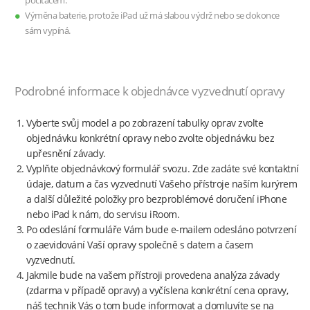
počítačem.
Výměna baterie, protože iPad už má slabou výdrž nebo se dokonce
sám vypíná.
Podrobné informace k objednávce vyzvednutí opravy
Vyberte svůj model a po zobrazení tabulky oprav zvolte
objednávku konkrétní opravy nebo zvolte objednávku bez
upřesnění závady.
Vyplňte objednávkový formulář svozu. Zde zadáte své kontaktní
údaje, datum a čas vyzvednutí Vašeho přístroje naším kurýrem
a další důležité položky pro bezproblémové doručení iPhone
nebo iPad k nám, do servisu iRoom.
Po odeslání formuláře Vám bude e-mailem odesláno potvrzení
o zaevidování Vaší opravy společně s datem a časem
vyzvednutí.
Jakmile bude na vašem přístroji provedena analýza závady
(zdarma v případě opravy) a vyčíslena konkrétní cena opravy,
náš technik Vás o tom bude informovat a domluvíte se na