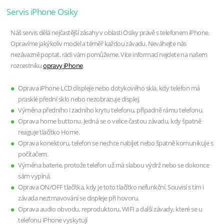
Servis iPhone Osiky
Náš servis dělá nejčastější zásahy v oblasti Osiky právě s telefonem iPhone.
Opravíme jakýkoliv model a téměř každou závadu. Neváhejte nás
nezávazně poptat, rádi vám pomůžeme. Více informací nejdete na našem
rozcestníku
opravy iPhone
.
Oprava iPhone LCD displeje nebo dotykového skla, kdy telefon má
prasklé přední sklo nebo nezobrazuje displej.
Výměna předního i zadního krytu telefonu, případně rámu telefonu.
Oprava home buttonu. Jedná se o velice častou závadu, kdy špatně
reaguje tlačítko Home.
Oprava konektoru, telefon se nechce nabíjet nebo špatně komunikuje s
počítačem.
Výměna baterie, protože telefon už má slabou výdrž nebo se dokonce
sám vypíná.
Oprava ON/OFF tlačítka, kdy je toto tlačítko nefunkční. Souvisí s tím i
závada neztmavování se displeje při hovoru.
Oprava audio obvodu, reproduktoru, WIFI a další závady, které se u
telefonu iPhone vyskytují