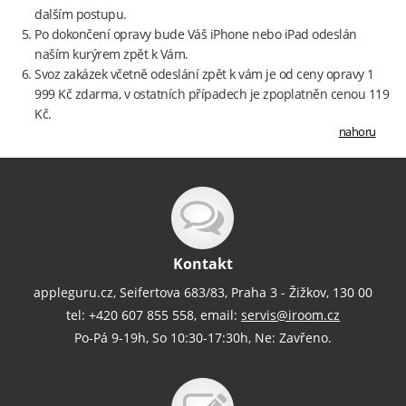
dalším postupu.
Po dokončení opravy bude Váš iPhone nebo iPad odeslán
naším kurýrem zpět k Vám.
Svoz zakázek včetně odeslání zpět k vám je od ceny opravy 1
999 Kč zdarma, v ostatních případech je zpoplatněn cenou 119
Kč.
nahoru
Kontakt
appleguru.cz, Seifertova 683/83, Praha 3 - Žižkov, 130 00
tel: +420 607 855 558, email:
servis@iroom.cz
Po-Pá 9-19h, So 10:30-17:30h, Ne: Zavřeno.