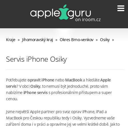
Kraje
»
Jihomoravský kraj
»
Okres Brno-venkov
»
Osiky
»
Servis iPhone Osiky
Potřebujete
opravit iPhone
nebo
MacBook
a hledáte
Apple
servis
? V obci
Osiky
, to nemusí být jednoduché, proto vám
nabízíme
iPhone servis
s profesionálním přístupem a super
cenou.
Jsme největší Apple partner pro svoz oprav iPhone, iPad a
MacBook pro Českou republiku tedy i Osiky. Vyzvedneme vaše
zařízení doma i v práci a opravíme jej ve velmi krátké době. Jak to