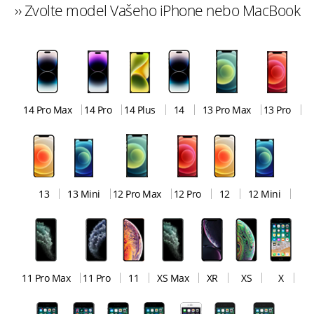
›› Zvolte model Vašeho iPhone nebo MacBook
14 Pro Max
14 Pro
14 Plus
14
13 Pro Max
13 Pro
13
13 Mini
12 Pro Max
12 Pro
12
12 Mini
11 Pro Max
11 Pro
11
XS Max
XR
XS
X