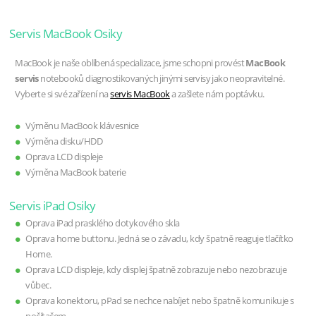
Servis MacBook Osiky
MacBook je naše oblíbená specializace, jsme schopni provést
MacBook
servis
notebooků diagnostikovaných jinými servisy jako neopravitelné.
Vyberte si své zařízení na
servis MacBook
a zašlete nám poptávku.
Výměnu MacBook klávesnice
Výměna disku/HDD
Oprava LCD displeje
Výměna MacBook baterie
Servis iPad Osiky
Oprava iPad prasklého dotykového skla
Oprava home buttonu. Jedná se o závadu, kdy špatně reaguje tlačítko
Home.
Oprava LCD displeje, kdy displej špatně zobrazuje nebo nezobrazuje
vůbec.
Oprava konektoru, pPad se nechce nabíjet nebo špatně komunikuje s