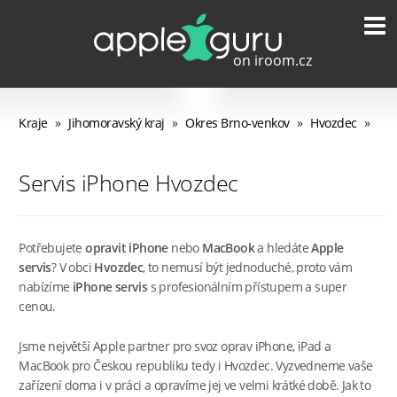
Kraje
»
Jihomoravský kraj
»
Okres Brno-venkov
»
Hvozdec
»
Servis iPhone Hvozdec
Potřebujete
opravit iPhone
nebo
MacBook
a hledáte
Apple
servis
? V obci
Hvozdec
, to nemusí být jednoduché, proto vám
nabízíme
iPhone servis
s profesionálním přístupem a super
cenou.
Jsme největší Apple partner pro svoz oprav iPhone, iPad a
MacBook pro Českou republiku tedy i Hvozdec. Vyzvedneme vaše
zařízení doma i v práci a opravíme jej ve velmi krátké době. Jak to