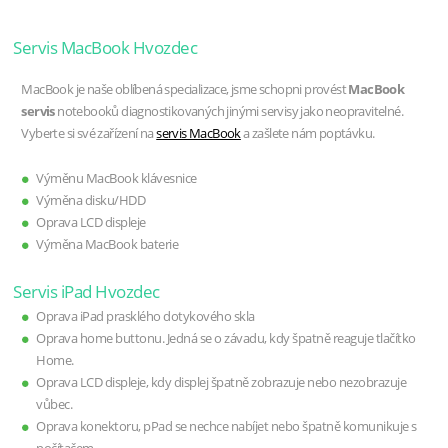
Servis MacBook Hvozdec
MacBook je naše oblíbená specializace, jsme schopni provést
MacBook
servis
notebooků diagnostikovaných jinými servisy jako neopravitelné.
Vyberte si své zařízení na
servis MacBook
a zašlete nám poptávku.
Výměnu MacBook klávesnice
Výměna disku/HDD
Oprava LCD displeje
Výměna MacBook baterie
Servis iPad Hvozdec
Oprava iPad prasklého dotykového skla
Oprava home buttonu. Jedná se o závadu, kdy špatně reaguje tlačítko
Home.
Oprava LCD displeje, kdy displej špatně zobrazuje nebo nezobrazuje
vůbec.
Oprava konektoru, pPad se nechce nabíjet nebo špatně komunikuje s