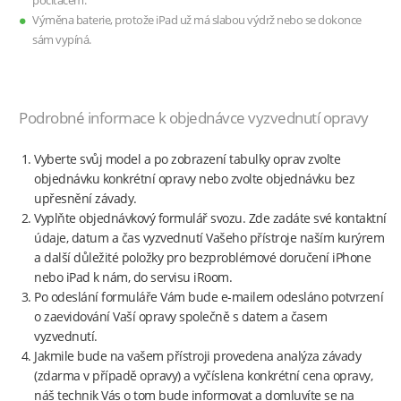
počítačem.
Výměna baterie, protože iPad už má slabou výdrž nebo se dokonce
sám vypíná.
Podrobné informace k objednávce vyzvednutí opravy
Vyberte svůj model a po zobrazení tabulky oprav zvolte
objednávku konkrétní opravy nebo zvolte objednávku bez
upřesnění závady.
Vyplňte objednávkový formulář svozu. Zde zadáte své kontaktní
údaje, datum a čas vyzvednutí Vašeho přístroje naším kurýrem
a další důležité položky pro bezproblémové doručení iPhone
nebo iPad k nám, do servisu iRoom.
Po odeslání formuláře Vám bude e-mailem odesláno potvrzení
o zaevidování Vaší opravy společně s datem a časem
vyzvednutí.
Jakmile bude na vašem přístroji provedena analýza závady
(zdarma v případě opravy) a vyčíslena konkrétní cena opravy,
náš technik Vás o tom bude informovat a domluvíte se na