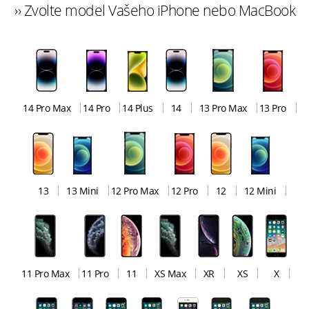
›› Zvolte model Vašeho iPhone nebo MacBook
14 Pro Max
14 Pro
14 Plus
14
13 Pro Max
13 Pro
13
13 Mini
12 Pro Max
12 Pro
12
12 Mini
11 Pro Max
11 Pro
11
XS Max
XR
XS
X