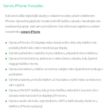
Servis iPhone Hvozdec
Náš servis dělá nejčastější zásahy v oblasti Hvozdec právě s telefonem
iPhone. Opravíme jakýkoliv model a téměř každou závadu. Neváhejte nás
nezávazně poptat, rádi vám pomůžeme. Více informací nejdete na našem
rozcestníku
opravy iPhone
.
Oprava iPhone LCD displeje nebo dotykového skla, kdy telefon má
prasklé přední sklo nebo nezobrazuje displej.
Výměna předního i zadního krytu telefonu, případně rámu telefonu.
Oprava home buttonu. Jedná se o velice častou závadu, kdy špatně
reaguje tlačítko Home.
Oprava konektoru, telefon se nechce nabíjet nebo špatně komunikuje s
počítačem.
Výměna baterie, protože telefon už má slabou výdrž nebo se dokonce
sám vypíná.
Oprava ON/OFF tlačítka, kdy je toto tlačítko nefunkční. Souvisí s tím i
závada neztmavování se displeje při hovoru.
Oprava audio obvodu, reproduktoru, WIFI a další závady, které se u
telefonu iPhone vyskytují