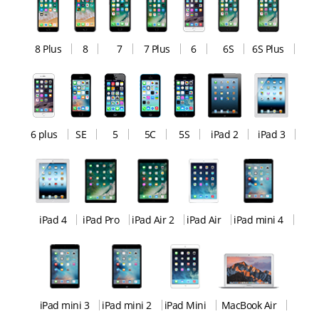
8 Plus
8
7
7 Plus
6
6S
6S Plus
6 plus
SE
5
5C
5S
iPad 2
iPad 3
iPad 4
iPad Pro
iPad Air 2
iPad Air
iPad mini 4
iPad mini 3
iPad mini 2
iPad Mini
MacBook Air