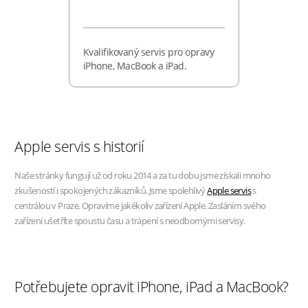
Kvalifikovaný servis pro opravy
iPhone, MacBook a iPad.
Apple servis s historií
Naše stránky fungují už od roku 2014 a za tu dobu jsme získali mnoho
zkušeností i spokojených zákazníků. Jsme spolehlivý
Apple servis
s
centrálou v Praze. Opravíme jakékoliv zařízení Apple. Zasláním svého
zařízení ušetříte spoustu času a trápení s neodbornými servisy.
Potřebujete opravit iPhone, iPad a MacBook?