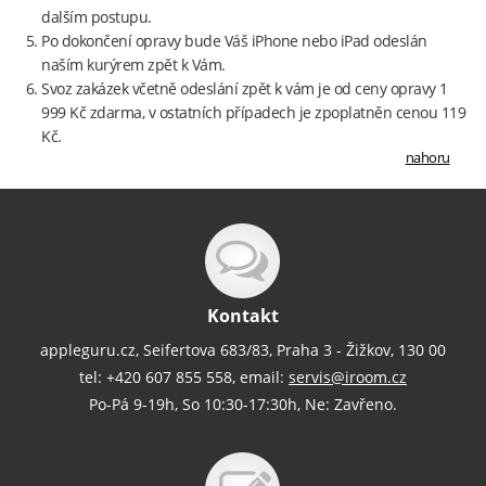
dalším postupu.
Po dokončení opravy bude Váš iPhone nebo iPad odeslán
naším kurýrem zpět k Vám.
Svoz zakázek včetně odeslání zpět k vám je od ceny opravy 1
999 Kč zdarma, v ostatních případech je zpoplatněn cenou 119
Kč.
nahoru
Kontakt
appleguru.cz, Seifertova 683/83, Praha 3 - Žižkov, 130 00
tel: +420 607 855 558, email:
servis@iroom.cz
Po-Pá 9-19h, So 10:30-17:30h, Ne: Zavřeno.