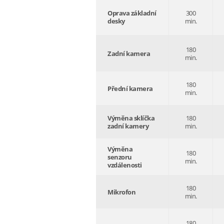
Oprava základní
300
desky
min.
180
Zadní kamera
min.
180
Přední kamera
min.
Výměna sklíčka
180
zadní kamery
min.
Výměna
180
senzoru
min.
vzdálenosti
180
Mikrofon
min.
180