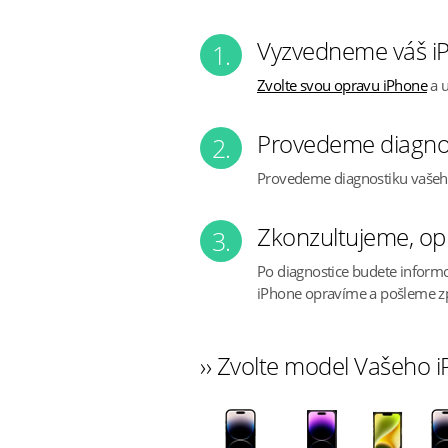
Vyzvedneme váš iP
1.
Zvolte svou opravu iPhone
a u
Provedeme diagno
2.
Provedeme diagnostiku vaše
Zkonzultujeme, op
3.
Po diagnostice budete inform
iPhone opravíme a pošleme z
›› Zvolte model Vašeho