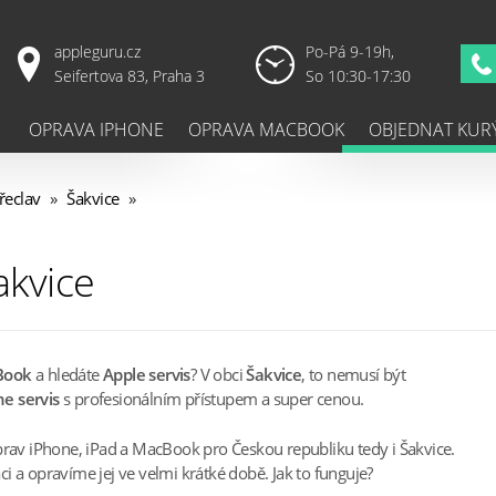
appleguru.cz
Po-Pá 9-19h,
Seifertova 83, Praha 3
So 10:30-17:30
OPRAVA IPHONE
OPRAVA MACBOOK
OBJEDNAT KUR
řeclav
»
Šakvice
»
akvice
Book
a hledáte
Apple servis
? V obci
Šakvice
, to nemusí být
e servis
s profesionálním přístupem a super cenou.
prav iPhone, iPad a MacBook pro Českou republiku tedy i Šakvice.
 a opravíme jej ve velmi krátké době. Jak to funguje?