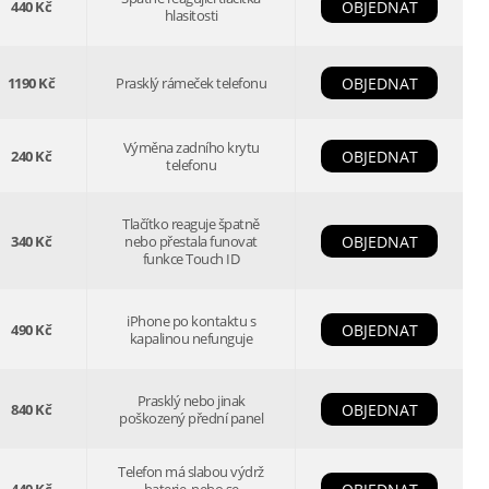
440 Kč
OBJEDNAT
hlasitosti
1190 Kč
Prasklý rámeček telefonu
OBJEDNAT
Výměna zadního krytu
240 Kč
OBJEDNAT
telefonu
Tlačítko reaguje špatně
340 Kč
nebo přestala funovat
OBJEDNAT
funkce Touch ID
iPhone po kontaktu s
490 Kč
OBJEDNAT
kapalinou nefunguje
Prasklý nebo jinak
840 Kč
OBJEDNAT
poškozený přední panel
Telefon má slabou výdrž