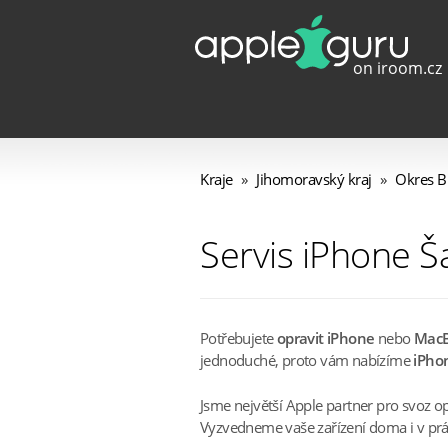
Kraje
»
Jihomoravský kraj
»
Okres B
Servis iPhone Š
Potřebujete
opravit iPhone
nebo
Mac
jednoduché, proto vám nabízíme
iPhon
Jsme největší Apple partner pro svoz o
Vyzvedneme vaše zařízení doma i v práci