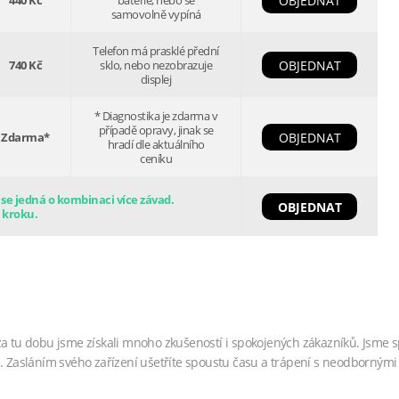
440 Kč
baterie, nebo se
OBJEDNAT
samovolně vypíná
Telefon má prasklé přední
740 Kč
sklo, nebo nezobrazuje
OBJEDNAT
displej
* Diagnostika je zdarma v
případě opravy, jinak se
Zdarma*
OBJEDNAT
hradí dle aktuálního
ceníku
e jedná o kombinaci více závad.
OBJEDNAT
 kroku.
za tu dobu jsme získali mnoho zkušeností i spokojených zákazníků. Jsme s
. Zasláním svého zařízení ušetříte spoustu času a trápení s neodbornými 