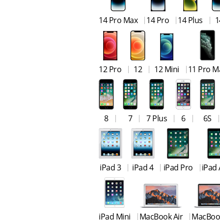
14 Pro Max
14 Pro
14 Plus
1
12 Pro
12
12 Mini
11 Pro M
8
7
7 Plus
6
6S
iPad 3
iPad 4
iPad Pro
iPad 
iPad Mini
MacBook Air
MacBoo