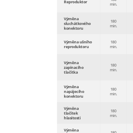
Reproduktor
min.
Výměna
180
sluchátkového
min.
konektoru
Výměna ušního
180
reproduktoru
min.
Výměna
180
zapínacího
min.
tlačítka
Výměna
180
napájecího
min.
konektoru
Výměna
180
tlačítek
min.
hlasitosti
Výměna
180