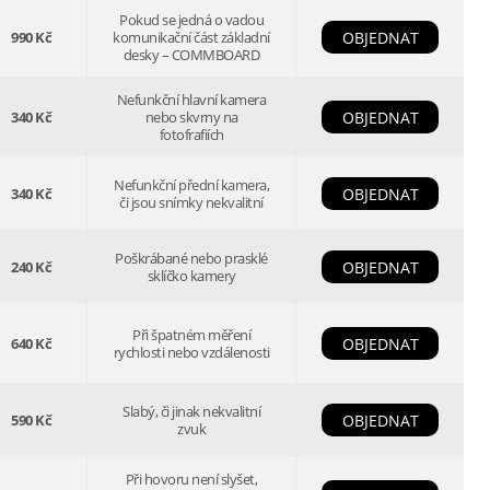
Pokud se jedná o vadou
990 Kč
komunikační část základní
OBJEDNAT
desky – COMMBOARD
Nefunkční hlavní kamera
340 Kč
nebo skvrny na
OBJEDNAT
fotofrafiích
Nefunkční přední kamera,
340 Kč
OBJEDNAT
či jsou snímky nekvalitní
Poškrábané nebo prasklé
240 Kč
OBJEDNAT
sklíčko kamery
Při špatném měření
640 Kč
OBJEDNAT
rychlosti nebo vzdálenosti
Slabý, či jinak nekvalitní
590 Kč
OBJEDNAT
zvuk
Při hovoru není slyšet,