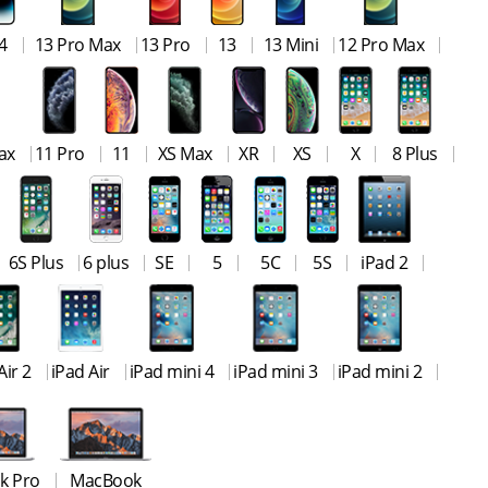
4
13 Pro Max
13 Pro
13
13 Mini
12 Pro Max
ax
11 Pro
11
XS Max
XR
XS
X
8 Plus
6S Plus
6 plus
SE
5
5C
5S
iPad 2
Air 2
iPad Air
iPad mini 4
iPad mini 3
iPad mini 2
k Pro
MacBook