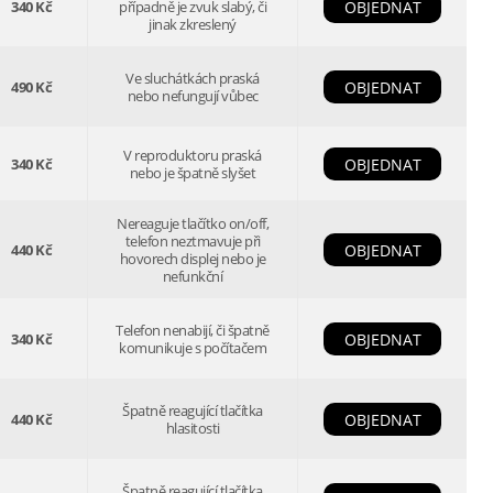
340 Kč
případně je zvuk slabý, či
OBJEDNAT
jinak zkreslený
Ve sluchátkách praská
490 Kč
OBJEDNAT
nebo nefungují vůbec
V reproduktoru praská
340 Kč
OBJEDNAT
nebo je špatně slyšet
Nereaguje tlačítko on/off,
telefon neztmavuje při
440 Kč
OBJEDNAT
hovorech displej nebo je
nefunkční
Telefon nenabijí, či špatně
340 Kč
OBJEDNAT
komunikuje s počítačem
Špatně reagující tlačítka
440 Kč
OBJEDNAT
hlasitosti
Špatně reagující tlačítka