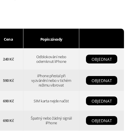
Cena
Popis závady
Odblokování nebo
240 Kč
OBJEDNAT
odemknutí iPhone
iPhone přestal při
590 Kč
vyzvánění nebo v tichém
OBJEDNAT
režimu vibrovat
690 Kč
SIM karta nejde načíst
OBJEDNAT
Špatný nebo žádný signál
690 Kč
OBJEDNAT
iPhone