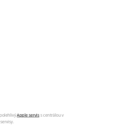
polehlivý
Apple servis
s centrálou v
servisy.