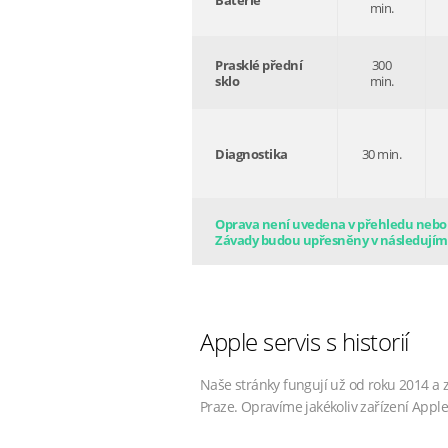
Baterie
min.
Prasklé přední
300
sklo
min.
Diagnostika
30 min.
Oprava není uvedena v přehledu nebo s
Závady budou upřesněny v následujím
Apple servis s historií
Naše stránky fungují už od roku 2014 a 
Praze. Opravíme jakékoliv zařízení Apple