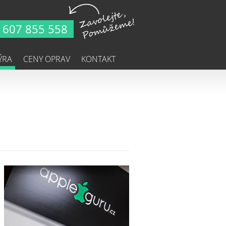
607 855 558
ÝRA
CENY OPRAV
KONTAKT