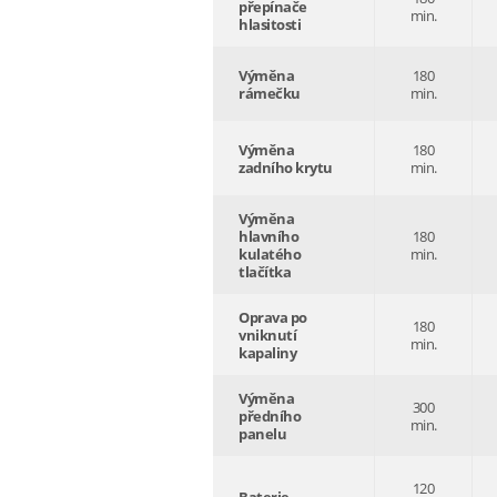
přepínače
min.
hlasitosti
Výměna
180
rámečku
min.
Výměna
180
zadního krytu
min.
Výměna
hlavního
180
kulatého
min.
tlačítka
Oprava po
180
vniknutí
min.
kapaliny
Výměna
300
předního
min.
panelu
120