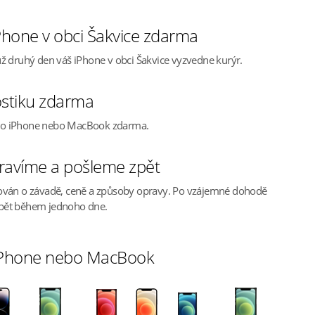
hone v obci Šakvice zdarma
ž druhý den váš iPhone v obci Šakvice vyzvedne kurýr.
stiku zdarma
ho iPhone nebo MacBook zdarma.
ravíme a pošleme zpět
ován o závadě, ceně a způsoby opravy. Po vzájemné dohodě
pět během jednoho dne.
 iPhone nebo MacBook