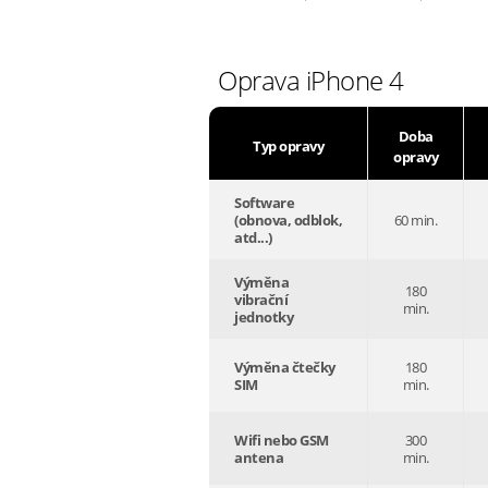
Oprava iPhone 4
Doba
Typ opravy
opravy
Software
(obnova, odblok,
60 min.
atd...)
Výměna
180
vibrační
min.
jednotky
Výměna čtečky
180
SIM
min.
Wifi nebo GSM
300
antena
min.