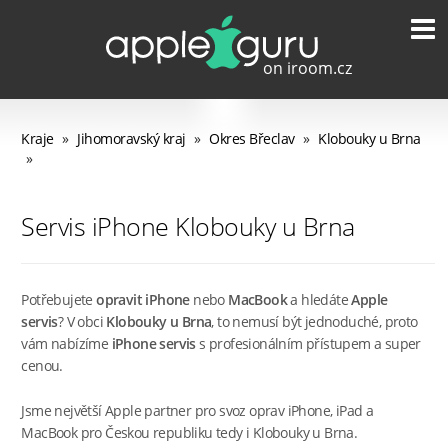
Kraje
»
Jihomoravský kraj
»
Okres Břeclav
»
Klobouky u Brna
»
Servis iPhone Klobouky u Brna
Potřebujete
opravit iPhone
nebo
MacBook
a hledáte
Apple
servis
? V obci
Klobouky u Brna
, to nemusí být jednoduché, proto
vám nabízíme
iPhone servis
s profesionálním přístupem a super
cenou.
Jsme největší Apple partner pro svoz oprav iPhone, iPad a
MacBook pro Českou republiku tedy i Klobouky u Brna.