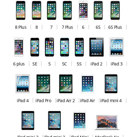
8 Plus
8
7
7 Plus
6
6S
6S Plus
6 plus
SE
5
5C
5S
iPad 2
iPad 3
iPad 4
iPad Pro
iPad Air 2
iPad Air
iPad mini 4