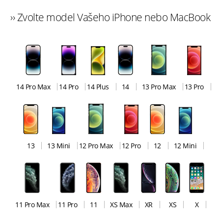
›› Zvolte model Vašeho iPhone nebo MacBook
14 Pro Max
14 Pro
14 Plus
14
13 Pro Max
13 Pro
13
13 Mini
12 Pro Max
12 Pro
12
12 Mini
11 Pro Max
11 Pro
11
XS Max
XR
XS
X