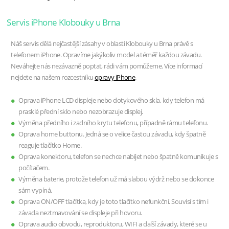
Servis iPhone Klobouky u Brna
Náš servis dělá nejčastější zásahy v oblasti Klobouky u Brna právě s
telefonem iPhone. Opravíme jakýkoliv model a téměř každou závadu.
Neváhejte nás nezávazně poptat, rádi vám pomůžeme. Více informací
nejdete na našem rozcestníku
opravy iPhone
.
Oprava iPhone LCD displeje nebo dotykového skla, kdy telefon má
prasklé přední sklo nebo nezobrazuje displej.
Výměna předního i zadního krytu telefonu, případně rámu telefonu.
Oprava home buttonu. Jedná se o velice častou závadu, kdy špatně
reaguje tlačítko Home.
Oprava konektoru, telefon se nechce nabíjet nebo špatně komunikuje s
počítačem.
Výměna baterie, protože telefon už má slabou výdrž nebo se dokonce
sám vypíná.
Oprava ON/OFF tlačítka, kdy je toto tlačítko nefunkční. Souvisí s tím i
závada neztmavování se displeje při hovoru.
Oprava audio obvodu, reproduktoru, WIFI a další závady, které se u