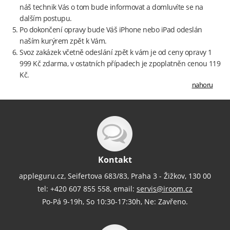
náš technik Vás o tom bude informovat a domluvíte se na
dalším postupu.
Po dokončení opravy bude Váš iPhone nebo iPad odeslán
naším kurýrem zpět k Vám.
Svoz zakázek včetně odeslání zpět k vám je od ceny opravy 1
999 Kč zdarma, v ostatních případech je zpoplatněn cenou 119
Kč.
nahoru
Kontakt
appleguru.cz, Seifertova 683/83, Praha 3 - Žižkov, 130 00
tel: +420 607 855 558, email:
servis@iroom.cz
Po-Pá 9-19h, So 10:30-17:30h, Ne: Zavřeno.