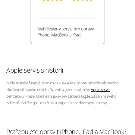
Kvalifikovaný servis pro opravy
iPhone, MacBook a iPad.
Apple servis s historií
Naše stránky fungují už od roku 2014 a za tu dobu jsme získali mnoho
zkušeností i spokojených zákazníků. Jsme spolehlivý
Apple servis
s
centrálou v Praze. Opravíme jakékoliv zařízení Apple. Zasláním svého
zařízení ušetříte spoustu času a trápení s neodbornými servisy.
Potřebujete opravit iPhone, iPad a MacBook?