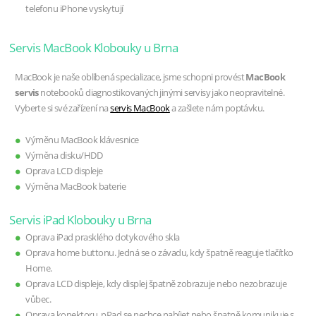
telefonu iPhone vyskytují
Servis MacBook Klobouky u Brna
MacBook je naše oblíbená specializace, jsme schopni provést
MacBook
servis
notebooků diagnostikovaných jinými servisy jako neopravitelné.
Vyberte si své zařízení na
servis MacBook
a zašlete nám poptávku.
Výměnu MacBook klávesnice
Výměna disku/HDD
Oprava LCD displeje
Výměna MacBook baterie
Servis iPad Klobouky u Brna
Oprava iPad prasklého dotykového skla
Oprava home buttonu. Jedná se o závadu, kdy špatně reaguje tlačítko
Home.
Oprava LCD displeje, kdy displej špatně zobrazuje nebo nezobrazuje
vůbec.
Oprava konektoru, pPad se nechce nabíjet nebo špatně komunikuje s