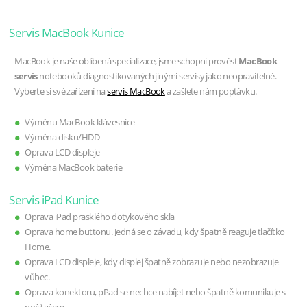
Servis MacBook Kunice
MacBook je naše oblíbená specializace, jsme schopni provést
MacBook
servis
notebooků diagnostikovaných jinými servisy jako neopravitelné.
Vyberte si své zařízení na
servis MacBook
a zašlete nám poptávku.
Výměnu MacBook klávesnice
Výměna disku/HDD
Oprava LCD displeje
Výměna MacBook baterie
Servis iPad Kunice
Oprava iPad prasklého dotykového skla
Oprava home buttonu. Jedná se o závadu, kdy špatně reaguje tlačítko
Home.
Oprava LCD displeje, kdy displej špatně zobrazuje nebo nezobrazuje
vůbec.
Oprava konektoru, pPad se nechce nabíjet nebo špatně komunikuje s