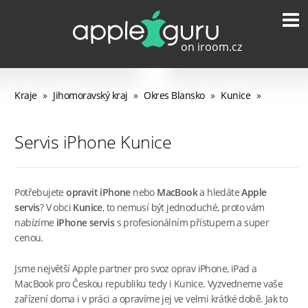
Kraje
»
Jihomoravský kraj
»
Okres Blansko
»
Kunice
»
Servis iPhone Kunice
Potřebujete
opravit iPhone
nebo
MacBook
a hledáte
Apple
servis
? V obci
Kunice
, to nemusí být jednoduché, proto vám
nabízíme
iPhone servis
s profesionálním přístupem a super
cenou.
Jsme největší Apple partner pro svoz oprav iPhone, iPad a
MacBook pro Českou republiku tedy i Kunice. Vyzvedneme vaše
zařízení doma i v práci a opravíme jej ve velmi krátké době. Jak to