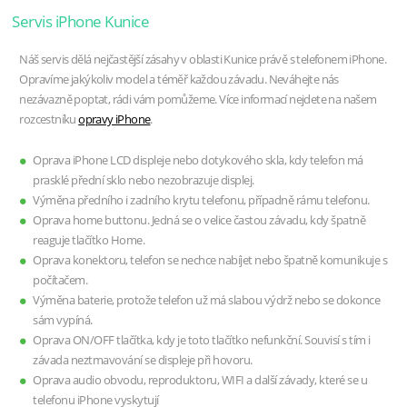
Servis iPhone Kunice
Náš servis dělá nejčastější zásahy v oblasti Kunice právě s telefonem iPhone.
Opravíme jakýkoliv model a téměř každou závadu. Neváhejte nás
nezávazně poptat, rádi vám pomůžeme. Více informací nejdete na našem
rozcestníku
opravy iPhone
.
Oprava iPhone LCD displeje nebo dotykového skla, kdy telefon má
prasklé přední sklo nebo nezobrazuje displej.
Výměna předního i zadního krytu telefonu, případně rámu telefonu.
Oprava home buttonu. Jedná se o velice častou závadu, kdy špatně
reaguje tlačítko Home.
Oprava konektoru, telefon se nechce nabíjet nebo špatně komunikuje s
počítačem.
Výměna baterie, protože telefon už má slabou výdrž nebo se dokonce
sám vypíná.
Oprava ON/OFF tlačítka, kdy je toto tlačítko nefunkční. Souvisí s tím i
závada neztmavování se displeje při hovoru.
Oprava audio obvodu, reproduktoru, WIFI a další závady, které se u
telefonu iPhone vyskytují