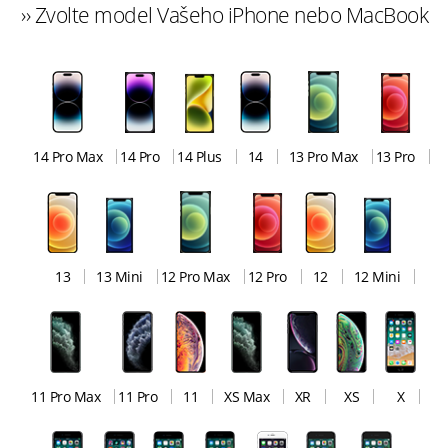
›› Zvolte model Vašeho iPhone nebo MacBook
14 Pro Max
14 Pro
14 Plus
14
13 Pro Max
13 Pro
13
13 Mini
12 Pro Max
12 Pro
12
12 Mini
11 Pro Max
11 Pro
11
XS Max
XR
XS
X