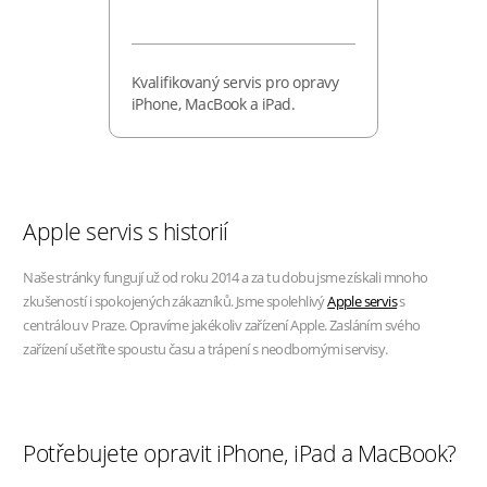
Kvalifikovaný servis pro opravy
iPhone, MacBook a iPad.
Apple servis s historií
Naše stránky fungují už od roku 2014 a za tu dobu jsme získali mnoho
zkušeností i spokojených zákazníků. Jsme spolehlivý
Apple servis
s
centrálou v Praze. Opravíme jakékoliv zařízení Apple. Zasláním svého
zařízení ušetříte spoustu času a trápení s neodbornými servisy.
Potřebujete opravit iPhone, iPad a MacBook?