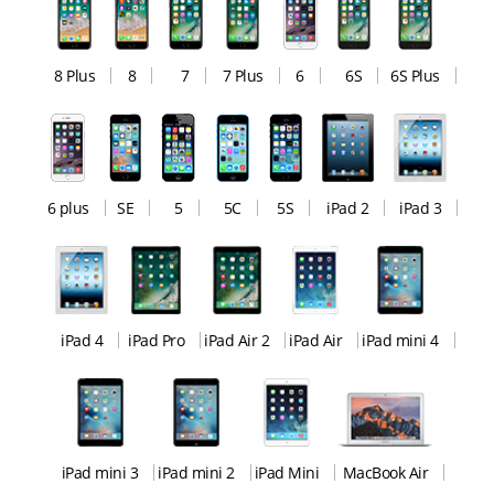
8 Plus
8
7
7 Plus
6
6S
6S Plus
6 plus
SE
5
5C
5S
iPad 2
iPad 3
iPad 4
iPad Pro
iPad Air 2
iPad Air
iPad mini 4
iPad mini 3
iPad mini 2
iPad Mini
MacBook Air