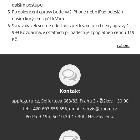
dalším postupu.
Po dokončení opravy bude Váš iPhone nebo iPad odeslán
naším kurýrem zpět k Vám.
Svoz zakázek včetně odeslání zpět k vám je od ceny opravy 1
999 Kč zdarma, v ostatních případech je zpoplatněn cenou 119
Kč.
nahoru
Kontakt
appleguru.cz, Seifertova 683/83, Praha 3 - Žižkov, 130 00
tel: +420 607 855 558, email:
servis@iroom.cz
Po-Pá 9-19h, So 10:30-17:30h, Ne: Zavřeno.