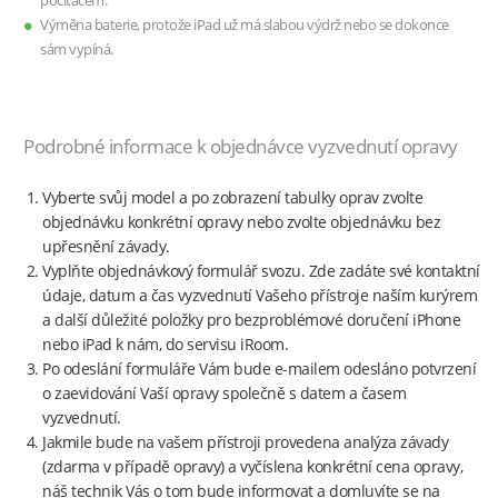
počítačem.
Výměna baterie, protože iPad už má slabou výdrž nebo se dokonce
sám vypíná.
Podrobné informace k objednávce vyzvednutí opravy
Vyberte svůj model a po zobrazení tabulky oprav zvolte
objednávku konkrétní opravy nebo zvolte objednávku bez
upřesnění závady.
Vyplňte objednávkový formulář svozu. Zde zadáte své kontaktní
údaje, datum a čas vyzvednutí Vašeho přístroje naším kurýrem
a další důležité položky pro bezproblémové doručení iPhone
nebo iPad k nám, do servisu iRoom.
Po odeslání formuláře Vám bude e-mailem odesláno potvrzení
o zaevidování Vaší opravy společně s datem a časem
vyzvednutí.
Jakmile bude na vašem přístroji provedena analýza závady
(zdarma v případě opravy) a vyčíslena konkrétní cena opravy,
náš technik Vás o tom bude informovat a domluvíte se na